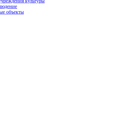
учреждения культуры
людение
ые объекты