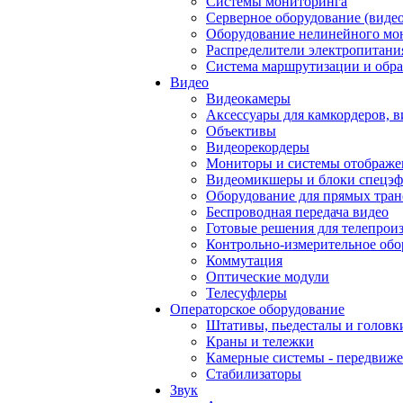
Системы мониторинга
Серверное оборудование (видео
Оборудование нелинейного мо
Распределители электропитани
Система маршрутизации и обра
Видео
Видеокамеры
Аксессуары для камкордеров, в
Объективы
Видеорекордеры
Мониторы и системы отображе
Видеомикшеры и блоки спецэф
Оборудование для прямых тра
Беспроводная передача видео
Готовые решения для телепрои
Контрольно-измерительное обо
Коммутация
Оптические модули
Телесуфлеры
Операторское оборудование
Штативы, пьедесталы и головк
Краны и тележки
Камерные системы - передвиже
Стабилизаторы
Звук