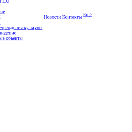
ка ПО
ние
Ещё
К
Новости
Контакты
С
учреждения культуры
людение
ые объекты