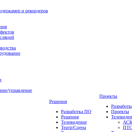
идеокамер и рекордеров
ния
фектов
нсляций
зводства
рудование
и
ние/управление
Проекты
Решения
Разработ
Разработка ПО
Проекты
Решения
Телевиде
Телевидение
АС
Театр/Сцена
ПТ