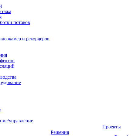
)
нтажа
я
ботки потоков
идеокамер и рекордеров
ния
фектов
нсляций
зводства
рудование
и
ние/управление
Проекты
Решения