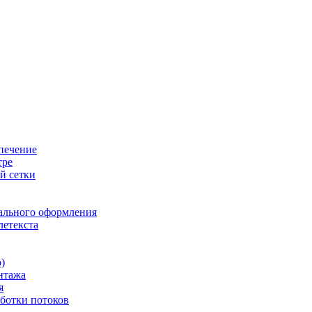
печение
тре
й сетки
ального оформления
летекста
)
нтажа
я
ботки потоков