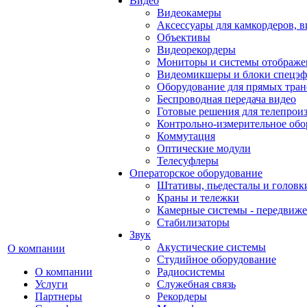
Видео
Видеокамеры
Аксессуары для камкордеров, в
Объективы
Видеорекордеры
Мониторы и системы отображе
Видеомикшеры и блоки спецэф
Оборудование для прямых тра
Беспроводная передача видео
Готовые решения для телепрои
Контрольно-измерительное обо
Коммутация
Оптические модули
Телесуфлеры
Операторское оборудование
Штативы, пьедесталы и головк
Краны и тележки
Камерные системы - передвиже
Стабилизаторы
Звук
Акустические системы
О компании
Студийное оборудование
О компании
Радиосистемы
Услуги
Служебная связь
Партнеры
Рекордеры