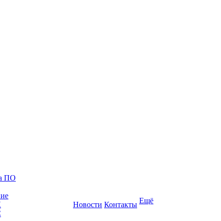
ка ПО
ние
Ещё
К
Новости
Контакты
С