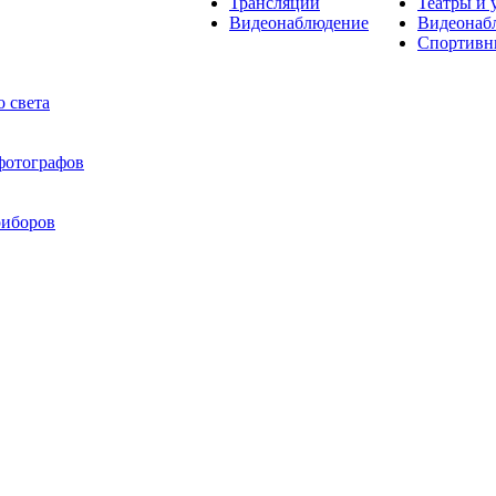
Трансляции
Театры и 
Видеонаблюдение
Видеонаб
Спортивн
 света
 фотографов
риборов