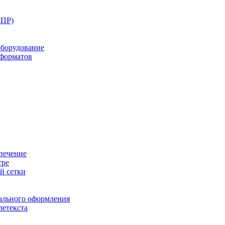
ППР)
оборудование
оформатов
печение
тре
й сетки
ального оформления
летекста