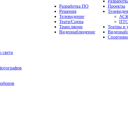
Разработ
Разработка ПО
Проекты
Решения
Телевиде
Телевидение
АС
Театр/Сцена
ПТ
Трансляции
Театры и 
Видеонаблюдение
Видеонаб
Спортивн
 света
 фотографов
риборов