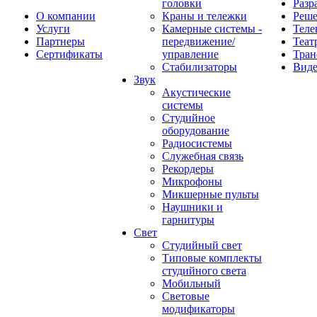
головки
Разр
О компании
Краны и тележки
Реш
Услуги
Камерные системы -
Теле
Партнеры
передвижение/
Теат
Сертификаты
управление
Тран
Стабилизаторы
Виде
Звук
Акустические
системы
Студийное
оборудование
Радиосистемы
Служебная связь
Рекордеры
Микрофоны
Микшерные пульты
Наушники и
гарнитуры
Свет
Студийный свет
Типовые комплекты
студийного света
Мобильный
Световые
модификаторы