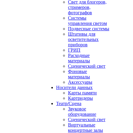
Свет для блогеров,
стримеров,
фотографов
Системы
управления светом
Подвесные системы
Штативы для
осветительных
приборов
ГРИП
Расходные
материалы
Сценический свет
Фоновые
материалы
Аксессуары
Носители данных
Карты памяти
Картридеры
Театр/Сцена
Звуковое
оборудование
Сценический свет
Виртуальные
концертные залы