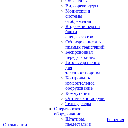
Объективы
Видеорекордеры
Мониторы и
системы
отображения
Видеомикшеры и
блоки
спецэффектов
Оборудование для
прямых трансляций
Беспроводная
передача видео
Готовые решения
для
телепроизводства
Контрольно-
измерительное
оборудование
Коммутация
Оптические модули
Телесуфлеры
Операторское
оборудование
Штативы,
Решения
пьедесталы и
О компании