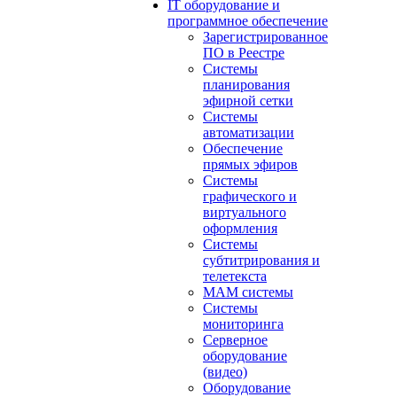
IT оборудование и
программное обеспечение
Зарегистрированное
ПО в Реестре
Системы
планирования
эфирной сетки
Системы
автоматизации
Обеспечение
прямых эфиров
Системы
графического и
виртуального
оформления
Системы
субтитрирования и
телетекста
MAM системы
Системы
мониторинга
Серверное
оборудование
(видео)
Оборудование