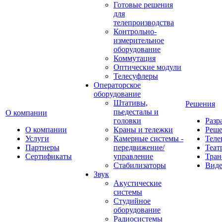
Готовые решения
для
телепроизводства
Контрольно-
измерительное
оборудование
Коммутация
Оптические модули
Телесуфлеры
Операторское
оборудование
Штативы,
Решения
пьедесталы и
О компании
головки
Разр
О компании
Краны и тележки
Реш
Услуги
Камерные системы -
Теле
Партнеры
передвижение/
Теат
Сертификаты
управление
Тран
Стабилизаторы
Виде
Звук
Акустические
системы
Студийное
оборудование
Радиосистемы