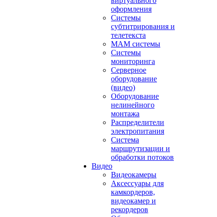
виртуального
оформления
Системы
субтитрирования и
телетекста
MAM системы
Системы
мониторинга
Серверное
оборудование
(видео)
Оборудование
нелинейного
монтажа
Распределители
электропитания
Система
маршрутизации и
обработки потоков
Видео
Видеокамеры
Аксессуары для
камкордеров,
видеокамер и
рекордеров