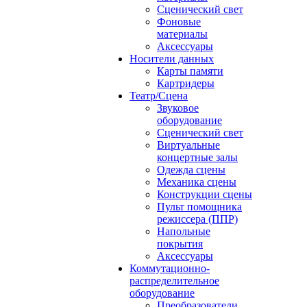
Сценический свет
Фоновые
материалы
Аксессуары
Носители данных
Карты памяти
Картридеры
Театр/Сцена
Звуковое
оборудование
Сценический свет
Виртуальные
концертные залы
Одежда сцены
Механика сцены
Конструкции сцены
Пульт помощника
режиссера (ППР)
Напольные
покрытия
Аксессуары
Коммутационно-
распределительное
оборудование
Преобразователи