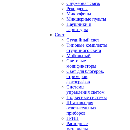
Служебная связь
Рекордеры
Микрофоны
Микшерные пульты
Наушники и
гарнитуры
Свет
Студийный свет
Типовые комплекты
студийного света
Мобильный
Световые
модификаторы
Свет для блогеров,
стримеров,
фотографов
Системы
управления светом
Подвесные системы
Штативы для
осветительных
приборов
ГРИП
Расходные
материалы