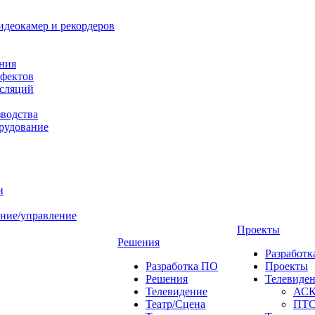
идеокамер и рекордеров
ния
фектов
нсляций
зводства
рудование
и
ние/управление
Проекты
Решения
Разработ
Разработка ПО
Проекты
Решения
Телевиде
Телевидение
АС
Театр/Сцена
ПТ