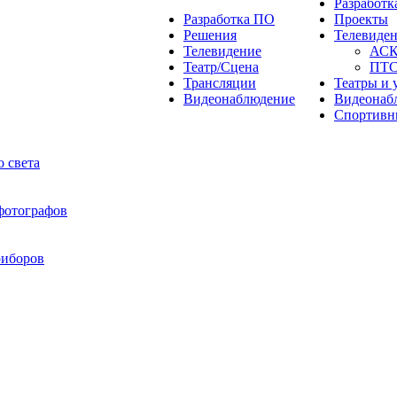
Разработ
Разработка ПО
Проекты
Решения
Телевиде
Телевидение
АС
Театр/Сцена
ПТ
Трансляции
Театры и 
Видеонаблюдение
Видеонаб
Спортивн
 света
 фотографов
риборов