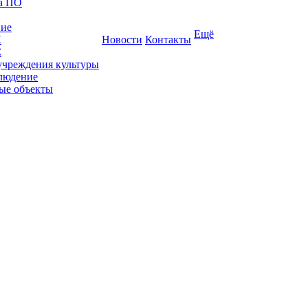
ка ПО
ние
Ещё
К
Новости
Контакты
С
учреждения культуры
людение
ые объекты