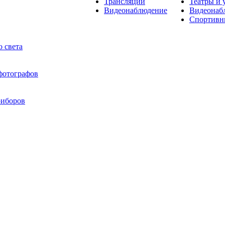
Трансляции
Театры и 
Видеонаблюдение
Видеонаб
Спортивн
 света
 фотографов
риборов