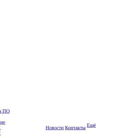
ка ПО
ние
Ещё
К
Новости
Контакты
С