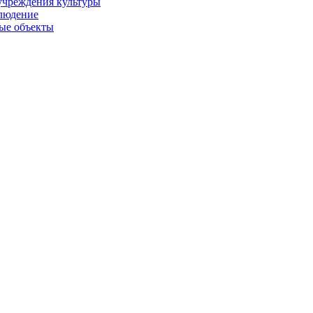
учреждения культуры
людение
ые объекты