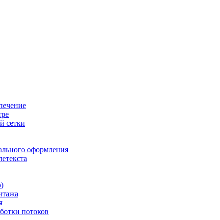
печение
тре
й сетки
ального оформления
летекста
)
нтажа
я
ботки потоков