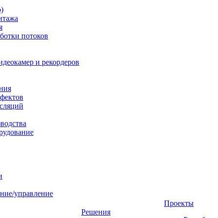
)
нтажа
я
ботки потоков
идеокамер и рекордеров
ния
фектов
нсляций
зводства
рудование
и
ние/управление
Проекты
Решения