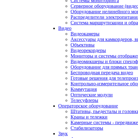
Системы мониторинга
Серверное оборудование (видео
Оборудование нелинейного мо
Распределители электропитани
Система маршрутизации и обра
Видео
Видеокамеры
Аксессуары для камкордеров, в
Объективы
Видеорекордеры
Мониторы и системы отображе
Видеомикшеры и блоки спецэф
Оборудование для прямых тра
Беспроводная передача видео
Готовые решения для телепрои
Контрольно-измерительное обо
Коммутация
Оптические модули
Телесуфлеры
Операторское оборудование
Штативы, пьедесталы и головк
Краны и тележки
Камерные системы - передвиже
Стабилизаторы
Звук