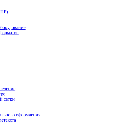
ППР)
оборудование
оформатов
печение
тре
й сетки
ального оформления
летекста