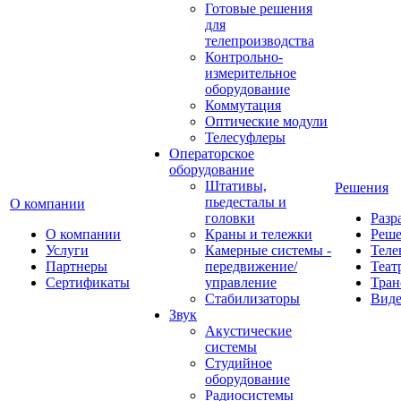
Готовые решения
для
телепроизводства
Контрольно-
измерительное
оборудование
Коммутация
Оптические модули
Телесуфлеры
Операторское
оборудование
Штативы,
Решения
пьедесталы и
О компании
головки
Разр
О компании
Краны и тележки
Реш
Услуги
Камерные системы -
Теле
Партнеры
передвижение/
Теат
Сертификаты
управление
Тран
Стабилизаторы
Виде
Звук
Акустические
системы
Студийное
оборудование
Радиосистемы