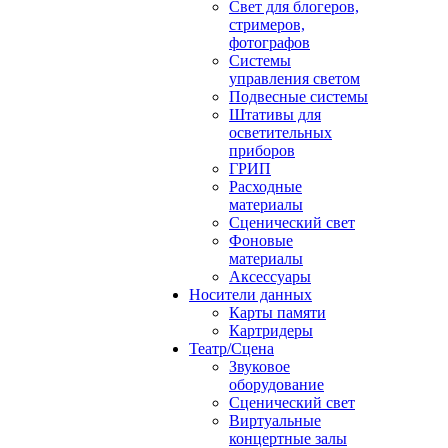
Свет для блогеров,
стримеров,
фотографов
Системы
управления светом
Подвесные системы
Штативы для
осветительных
приборов
ГРИП
Расходные
материалы
Сценический свет
Фоновые
материалы
Аксессуары
Носители данных
Карты памяти
Картридеры
Театр/Сцена
Звуковое
оборудование
Сценический свет
Виртуальные
концертные залы