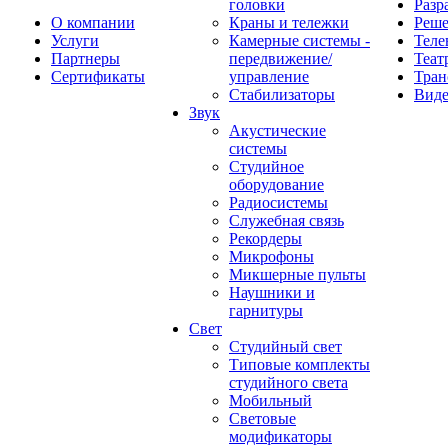
головки
Разр
О компании
Краны и тележки
Реш
Услуги
Камерные системы -
Теле
Партнеры
передвижение/
Теат
Сертификаты
управление
Тран
Стабилизаторы
Виде
Звук
Акустические
системы
Студийное
оборудование
Радиосистемы
Служебная связь
Рекордеры
Микрофоны
Микшерные пульты
Наушники и
гарнитуры
Свет
Студийный свет
Типовые комплекты
студийного света
Мобильный
Световые
модификаторы