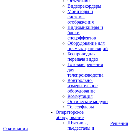
Объективы
Видеорекордеры
Мониторы и
системы
отображения
Видеомикшеры и
блоки
спецэффектов
Оборудование для
прямых трансляций
Беспроводная
передача видео
Готовые решения
для
телепроизводства
Контрольно-
измерительное
оборудование
Коммутация
Оптические модули
Телесуфлеры
Операторское
оборудование
Штативы,
Решения
пьедесталы и
О компании