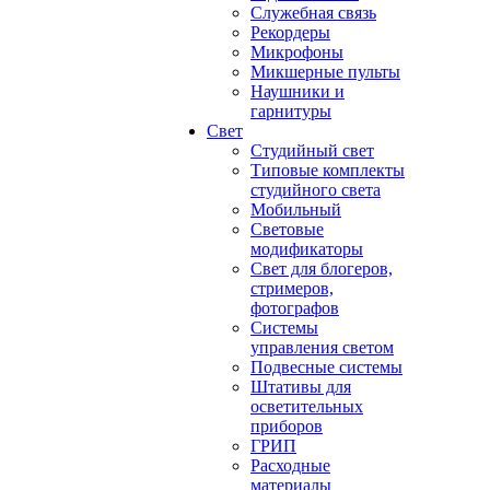
Служебная связь
Рекордеры
Микрофоны
Микшерные пульты
Наушники и
гарнитуры
Свет
Студийный свет
Типовые комплекты
студийного света
Мобильный
Световые
модификаторы
Свет для блогеров,
стримеров,
фотографов
Системы
управления светом
Подвесные системы
Штативы для
осветительных
приборов
ГРИП
Расходные
материалы