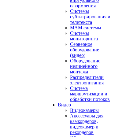
виртуального
оформления
Системы
субтитрирования и
телетекста
MAM системы
Системы
мониторинга
Серверное
оборудование
(видео)
Оборудование
нелинейного
монтажа
Распределители
электропитания
Система
маршрутизации и
обработки потоков
Видео
Видеокамеры
Аксессуары для
камкордеров,
видеокамер и
рекордеров