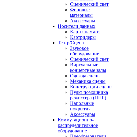
Сценический свет
Фоновые
материалы
Аксессуары
Носители данных
Карты памяти
Картридеры
Театр/Сцена
Звуковое
оборудование
Сценический свет
Виртуальные
концертные залы
Одежда сцены
Механика сцены
Конструкции сцены
Пульт помощника
режиссера (ППР)
Напольные
покрытия
Аксессуары
Коммутационно-
распределительное
оборудование
Преобразователи