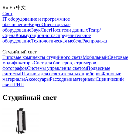
Ru
En
中文
Свет
IT оборудование и программное
обеспечение
Видео
Операторское
оборудование
Звук
Свет
Носители данных
Театр/
Сцена
Коммутационно-распределительное
оборудование
Технологическая мебель
Распродажа
-
Студийный свет
Типовые комплекты студийного света
Мобильный
Световые
модификаторы
Свет для блогеров, стримеров,
фотографов
Системы управления светом
Подвесные
системы
Штативы для осветительных приборов
Фоновые
материалы
Аксессуары
Расходные материалы
Сценический
свет
ГРИП
Студийный свет