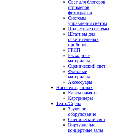
Свет для блогеров,
стримеров,
фотографов
Системы
управления светом
Подвесные системы
Штативы для
осветительных
приборов
ГРИП
Расходные
материалы
Сценический свет
Фоновые
материалы
Аксессуары
Носители данных
Карты памяти
Картридеры
Театр/Сцена
Звуковое
оборудование
Сценический свет
Виртуальные
концертные залы