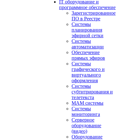
IT оборудование и
программное обеспечение
Зарегистрированное
ПО в Реестре
Системы
планирования
эфирной сетки
Системы
автоматизации
Обеспечение
прямых эфиров
Системы
графического и
виртуального
оформления
Системы
субтитрирования и
телетекста
MAM системы
Системы
мониторинга
Серверное
оборудование
(видео)
Оборудование