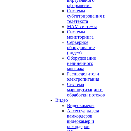
виртуального
оформления
Системы
субтитрирования и
телетекста
MAM системы
Системы
мониторинга
Серверное
оборудование
(видео)
Оборудование
нелинейного
монтажа
Распределители
электропитания
Система
маршрутизации и
обработки потоков
Видео
Видеокамеры
Аксессуары для
камкордеров,
видеокамер и
рекордеров