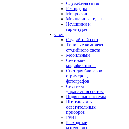
Служебная связь
Рекордеры
Микрофоны
Микшерные пульты
Наушники и
гарнитуры
Свет
Студийный свет
Типовые комплекты
студийного света
Мобильный
Световые
модификаторы
Свет для блогеров,
стримеров,
фотографов
Системы
управления светом
Подвесные системы
Штативы для
осветительных
приборов
ГРИП
Расходные
материалы