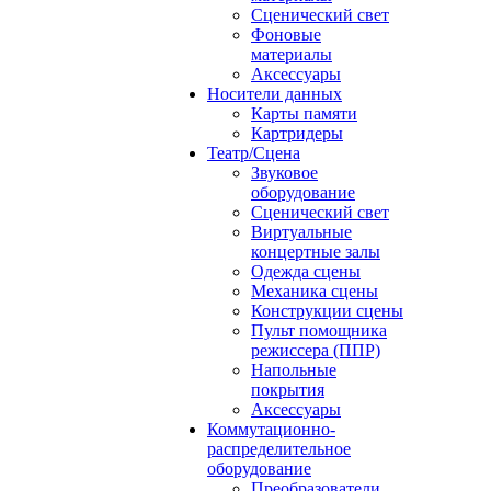
Сценический свет
Фоновые
материалы
Аксессуары
Носители данных
Карты памяти
Картридеры
Театр/Сцена
Звуковое
оборудование
Сценический свет
Виртуальные
концертные залы
Одежда сцены
Механика сцены
Конструкции сцены
Пульт помощника
режиссера (ППР)
Напольные
покрытия
Аксессуары
Коммутационно-
распределительное
оборудование
Преобразователи