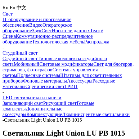
Ru
En
中文
Свет
IT оборудование и программное
обеспечение
Видео
Операторское
оборудование
Звук
Свет
Носители данных
Театр/
Сцена
Коммутационно-распределительное
оборудование
Технологическая мебель
Распродажа
-
Студийный свет
Студийный свет
Типовые комплекты студийного
света
Мобильный
Световые модификаторы
Свет для блогеров,
стримеров, фотографов
Системы управления
светом
Подвесные системы
Штативы для осветительных
приборов
Фоновые материалы
Аксессуары
Расходные
материалы
Сценический свет
ГРИП
-
LED светильники и панели
Заполняющий свет
Рисующий свет
Готовые
комплекты
Дополнительные
аксессуары
Комплектующие
Люминисцентные светильники
-
Светильник Light Union LU PB 1015
Светильник Light Union LU PB 1015