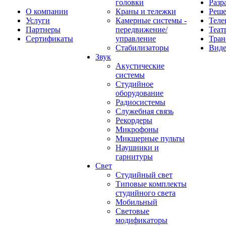
головки
Разр
О компании
Краны и тележки
Реш
Услуги
Камерные системы -
Теле
Партнеры
передвижение/
Теат
Сертификаты
управление
Тран
Стабилизаторы
Виде
Звук
Акустические
системы
Студийное
оборудование
Радиосистемы
Служебная связь
Рекордеры
Микрофоны
Микшерные пульты
Наушники и
гарнитуры
Свет
Студийный свет
Типовые комплекты
студийного света
Мобильный
Световые
модификаторы