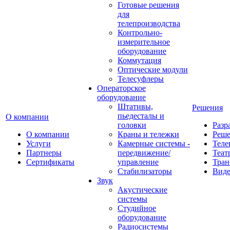
Готовые решения
для
телепроизводства
Контрольно-
измерительное
оборудование
Коммутация
Оптические модули
Телесуфлеры
Операторское
оборудование
Штативы,
Решения
пьедесталы и
О компании
головки
Разр
О компании
Краны и тележки
Реш
Услуги
Камерные системы -
Теле
Партнеры
передвижение/
Теат
Сертификаты
управление
Тран
Стабилизаторы
Виде
Звук
Акустические
системы
Студийное
оборудование
Радиосистемы