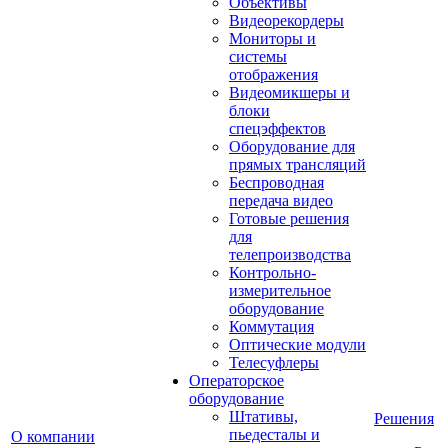
Объективы
Видеорекордеры
Мониторы и
системы
отображения
Видеомикшеры и
блоки
спецэффектов
Оборудование для
прямых трансляций
Беспроводная
передача видео
Готовые решения
для
телепроизводства
Контрольно-
измерительное
оборудование
Коммутация
Оптические модули
Телесуфлеры
Операторское
оборудование
Штативы,
Решения
пьедесталы и
О компании