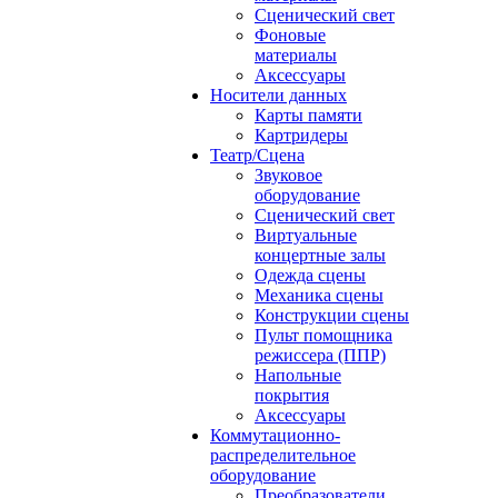
Сценический свет
Фоновые
материалы
Аксессуары
Носители данных
Карты памяти
Картридеры
Театр/Сцена
Звуковое
оборудование
Сценический свет
Виртуальные
концертные залы
Одежда сцены
Механика сцены
Конструкции сцены
Пульт помощника
режиссера (ППР)
Напольные
покрытия
Аксессуары
Коммутационно-
распределительное
оборудование
Преобразователи