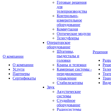
Готовые решения
для
телепроизводства
Контрольно-
измерительное
оборудование
Коммутация
Оптические модули
Телесуфлеры
Операторское
оборудование
Штативы,
Решения
пьедесталы и
О компании
головки
Разр
О компании
Краны и тележки
Реш
Услуги
Камерные системы -
Теле
Партнеры
передвижение/
Теат
Сертификаты
управление
Тран
Стабилизаторы
Виде
Звук
Акустические
системы
Студийное
оборудование
Радиосистемы