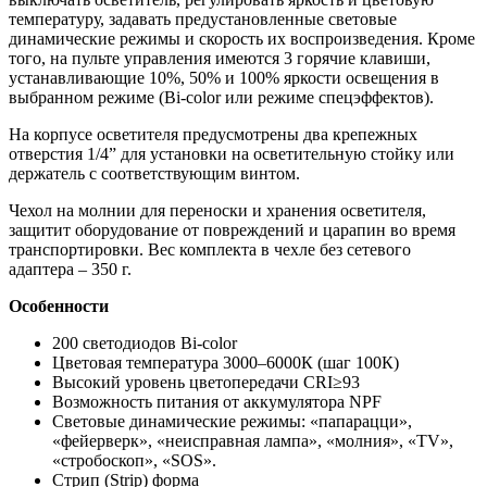
температуру, задавать предустановленные световые
динамические режимы и скорость их воспроизведения. Кроме
того, на пульте управления имеются 3 горячие клавиши,
устанавливающие 10%, 50% и 100% яркости освещения в
выбранном режиме (Bi-color или режиме спецэффектов).
На корпусе осветителя предусмотрены два крепежных
отверстия 1/4” для установки на осветительную стойку или
держатель с соответствующим винтом.
Чехол на молнии для переноски и хранения осветителя,
защитит оборудование от повреждений и царапин во время
транспортировки. Вес комплекта в чехле без сетевого
адаптера – 350 г.
Особенности
200 светодиодов Bi-color
Цветовая температура 3000–6000К (шаг 100К)
Высокий уровень цветопередачи CRI≥93
Возможность питания от аккумулятора NPF
Световые динамические режимы: «папарацци»,
«фейерверк», «неисправная лампа», «молния», «TV»,
«стробоскоп», «SOS».
Стрип (Strip) форма