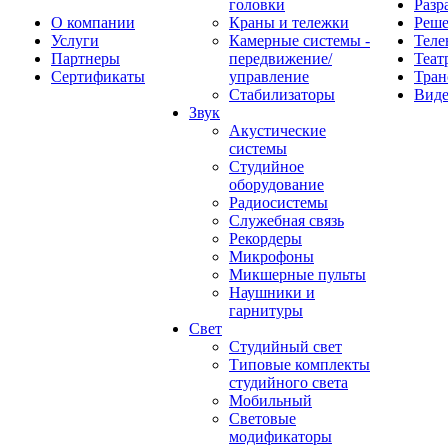
головки
Разр
О компании
Краны и тележки
Реш
Услуги
Камерные системы -
Теле
Партнеры
передвижение/
Теат
Сертификаты
управление
Тран
Стабилизаторы
Виде
Звук
Акустические
системы
Студийное
оборудование
Радиосистемы
Служебная связь
Рекордеры
Микрофоны
Микшерные пульты
Наушники и
гарнитуры
Свет
Студийный свет
Типовые комплекты
студийного света
Мобильный
Световые
модификаторы