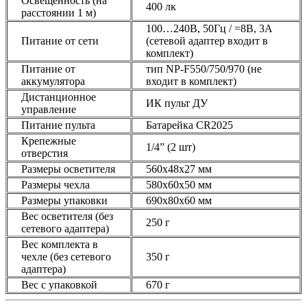
Освещенность (на
400 лк
расстоянии 1 м)
100…240В, 50Гц / =8В, 3А
Питание от сети
(сетевой адаптер входит в
комплект)
Питание от
тип NP-F550/750/970 (не
аккумулятора
входит в комплект)
Дистанционное
ИК пульт ДУ
управление
Питание пульта
Батарейка CR2025
Крепежные
1/4” (2 шт)
отверстия
Размеры осветителя
560х48х27 мм
Размеры чехла
580х60х50 мм
Размеры упаковки
690х80х60 мм
Вес осветителя (без
250 г
сетевого адаптера)
Вес комплекта в
чехле (без сетевого
350 г
адаптера)
Вес с упаковкой
670 г