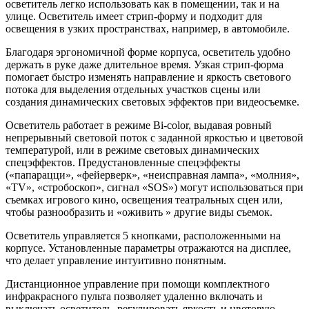
осветитель легко использовать как в помещении, так и на
улице. Осветитель имеет стрип-форму и подходит для
освещения в узких пространствах, например, в автомобиле.
Благодаря эргономичной форме корпуса, осветитель удобно
держать в руке даже длительное время. Узкая стрип-форма
помогает быстро изменять направление и яркость светового
потока для выделения отдельных участков сцены или
создания динамических световых эффектов при видеосъемке.
Осветитель работает в режиме Bi-color, выдавая ровный
непрерывный световой поток с заданной яркостью и цветовой
температурой, или в режиме световых динамических
спецэффектов. Предустановленные спецэффекты
(«папарацци», «фейерверк», «неисправная лампа», «молния»,
«TV», «стробоскоп», сигнал «SOS») могут использоваться при
съемках игрового кино, освещения театральных сцен или,
чтобы разнообразить и «оживить » другие виды съемок.
Осветитель управляется 5 кнопками, расположенными на
корпусе. Установленные параметры отражаются на дисплее,
что делает управление интуитивно понятным.
Дистанционное управление при помощи комплектного
инфракрасного пульта позволяет удаленно включать и
выключать осветитель, регулировать яркость и цветовую