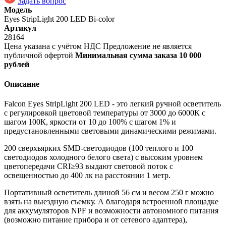
Задать вопрос
Модель
Eyes StripLight 200 LED Bi-color
Артикул
28164
Цена указана с учётом НДС
Предложение не является
публичной офертой
Минимальная сумма заказа 10 000
рублей
Описание
Falcon Eyes StripLight 200 LED - это легкий ручной осветитель
с регулировкой цветовой температуры от 3000 до 6000К с
шагом 100К, яркости от 10 до 100% с шагом 1% и
предустановленными световыми динамическими режимами.
200 сверхъярких SMD-светодиодов (100 теплого и 100
светодиодов холодного белого света) с высоким уровнем
цветопередачи CRI≥93 выдают световой поток с
освещенностью до 400 лк на расстоянии 1 метр.
Портативный осветитель длиной 56 см и весом 250 г можно
взять на выездную съемку. А благодаря встроенной площадке
для аккумуляторов NPF и возможности автономного питания
(возможно питание прибора и от сетевого адаптера),