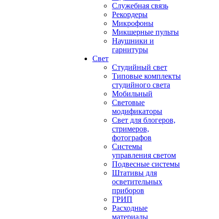
Служебная связь
Рекордеры
Микрофоны
Микшерные пульты
Наушники и
гарнитуры
Свет
Студийный свет
Типовые комплекты
студийного света
Мобильный
Световые
модификаторы
Свет для блогеров,
стримеров,
фотографов
Системы
управления светом
Подвесные системы
Штативы для
осветительных
приборов
ГРИП
Расходные
материалы