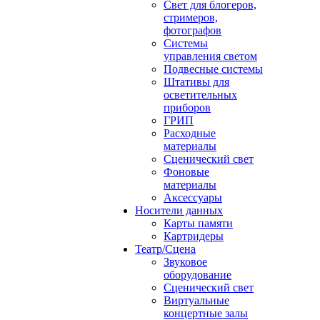
Свет для блогеров,
стримеров,
фотографов
Системы
управления светом
Подвесные системы
Штативы для
осветительных
приборов
ГРИП
Расходные
материалы
Сценический свет
Фоновые
материалы
Аксессуары
Носители данных
Карты памяти
Картридеры
Театр/Сцена
Звуковое
оборудование
Сценический свет
Виртуальные
концертные залы