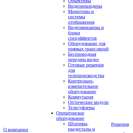
Объективы
Видеорекордеры
Мониторы и
системы
отображения
Видеомикшеры и
блоки
спецэффектов
Оборудование для
прямых трансляций
Беспроводная
передача видео
Готовые решения
для
телепроизводства
Контрольно-
измерительное
оборудование
Коммутация
Оптические модули
Телесуфлеры
Операторское
оборудование
Штативы,
Решения
пьедесталы и
О компании