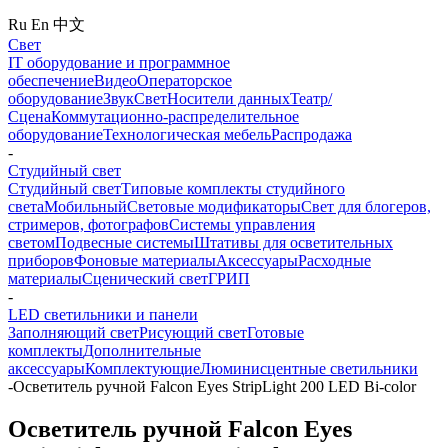
Ru
En
中文
Свет
IT оборудование и программное
обеспечение
Видео
Операторское
оборудование
Звук
Свет
Носители данных
Театр/
Сцена
Коммутационно-распределительное
оборудование
Технологическая мебель
Распродажа
-
Студийный свет
Студийный свет
Типовые комплекты студийного
света
Мобильный
Световые модификаторы
Свет для блогеров,
стримеров, фотографов
Системы управления
светом
Подвесные системы
Штативы для осветительных
приборов
Фоновые материалы
Аксессуары
Расходные
материалы
Сценический свет
ГРИП
-
LED светильники и панели
Заполняющий свет
Рисующий свет
Готовые
комплекты
Дополнительные
аксессуары
Комплектующие
Люминисцентные светильники
-
Осветитель ручной Falcon Eyes StripLight 200 LED Bi-color
Осветитель ручной Falcon Eyes