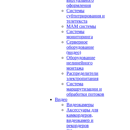
виртуального
оформления
Системы
субтитрирования и
телетекста
MAM системы
Системы
мониторинга
Серверное
оборудование
(видео)
Оборудование
нелинейного
монтажа
Распределители
электропитания
Система
маршрутизации и
обработки потоков
Видео
Видеокамеры
Аксессуары для
камкордеров,
видеокамер и
рекордеров