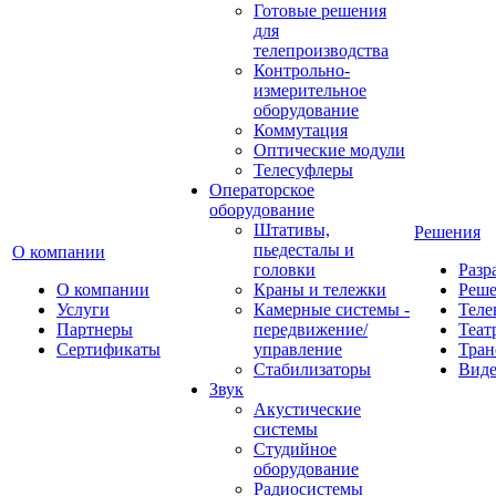
Готовые решения
для
телепроизводства
Контрольно-
измерительное
оборудование
Коммутация
Оптические модули
Телесуфлеры
Операторское
оборудование
Штативы,
Решения
пьедесталы и
О компании
головки
Разр
О компании
Краны и тележки
Реш
Услуги
Камерные системы -
Теле
Партнеры
передвижение/
Теат
Сертификаты
управление
Тран
Стабилизаторы
Виде
Звук
Акустические
системы
Студийное
оборудование
Радиосистемы