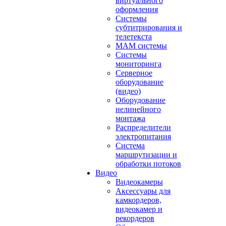
виртуального
оформления
Системы
субтитрирования и
телетекста
MAM системы
Системы
мониторинга
Серверное
оборудование
(видео)
Оборудование
нелинейного
монтажа
Распределители
электропитания
Система
маршрутизации и
обработки потоков
Видео
Видеокамеры
Аксессуары для
камкордеров,
видеокамер и
рекордеров