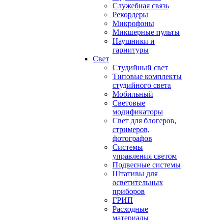
Служебная связь
Рекордеры
Микрофоны
Микшерные пульты
Наушники и
гарнитуры
Свет
Студийный свет
Типовые комплекты
студийного света
Мобильный
Световые
модификаторы
Свет для блогеров,
стримеров,
фотографов
Системы
управления светом
Подвесные системы
Штативы для
осветительных
приборов
ГРИП
Расходные
материалы