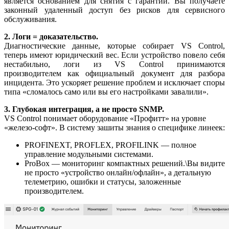
является основанием для снятия с гарантии. Вы получаете
законный удаленный доступ без рисков для сервисного
обслуживания.
2. Логи = доказательство.
Диагностические данные, которые собирает VS Control,
теперь имеют юридический вес. Если устройство повело себя
нестабильно, логи из VS Control принимаются
производителем как официальный документ для разбора
инцидента. Это ускоряет решение проблем и исключает споры
типа «сломалось само или вы его настройками завалили».
3. Глубокая интеграция, а не просто SNMP.
VS Control понимает оборудование «Профитт» на уровне
«железо-софт». В систему зашиты знания о специфике линеек:
PROFINEXT, PROFLEX, PROFILINK — полное
управление модульными системами.
ProBox — мониторинг компактных решений.\Вы видите
не просто «устройство онлайн/офлайн», а детальную
телеметрию, ошибки и статусы, заложенные
производителем.