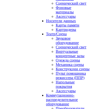
Сценический свет
Фоновые
материалы
Аксессуары
Носители данных
Карты памяти
Картридеры
Театр/Сцена
Звуковое
оборудование
Сценический свет
Виртуальные
концертные залы
Одежда сцены
Механика сцены
Конструкции сцены
Пульт помощника
режиссера (ППР)
Напольные
покрытия
Аксессуары
Коммутационно-
распределительное
оборудование
Преобразователи