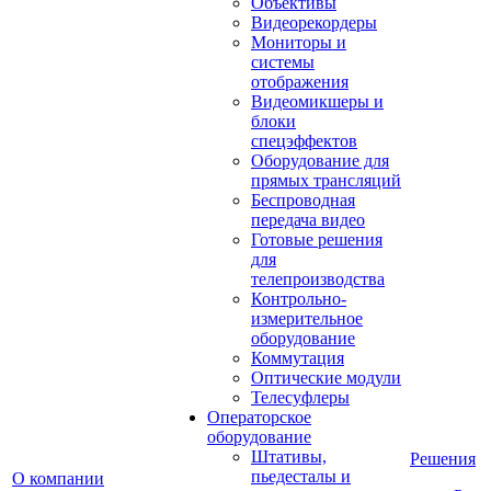
Объективы
Видеорекордеры
Мониторы и
системы
отображения
Видеомикшеры и
блоки
спецэффектов
Оборудование для
прямых трансляций
Беспроводная
передача видео
Готовые решения
для
телепроизводства
Контрольно-
измерительное
оборудование
Коммутация
Оптические модули
Телесуфлеры
Операторское
оборудование
Штативы,
Решения
пьедесталы и
О компании