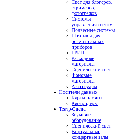
Свет для блогеров,
стримеров,
фотографов
Системы
управления светом
Подвесные системы
Штативы для
осветительных
приборов
ГРИП
Расходные
материалы
Сценический свет
Фоновые
материалы
Аксессуары
Носители данных
Карты памяти
Картридеры
Театр/Сцена
Звуковое
оборудование
Сценический свет
Виртуальные
концертные залы