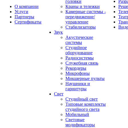
головки
Разр
О компании
Краны и тележки
Реш
Услуги
Камерные системы -
Теле
Партнеры
передвижение/
Теат
Сертификаты
управление
Тран
Стабилизаторы
Виде
Звук
Акустические
системы
Студийное
оборудование
Радиосистемы
Служебная связь
Рекордеры
Микрофоны
Микшерные пульты
Наушники и
гарнитуры
Свет
Студийный свет
Типовые комплекты
студийного света
Мобильный
Световые
модификаторы