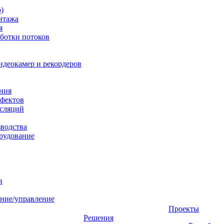
)
нтажа
я
ботки потоков
идеокамер и рекордеров
ния
фектов
нсляций
зводства
рудование
и
ние/управление
Проекты
Решения