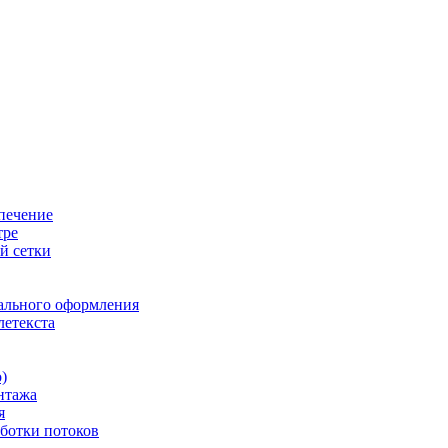
печение
тре
й сетки
ального оформления
летекста
)
нтажа
я
ботки потоков