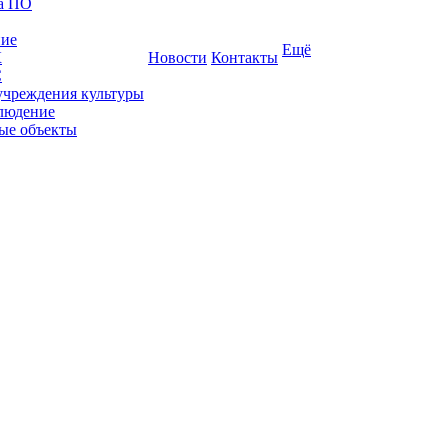
ка ПО
ние
Ещё
К
Новости
Контакты
С
учреждения культуры
людение
ые объекты