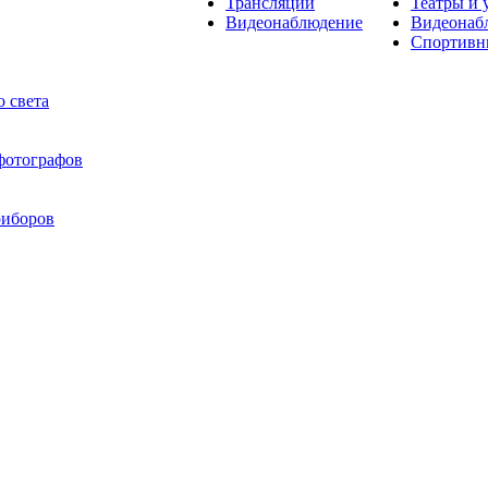
Трансляции
Театры и 
Видеонаблюдение
Видеонаб
Спортивн
 света
 фотографов
риборов