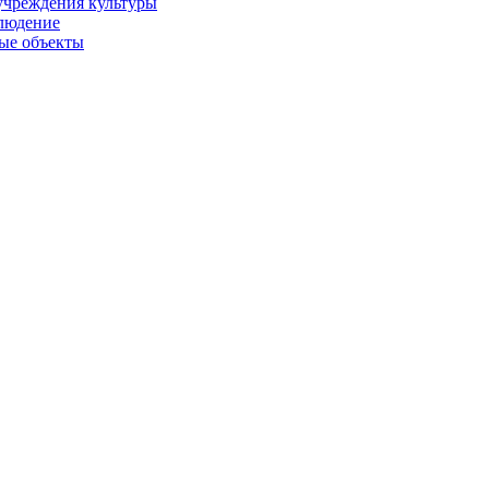
учреждения культуры
людение
ые объекты