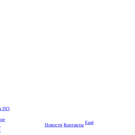
ка ПО
ние
Ещё
К
Новости
Контакты
С