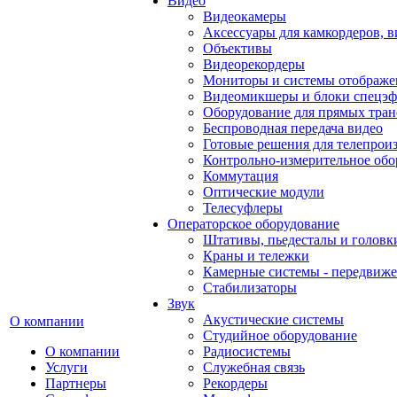
Видео
Видеокамеры
Аксессуары для камкордеров, в
Объективы
Видеорекордеры
Мониторы и системы отображе
Видеомикшеры и блоки спецэф
Оборудование для прямых тра
Беспроводная передача видео
Готовые решения для телепрои
Контрольно-измерительное обо
Коммутация
Оптические модули
Телесуфлеры
Операторское оборудование
Штативы, пьедесталы и головк
Краны и тележки
Камерные системы - передвиже
Стабилизаторы
Звук
Акустические системы
О компании
Студийное оборудование
О компании
Радиосистемы
Услуги
Служебная связь
Партнеры
Рекордеры