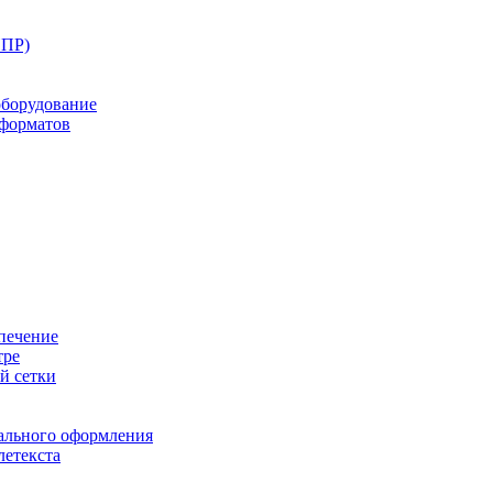
ППР)
оборудование
оформатов
печение
тре
й сетки
ального оформления
летекста