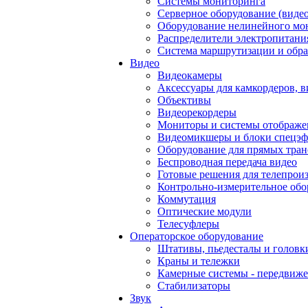
Системы мониторинга
Серверное оборудование (видео
Оборудование нелинейного мо
Распределители электропитани
Система маршрутизации и обра
Видео
Видеокамеры
Аксессуары для камкордеров, в
Объективы
Видеорекордеры
Мониторы и системы отображе
Видеомикшеры и блоки спецэф
Оборудование для прямых тра
Беспроводная передача видео
Готовые решения для телепрои
Контрольно-измерительное обо
Коммутация
Оптические модули
Телесуфлеры
Операторское оборудование
Штативы, пьедесталы и головк
Краны и тележки
Камерные системы - передвиже
Стабилизаторы
Звук