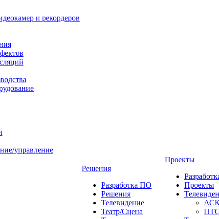
идеокамер и рекордеров
ния
фектов
нсляций
зводства
рудование
и
ние/управление
Проекты
Решения
Разработ
Разработка ПО
Проекты
Решения
Телевиде
Телевидение
АС
Театр/Сцена
ПТ