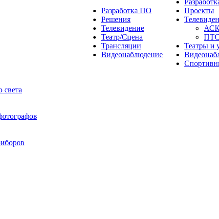
Разработ
Разработка ПО
Проекты
Решения
Телевиде
Телевидение
АС
Театр/Сцена
ПТ
Трансляции
Театры и 
Видеонаблюдение
Видеонаб
Спортивн
 света
 фотографов
риборов