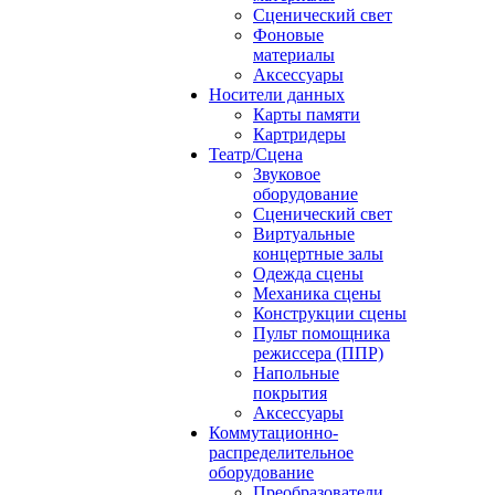
Сценический свет
Фоновые
материалы
Аксессуары
Носители данных
Карты памяти
Картридеры
Театр/Сцена
Звуковое
оборудование
Сценический свет
Виртуальные
концертные залы
Одежда сцены
Механика сцены
Конструкции сцены
Пульт помощника
режиссера (ППР)
Напольные
покрытия
Аксессуары
Коммутационно-
распределительное
оборудование
Преобразователи