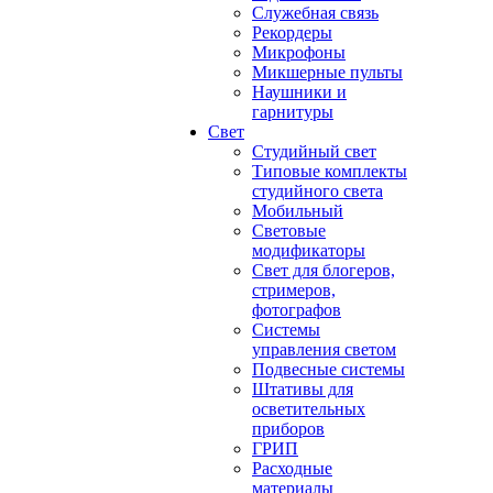
Служебная связь
Рекордеры
Микрофоны
Микшерные пульты
Наушники и
гарнитуры
Свет
Студийный свет
Типовые комплекты
студийного света
Мобильный
Световые
модификаторы
Свет для блогеров,
стримеров,
фотографов
Системы
управления светом
Подвесные системы
Штативы для
осветительных
приборов
ГРИП
Расходные
материалы