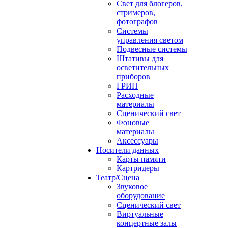
Свет для блогеров,
стримеров,
фотографов
Системы
управления светом
Подвесные системы
Штативы для
осветительных
приборов
ГРИП
Расходные
материалы
Сценический свет
Фоновые
материалы
Аксессуары
Носители данных
Карты памяти
Картридеры
Театр/Сцена
Звуковое
оборудование
Сценический свет
Виртуальные
концертные залы