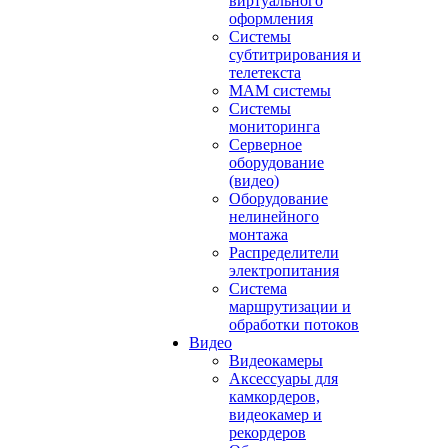
виртуального
оформления
Системы
субтитрирования и
телетекста
MAM системы
Системы
мониторинга
Серверное
оборудование
(видео)
Оборудование
нелинейного
монтажа
Распределители
электропитания
Система
маршрутизации и
обработки потоков
Видео
Видеокамеры
Аксессуары для
камкордеров,
видеокамер и
рекордеров