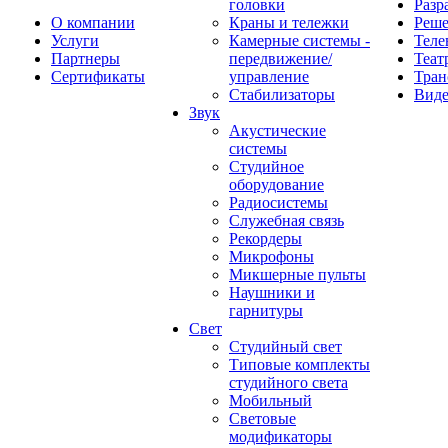
головки
Разр
О компании
Краны и тележки
Реш
Услуги
Камерные системы -
Теле
Партнеры
передвижение/
Теат
Сертификаты
управление
Тран
Стабилизаторы
Виде
Звук
Акустические
системы
Студийное
оборудование
Радиосистемы
Служебная связь
Рекордеры
Микрофоны
Микшерные пульты
Наушники и
гарнитуры
Свет
Студийный свет
Типовые комплекты
студийного света
Мобильный
Световые
модификаторы