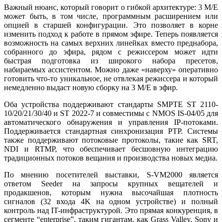
Важный нюанс, который говорит о гибкой архитектуре: 3 M/E
может быть, в том числе, программным расширением или
опцией в старшей конфигурации. Это позволяет в корне
изменить подход к работе в прямом эфире. Теперь появляется
возможность на самых верхних линейках вместо преднабора,
собранного до эфира, рядом с режиссером может идти
быстрая подготовка из широкого набора пресетов,
набираемых ассистентом. Можно даже «наверху» оперативно
готовить что-то уникальное, не отвлекая режиссера и который
немедленно выдаст новую сборку на 3 М/Е в эфир.
Оба устройства поддерживают стандарты SMPTE ST 2110-
10/20/21/30/40 и ST 2022-7 и совместимы с NMOS IS-04/05 для
автоматического обнаружения и управления IP-потоками.
Поддерживается стандартная синхронизация PTP. Системы
также поддерживают потоковые протоколы, такие как SRT,
NDI и RTMP, что обеспечивает бесшовную интеграцию
традиционных потоков вещания и производства новых медиа.
По мнению посетителей выставки, S-VM2000 является
ответом Seeder на запросы крупных вещателей и
продакшенов, которым нужна высочайшая плотность
сигналов (32 входа 4K на одном устройстве) и полный
контроль над IT-инфраструктурой. Это прямая конкуренция, в
сегменте “enterprise”, таким гигантам, как Grass Valley, Sony и