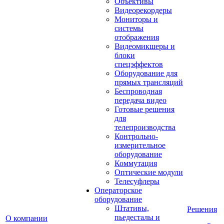
Объективы
Видеорекордеры
Мониторы и
системы
отображения
Видеомикшеры и
блоки
спецэффектов
Оборудование для
прямых трансляций
Беспроводная
передача видео
Готовые решения
для
телепроизводства
Контрольно-
измерительное
оборудование
Коммутация
Оптические модули
Телесуфлеры
Операторское
оборудование
Штативы,
Решения
пьедесталы и
О компании