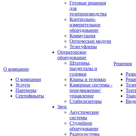
Готовые решения
для
телепроизводства
Контрольно-
измерительное
оборудование
Коммутация
Оптические модули
Телесуфлеры
Операторское
оборудование
Штативы,
Решения
пьедесталы и
О компании
головки
Разр
О компании
Краны и тележки
Реш
Услуги
Камерные системы -
Теле
Партнеры
передвижение/
Теат
Сертификаты
управление
Тран
Стабилизаторы
Виде
Звук
Акустические
системы
Студийное
оборудование
Радиосистемы