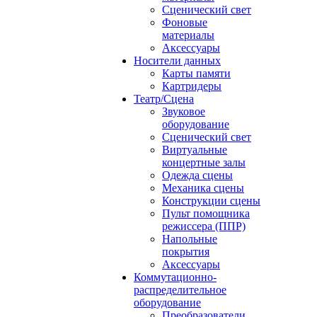
Сценический свет
Фоновые
материалы
Аксессуары
Носители данных
Карты памяти
Картридеры
Театр/Сцена
Звуковое
оборудование
Сценический свет
Виртуальные
концертные залы
Одежда сцены
Механика сцены
Конструкции сцены
Пульт помощника
режиссера (ППР)
Напольные
покрытия
Аксессуары
Коммутационно-
распределительное
оборудование
Преобразователи