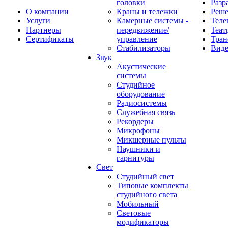
головки
Разр
О компании
Краны и тележки
Реш
Услуги
Камерные системы -
Теле
Партнеры
передвижение/
Теат
Сертификаты
управление
Тран
Стабилизаторы
Виде
Звук
Акустические
системы
Студийное
оборудование
Радиосистемы
Служебная связь
Рекордеры
Микрофоны
Микшерные пульты
Наушники и
гарнитуры
Свет
Студийный свет
Типовые комплекты
студийного света
Мобильный
Световые
модификаторы