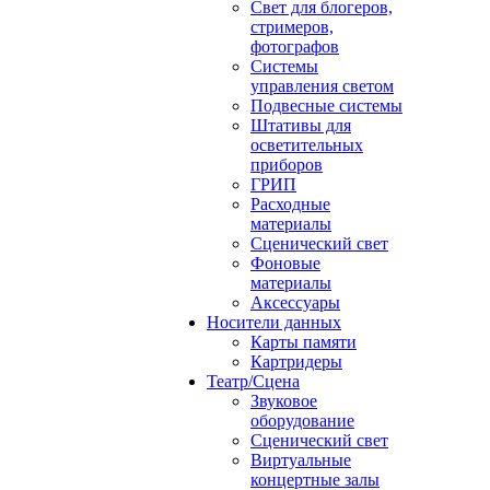
Свет для блогеров,
стримеров,
фотографов
Системы
управления светом
Подвесные системы
Штативы для
осветительных
приборов
ГРИП
Расходные
материалы
Сценический свет
Фоновые
материалы
Аксессуары
Носители данных
Карты памяти
Картридеры
Театр/Сцена
Звуковое
оборудование
Сценический свет
Виртуальные
концертные залы