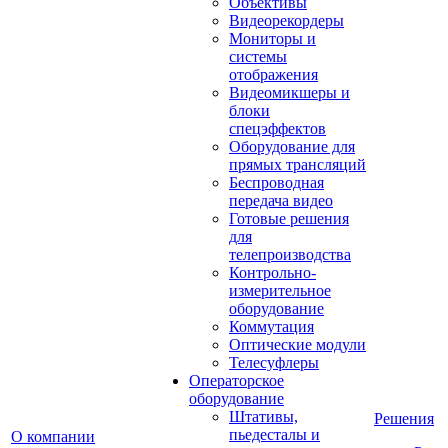
Объективы
Видеорекордеры
Мониторы и
системы
отображения
Видеомикшеры и
блоки
спецэффектов
Оборудование для
прямых трансляций
Беспроводная
передача видео
Готовые решения
для
телепроизводства
Контрольно-
измерительное
оборудование
Коммутация
Оптические модули
Телесуфлеры
Операторское
оборудование
Штативы,
Решения
пьедесталы и
О компании