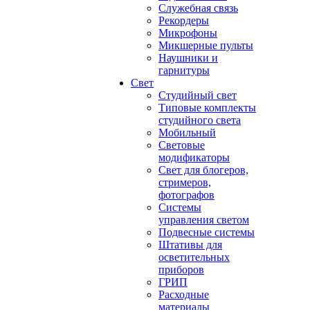
Служебная связь
Рекордеры
Микрофоны
Микшерные пульты
Наушники и
гарнитуры
Свет
Студийный свет
Типовые комплекты
студийного света
Мобильный
Световые
модификаторы
Свет для блогеров,
стримеров,
фотографов
Системы
управления светом
Подвесные системы
Штативы для
осветительных
приборов
ГРИП
Расходные
материалы