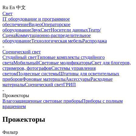
Ru
En
中文
Свет
IT оборудование и программное
обеспечение
Видео
Операторское
оборудование
Звук
Свет
Носители данных
Театр/
Сцена
Коммутационно-распределительное
оборудование
Технологическая мебель
Распродажа
-
Сценический свет
Студийный свет
Типовые комплекты студийного
света
Мобильный
Световые модификаторы
Свет для блогеров,
стримеров, фотографов
Системы управления
светом
Подвесные системы
Штативы для осветительных
приборов
Фоновые материалы
Аксессуары
Расходные
материалы
Сценический свет
ГРИП
-
Прожекторы
Влагозащищенные световые приборы
Приборы с полным
вращением
Прожекторы
Фильтр