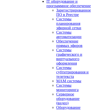
IT оборудование и
программное обеспечение
Зарегистрированное
ПО в Реестре
Системы
планирования
эфирной сетки
Системы
автоматизации
Обеспечение
прямых эфиров
Системы
графического и
виртуального
оформления
Системы
субтитрирования и
телетекста
MAM системы
Системы
мониторинга
Серверное
оборудование
(видео)
Оборудование