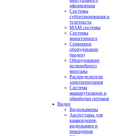
виртуального
оформления
Системы
субтитрирования и
телетекста
MAM системы
Системы
мониторинга
Серверное
оборудование
(видео)
Оборудование
нелинейного
монтажа
Распределители
электропитания
Система
маршрутизации и
обработки потоков
Видео
Видеокамеры
Аксессуары для
камкордеров,
видеокамер и
рекордеров