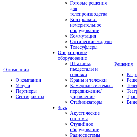
Готовые решения
для
телепроизводства
Контрольно-
измерительное
оборудование
Коммутация
Оптические модули
Телесуфлеры
Операторское
оборудование
Штативы,
Решения
пьедесталы и
О компании
головки
Разр
О компании
Краны и тележки
Реш
Услуги
Камерные системы -
Теле
Партнеры
передвижение/
Теат
Сертификаты
управление
Тран
Стабилизаторы
Виде
Звук
Акустические
системы
Студийное
оборудование
Радиосистемы