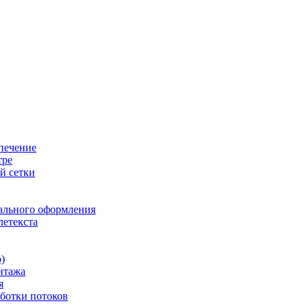
печение
тре
й сетки
ального оформления
летекста
)
нтажа
я
ботки потоков