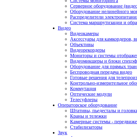
Системы мониторинга
Серверное оборудование (видео
Оборудование нелинейного мо
Распределители электропитани
Система маршрутизации и обра
Видео
Видеокамеры
Аксессуары для камкордеров, в
Объективы
Видеорекордеры
Мониторы и системы отображе
Видеомикшеры и блоки спецэф
Оборудование для прямых тра
Беспроводная передача видео
Готовые решения для телепрои
Контрольно-измерительное обо
Коммутация
Оптические модули
Телесуфлеры
Операторское оборудование
Штативы, пьедесталы и головк
Краны и тележки
Камерные системы - передвиже
Стабилизаторы
Звук