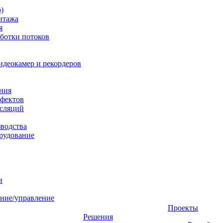
)
нтажа
я
ботки потоков
идеокамер и рекордеров
ния
фектов
нсляций
зводства
рудование
и
ние/управление
Проекты
Решения