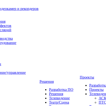
идеокамер и рекордеров
ния
фектов
нсляций
зводства
рудование
и
ние/управление
Проекты
Решения
Разработ
Разработка ПО
Проекты
Решения
Телевиде
Телевидение
АС
Театр/Сцена
ПТ