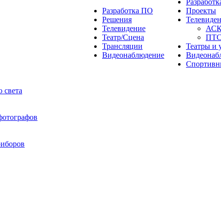
Разработ
Разработка ПО
Проекты
Решения
Телевиде
Телевидение
АС
Театр/Сцена
ПТ
Трансляции
Театры и 
Видеонаблюдение
Видеонаб
Спортивн
 света
 фотографов
риборов