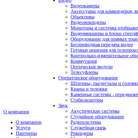
Видео
Видеокамеры
Аксессуары для камкордеров, в
Объективы
Видеорекордеры
Мониторы и системы отображе
Видеомикшеры и блоки спецэф
Оборудование для прямых тра
Беспроводная передача видео
Готовые решения для телепрои
Контрольно-измерительное обо
Коммутация
Оптические модули
Телесуфлеры
Операторское оборудование
Штативы, пьедесталы и головк
Краны и тележки
Камерные системы - передвиже
Стабилизаторы
Звук
Акустические системы
О компании
Студийное оборудование
О компании
Радиосистемы
Услуги
Служебная связь
Партнеры
Рекордеры