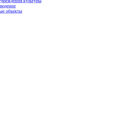
учреждения культуры
людение
ые объекты