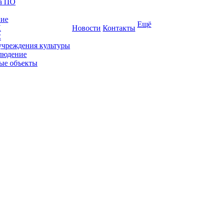
ка ПО
ние
Ещё
К
Новости
Контакты
С
учреждения культуры
людение
ые объекты