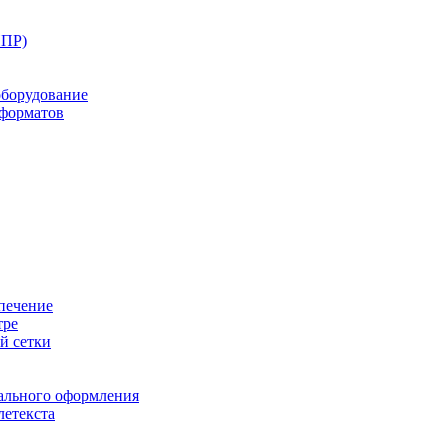
ППР)
оборудование
оформатов
печение
тре
й сетки
ального оформления
летекста