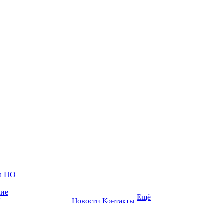
ка ПО
ние
Ещё
К
Новости
Контакты
С