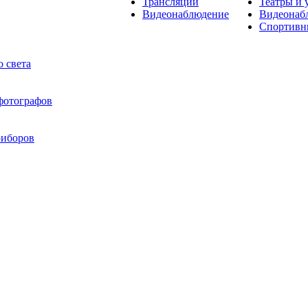
Трансляции
Театры и 
Видеонаблюдение
Видеонаб
Спортивн
 света
 фотографов
риборов