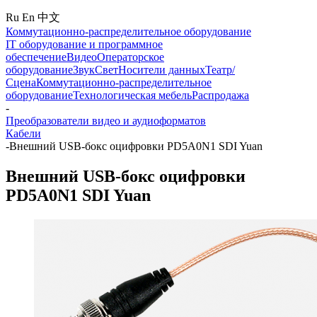
Ru
En
中文
Коммутационно-распределительное оборудование
IT оборудование и программное
обеспечение
Видео
Операторское
оборудование
Звук
Свет
Носители данных
Театр/
Сцена
Коммутационно-распределительное
оборудование
Технологическая мебель
Распродажа
-
Преобразователи видео и аудиоформатов
Кабели
-
Внешний USB-бокс оцифровки PD5A0N1 SDI Yuan
Внешний USB-бокс оцифровки
PD5A0N1 SDI Yuan