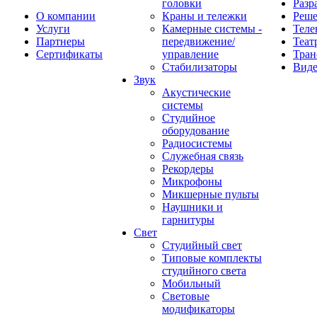
головки
Разр
О компании
Краны и тележки
Реш
Услуги
Камерные системы -
Теле
Партнеры
передвижение/
Теат
Сертификаты
управление
Тран
Стабилизаторы
Виде
Звук
Акустические
системы
Студийное
оборудование
Радиосистемы
Служебная связь
Рекордеры
Микрофоны
Микшерные пульты
Наушники и
гарнитуры
Свет
Студийный свет
Типовые комплекты
студийного света
Мобильный
Световые
модификаторы