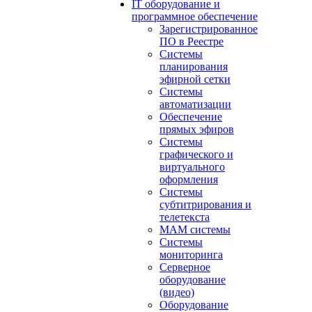
IT оборудование и
программное обеспечение
Зарегистрированное
ПО в Реестре
Системы
планирования
эфирной сетки
Системы
автоматизации
Обеспечение
прямых эфиров
Системы
графического и
виртуального
оформления
Системы
субтитрирования и
телетекста
MAM системы
Системы
мониторинга
Серверное
оборудование
(видео)
Оборудование