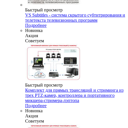
Быстрый просмотр
VS Subtitles - система скрытого субтитрирования и
телетекста телевизионных программ
Подробнее
Новинка
Акция
Советуем
Быстрый просмотр
Комплект для прямых трансляций и стриминга из
трех PTZ-камер, контроллера и портативного
микшера-стримера-лэптопа
Подробнее
Новинка
Акция
Советуем