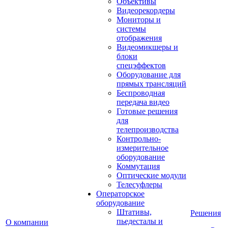
Объективы
Видеорекордеры
Мониторы и
системы
отображения
Видеомикшеры и
блоки
спецэффектов
Оборудование для
прямых трансляций
Беспроводная
передача видео
Готовые решения
для
телепроизводства
Контрольно-
измерительное
оборудование
Коммутация
Оптические модули
Телесуфлеры
Операторское
оборудование
Штативы,
Решения
пьедесталы и
О компании