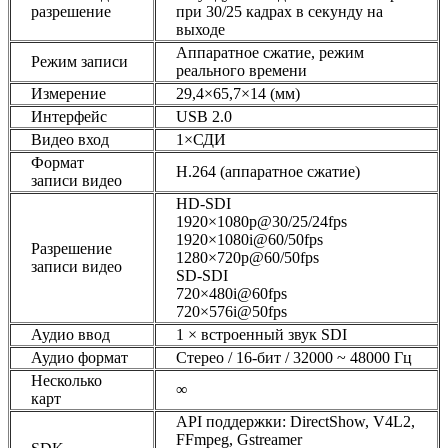
разрешение
при 30/25 кадрах в секунду на
выходе
Аппаратное сжатие, режим
Режим записи
реального времени
Измерение
29,4×65,7×14 (мм)
Интерфейс
USB 2.0
Видео вход
1×СДИ
Формат
H.264 (аппаратное сжатие)
записи видео
HD-SDI
1920×1080p@30/25/24fps
1920×1080i@60/50fps
Разрешение
1280×720p@60/50fps
записи видео
SD-SDI
720×480i@60fps
720×576i@50fps
Аудио ввод
1 × встроенный звук SDI
Аудио формат
Стерео / 16-бит / 32000 ~ 48000 Гц
Несколько
∞
карт
API поддержки: DirectShow, V4L2,
FFmpeg, Gstreamer