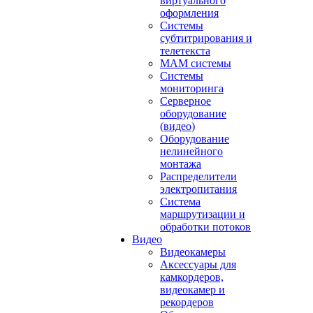
виртуального
оформления
Системы
субтитрирования и
телетекста
MAM системы
Системы
мониторинга
Серверное
оборудование
(видео)
Оборудование
нелинейного
монтажа
Распределители
электропитания
Система
маршрутизации и
обработки потоков
Видео
Видеокамеры
Аксессуары для
камкордеров,
видеокамер и
рекордеров