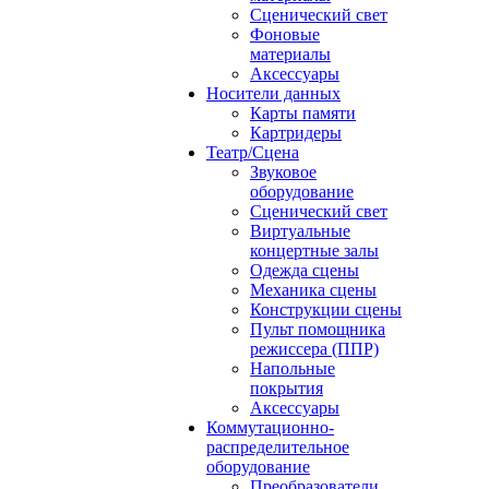
Сценический свет
Фоновые
материалы
Аксессуары
Носители данных
Карты памяти
Картридеры
Театр/Сцена
Звуковое
оборудование
Сценический свет
Виртуальные
концертные залы
Одежда сцены
Механика сцены
Конструкции сцены
Пульт помощника
режиссера (ППР)
Напольные
покрытия
Аксессуары
Коммутационно-
распределительное
оборудование
Преобразователи