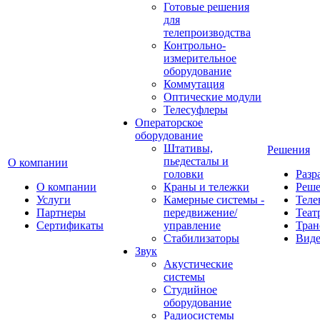
Готовые решения
для
телепроизводства
Контрольно-
измерительное
оборудование
Коммутация
Оптические модули
Телесуфлеры
Операторское
оборудование
Штативы,
Решения
пьедесталы и
О компании
головки
Разр
О компании
Краны и тележки
Реш
Услуги
Камерные системы -
Теле
Партнеры
передвижение/
Теат
Сертификаты
управление
Тран
Стабилизаторы
Виде
Звук
Акустические
системы
Студийное
оборудование
Радиосистемы