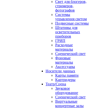
Свет для блогеров,
стримеров,
фотографов
Системы
управления светом
Подвесные системы
Штативы для
осветительных
приборов
ГРИП
Расходные
материалы
Сценический свет
Фоновые
материалы
Аксессуары
Носители данных
Карты памяти
Картридеры
Театр/Сцена
Звуковое
оборудование
Сценический свет
Виртуальные
концертные залы