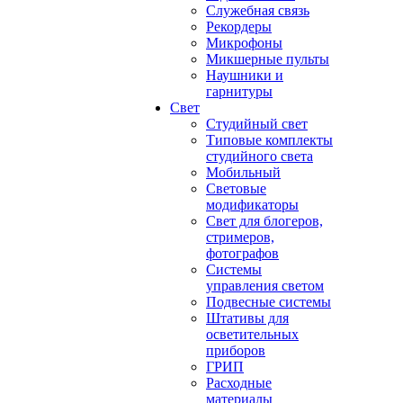
Служебная связь
Рекордеры
Микрофоны
Микшерные пульты
Наушники и
гарнитуры
Свет
Студийный свет
Типовые комплекты
студийного света
Мобильный
Световые
модификаторы
Свет для блогеров,
стримеров,
фотографов
Системы
управления светом
Подвесные системы
Штативы для
осветительных
приборов
ГРИП
Расходные
материалы