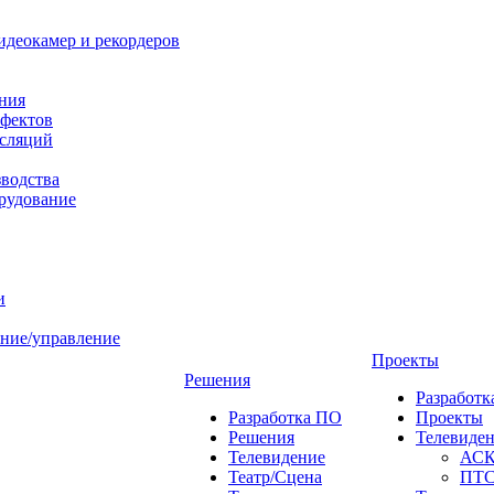
идеокамер и рекордеров
ния
фектов
нсляций
зводства
рудование
и
ние/управление
Проекты
Решения
Разработ
Разработка ПО
Проекты
Решения
Телевиде
Телевидение
АС
Театр/Сцена
ПТ