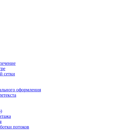
печение
тре
й сетки
ального оформления
летекста
)
нтажа
я
ботки потоков