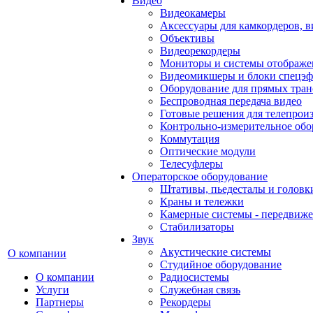
Видео
Видеокамеры
Аксессуары для камкордеров, в
Объективы
Видеорекордеры
Мониторы и системы отображе
Видеомикшеры и блоки спецэф
Оборудование для прямых тра
Беспроводная передача видео
Готовые решения для телепрои
Контрольно-измерительное обо
Коммутация
Оптические модули
Телесуфлеры
Операторское оборудование
Штативы, пьедесталы и головк
Краны и тележки
Камерные системы - передвиже
Стабилизаторы
Звук
Акустические системы
О компании
Студийное оборудование
О компании
Радиосистемы
Услуги
Служебная связь
Партнеры
Рекордеры