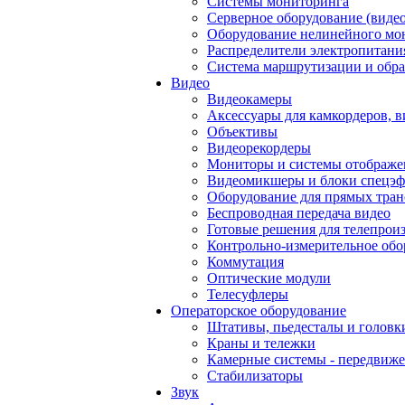
Системы мониторинга
Серверное оборудование (видео
Оборудование нелинейного мо
Распределители электропитани
Система маршрутизации и обра
Видео
Видеокамеры
Аксессуары для камкордеров, в
Объективы
Видеорекордеры
Мониторы и системы отображе
Видеомикшеры и блоки спецэф
Оборудование для прямых тра
Беспроводная передача видео
Готовые решения для телепрои
Контрольно-измерительное обо
Коммутация
Оптические модули
Телесуфлеры
Операторское оборудование
Штативы, пьедесталы и головк
Краны и тележки
Камерные системы - передвиже
Стабилизаторы
Звук