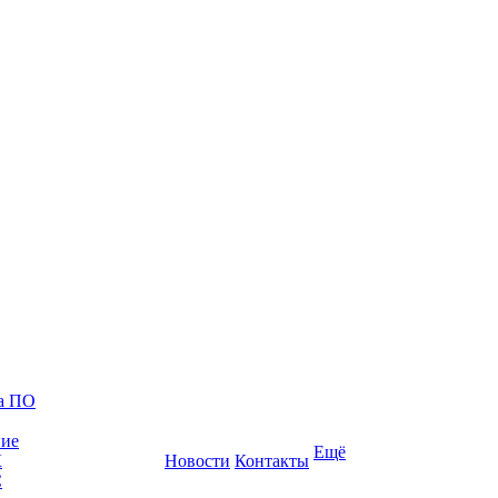
ка ПО
ние
Ещё
К
Новости
Контакты
С