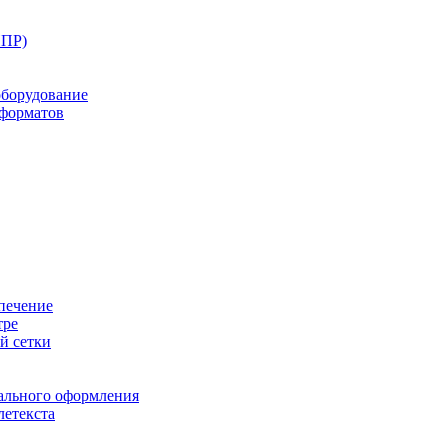
ППР)
оборудование
оформатов
печение
тре
й сетки
ального оформления
летекста