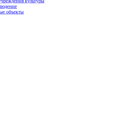
учреждения культуры
людение
ые объекты