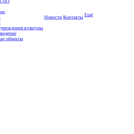
ка ПО
ние
Ещё
К
Новости
Контакты
С
учреждения культуры
людение
ые объекты