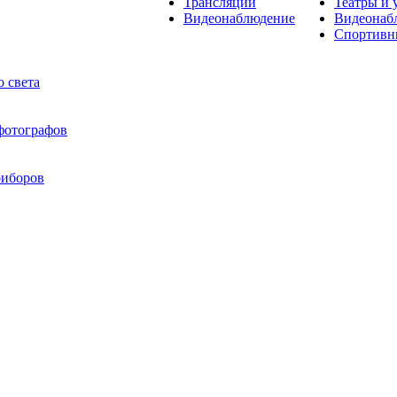
Трансляции
Театры и 
Видеонаблюдение
Видеонаб
Спортивн
 света
 фотографов
риборов