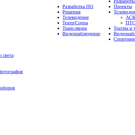
Разработ
Разработка ПО
Проекты
Решения
Телевиде
Телевидение
АС
Театр/Сцена
ПТ
Трансляции
Театры и 
Видеонаблюдение
Видеонаб
Спортивн
 света
 фотографов
риборов