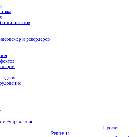
)
нтажа
я
ботки потоков
идеокамер и рекордеров
ния
фектов
нсляций
зводства
рудование
и
ние/управление
Проекты
Решения