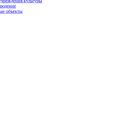
учреждения культуры
людение
ые объекты