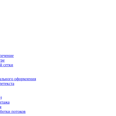
печение
тре
й сетки
ального оформления
летекста
)
нтажа
я
ботки потоков