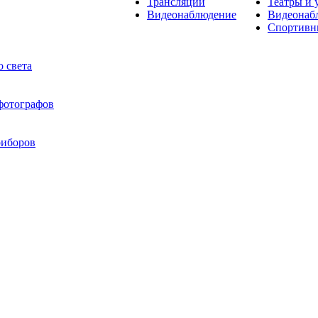
Трансляции
Театры и 
Видеонаблюдение
Видеонаб
Спортивн
 света
 фотографов
риборов