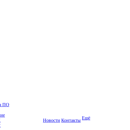
ка ПО
ние
Ещё
К
Новости
Контакты
С