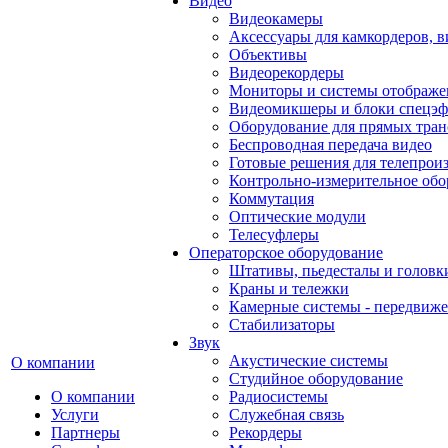
Видео
Видеокамеры
Аксессуары для камкордеров, в
Объективы
Видеорекордеры
Мониторы и системы отображе
Видеомикшеры и блоки спецэф
Оборудование для прямых тра
Беспроводная передача видео
Готовые решения для телепрои
Контрольно-измерительное обо
Коммутация
Оптические модули
Телесуфлеры
Операторское оборудование
Штативы, пьедесталы и головк
Краны и тележки
Камерные системы - передвиже
Стабилизаторы
Звук
Акустические системы
О компании
Студийное оборудование
О компании
Радиосистемы
Услуги
Служебная связь
Партнеры
Рекордеры