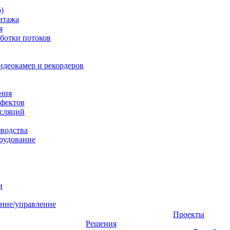
)
нтажа
я
ботки потоков
идеокамер и рекордеров
ния
фектов
нсляций
зводства
рудование
и
ние/управление
Проекты
Решения