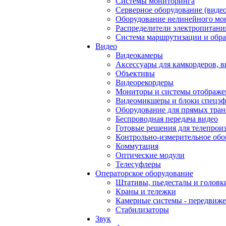
Системы мониторинга
Серверное оборудование (видео
Оборудование нелинейного мо
Распределители электропитани
Система маршрутизации и обра
Видео
Видеокамеры
Аксессуары для камкордеров, в
Объективы
Видеорекордеры
Мониторы и системы отображе
Видеомикшеры и блоки спецэф
Оборудование для прямых тра
Беспроводная передача видео
Готовые решения для телепрои
Контрольно-измерительное обо
Коммутация
Оптические модули
Телесуфлеры
Операторское оборудование
Штативы, пьедесталы и головк
Краны и тележки
Камерные системы - передвиже
Стабилизаторы
Звук