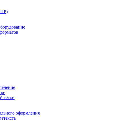
ППР)
оборудование
оформатов
печение
тре
й сетки
ального оформления
летекста