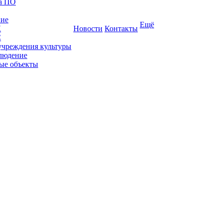
ка ПО
ние
Ещё
К
Новости
Контакты
С
учреждения культуры
людение
ые объекты