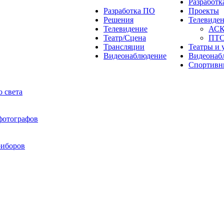
Разработ
Разработка ПО
Проекты
Решения
Телевиде
Телевидение
АС
Театр/Сцена
ПТ
Трансляции
Театры и 
Видеонаблюдение
Видеонаб
Спортивн
 света
 фотографов
риборов