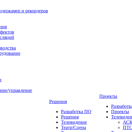
идеокамер и рекордеров
ния
фектов
нсляций
зводства
рудование
и
ние/управление
Проекты
Решения
Разработ
Разработка ПО
Проекты
Решения
Телевиде
Телевидение
АС
Театр/Сцена
ПТ