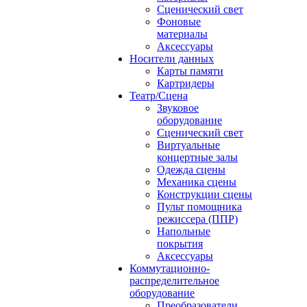
Сценический свет
Фоновые
материалы
Аксессуары
Носители данных
Карты памяти
Картридеры
Театр/Сцена
Звуковое
оборудование
Сценический свет
Виртуальные
концертные залы
Одежда сцены
Механика сцены
Конструкции сцены
Пульт помощника
режиссера (ППР)
Напольные
покрытия
Аксессуары
Коммутационно-
распределительное
оборудование
Преобразователи