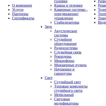
головки
Разр
О компании
Краны и тележки
Реш
Услуги
Камерные системы -
Теле
Партнеры
передвижение/
Теат
Сертификаты
управление
Тран
Стабилизаторы
Виде
Звук
Акустические
системы
Студийное
оборудование
Радиосистемы
Служебная связь
Рекордеры
Микрофоны
Микшерные пульты
Наушники и
гарнитуры
Свет
Студийный свет
Типовые комплекты
студийного света
Мобильный
Световые
модификаторы