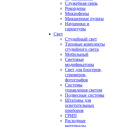
Служебная связь
Рекордеры
Микрофоны
Микшерные пульты
Наушники и
гарнитуры
Свет
Студийный свет
Типовые комплекты
студийного света
Мобильный
Световые
модификаторы
Свет для блогеров,
стримеров,
фотографов
Системы
управления светом
Подвесные системы
Штативы для
осветительных
приборов
ГРИП
Расходные
материалы