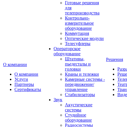
Готовые решения
для
телепроизводства
Контрольно-
измерительное
оборудование
Коммутация
Оптические модули
Телесуфлеры
Операторское
оборудование
Штативы,
Решения
пьедесталы и
О компании
головки
Разр
О компании
Краны и тележки
Реш
Услуги
Камерные системы -
Теле
Партнеры
передвижение/
Теат
Сертификаты
управление
Тран
Стабилизаторы
Виде
Звук
Акустические
системы
Студийное
оборудование
Радиосистемы