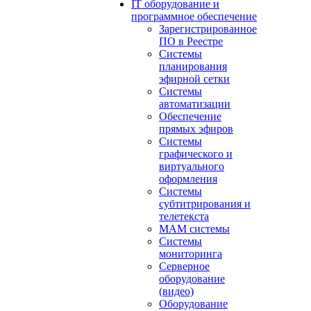
IT оборудование и
программное обеспечение
Зарегистрированное
ПО в Реестре
Системы
планирования
эфирной сетки
Системы
автоматизации
Обеспечение
прямых эфиров
Системы
графического и
виртуального
оформления
Системы
субтитрирования и
телетекста
MAM системы
Системы
мониторинга
Серверное
оборудование
(видео)
Оборудование