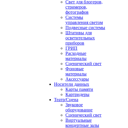
Свет для блогеров,
стримеров,
фотографов
Системы
управления светом
Подвесные системы
Штативы для
осветительных
приборов
ГРИП
Расходные
материалы
Сценический свет
Фоновые
материалы
Аксессуары
Носители данных
Карты памяти
Картридеры
Театр/Сцена
Звуковое
оборудование
Сценический свет
Виртуальные
концертные залы