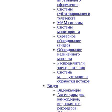
виртуального
оформления
Системы
субтитрирования и
телетекста
MAM системы
Системы
мониторинга
Серверное
оборудование
(видео)
Оборудование
нелинейного
монтажа
Распределители
электропитания
Система
маршрутизации и
обработки потоков
Видео
Видеокамеры
Аксессуары для
камкордеров,
видеокамер и
рекордеров