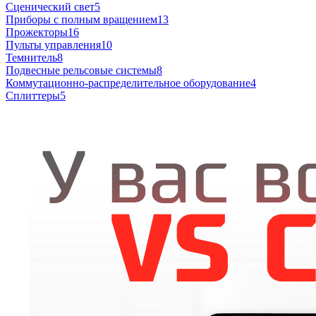
Сценический свет
5
Приборы с полным вращением
13
Прожекторы
16
Пульты управления
10
Темнитель
8
Подвесные рельсовые системы
8
Коммутационно-распределительное оборудование
4
Сплиттеры
5