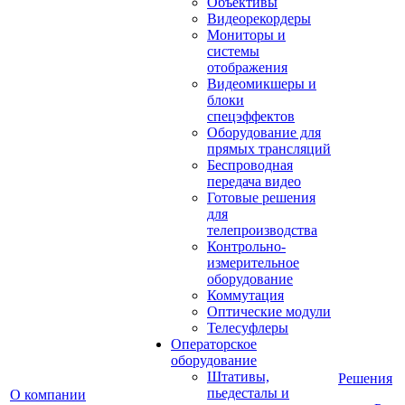
Объективы
Видеорекордеры
Мониторы и
системы
отображения
Видеомикшеры и
блоки
спецэффектов
Оборудование для
прямых трансляций
Беспроводная
передача видео
Готовые решения
для
телепроизводства
Контрольно-
измерительное
оборудование
Коммутация
Оптические модули
Телесуфлеры
Операторское
оборудование
Штативы,
Решения
пьедесталы и
О компании