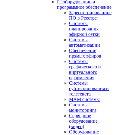
IT оборудование и
программное обеспечение
Зарегистрированное
ПО в Реестре
Системы
планирования
эфирной сетки
Системы
автоматизации
Обеспечение
прямых эфиров
Системы
графического и
виртуального
оформления
Системы
субтитрирования и
телетекста
MAM системы
Системы
мониторинга
Серверное
оборудование
(видео)
Оборудование