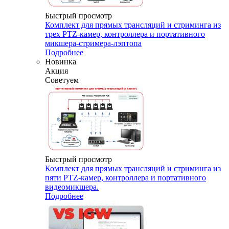
Быстрый просмотр
Комплект для прямых трансляций и стриминга из
трех PTZ-камер, контроллера и портативного
микшера-стримера-лэптопа
Подробнее
Новинка
Акция
Советуем
Быстрый просмотр
Комплект для прямых трансляций и стриминга из
пяти PTZ-камер, контроллера и портативного
видеомикшера.
Подробнее