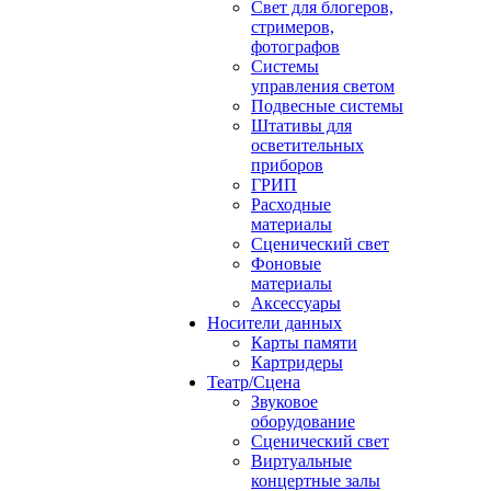
Свет для блогеров,
стримеров,
фотографов
Системы
управления светом
Подвесные системы
Штативы для
осветительных
приборов
ГРИП
Расходные
материалы
Сценический свет
Фоновые
материалы
Аксессуары
Носители данных
Карты памяти
Картридеры
Театр/Сцена
Звуковое
оборудование
Сценический свет
Виртуальные
концертные залы