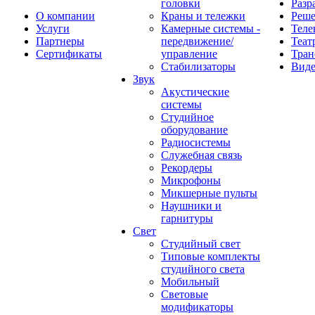
головки
Разр
О компании
Краны и тележки
Реш
Услуги
Камерные системы -
Теле
Партнеры
передвижение/
Теат
Сертификаты
управление
Тран
Стабилизаторы
Виде
Звук
Акустические
системы
Студийное
оборудование
Радиосистемы
Служебная связь
Рекордеры
Микрофоны
Микшерные пульты
Наушники и
гарнитуры
Свет
Студийный свет
Типовые комплекты
студийного света
Мобильный
Световые
модификаторы