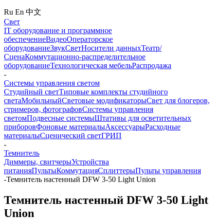
Ru
En
中文
Свет
IT оборудование и программное
обеспечение
Видео
Операторское
оборудование
Звук
Свет
Носители данных
Театр/
Сцена
Коммутационно-распределительное
оборудование
Технологическая мебель
Распродажа
-
Системы управления светом
Студийный свет
Типовые комплекты студийного
света
Мобильный
Световые модификаторы
Свет для блогеров,
стримеров, фотографов
Системы управления
светом
Подвесные системы
Штативы для осветительных
приборов
Фоновые материалы
Аксессуары
Расходные
материалы
Сценический свет
ГРИП
-
Темнитель
Диммеры, свитчеры
Устройства
питания
Пульты
Коммутация
Сплиттеры
Пульты управления
-
Темнитель настенный DFW 3-50 Light Union
Темнитель настенный DFW 3-50 Light
Union