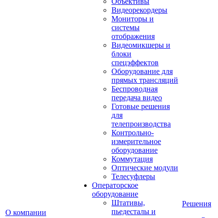
Объективы
Видеорекордеры
Мониторы и
системы
отображения
Видеомикшеры и
блоки
спецэффектов
Оборудование для
прямых трансляций
Беспроводная
передача видео
Готовые решения
для
телепроизводства
Контрольно-
измерительное
оборудование
Коммутация
Оптические модули
Телесуфлеры
Операторское
оборудование
Штативы,
Решения
пьедесталы и
О компании