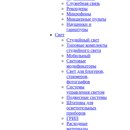
Служебная связь
Рекордеры
Микрофоны
Микшерные пульты
Наушники и
гарнитуры
Свет
Студийный свет
Типовые комплекты
студийного света
Мобильный
Световые
модификаторы
Свет для блогеров,
стримеров,
фотографов
Системы
управления светом
Подвесные системы
Штативы для
осветительных
приборов
ГРИП
Расходные
материалы