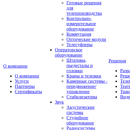
Готовые решения
для
телепроизводства
Контрольно-
измерительное
оборудование
Коммутация
Оптические модули
Телесуфлеры
Операторское
оборудование
Штативы,
Решения
пьедесталы и
О компании
головки
Разр
О компании
Краны и тележки
Реш
Услуги
Камерные системы -
Теле
Партнеры
передвижение/
Теат
Сертификаты
управление
Тран
Стабилизаторы
Виде
Звук
Акустические
системы
Студийное
оборудование
Радиосистемы