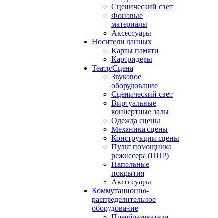
Сценический свет
Фоновые
материалы
Аксессуары
Носители данных
Карты памяти
Картридеры
Театр/Сцена
Звуковое
оборудование
Сценический свет
Виртуальные
концертные залы
Одежда сцены
Механика сцены
Конструкции сцены
Пульт помощника
режиссера (ППР)
Напольные
покрытия
Аксессуары
Коммутационно-
распределительное
оборудование
Преобразователи