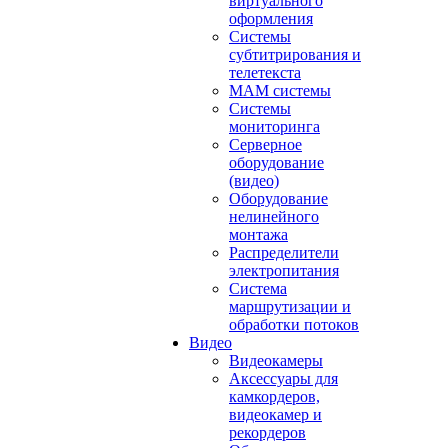
виртуального
оформления
Системы
субтитрирования и
телетекста
MAM системы
Системы
мониторинга
Серверное
оборудование
(видео)
Оборудование
нелинейного
монтажа
Распределители
электропитания
Система
маршрутизации и
обработки потоков
Видео
Видеокамеры
Аксессуары для
камкордеров,
видеокамер и
рекордеров