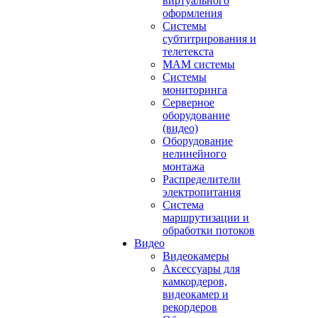
виртуального
оформления
Системы
субтитрирования и
телетекста
MAM системы
Системы
мониторинга
Серверное
оборудование
(видео)
Оборудование
нелинейного
монтажа
Распределители
электропитания
Система
маршрутизации и
обработки потоков
Видео
Видеокамеры
Аксессуары для
камкордеров,
видеокамер и
рекордеров