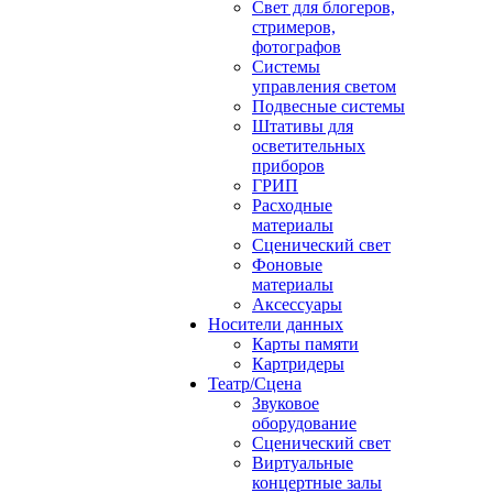
Свет для блогеров,
стримеров,
фотографов
Системы
управления светом
Подвесные системы
Штативы для
осветительных
приборов
ГРИП
Расходные
материалы
Сценический свет
Фоновые
материалы
Аксессуары
Носители данных
Карты памяти
Картридеры
Театр/Сцена
Звуковое
оборудование
Сценический свет
Виртуальные
концертные залы