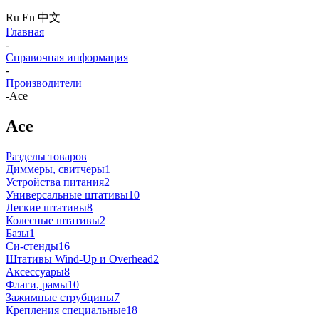
Ru
En
中文
Главная
-
Справочная информация
-
Производители
-
Ace
Ace
Разделы товаров
Диммеры, свитчеры
1
Устройства питания
2
Универсальные штативы
10
Легкие штативы
8
Колесные штативы
2
Базы
1
Си-стенды
16
Штативы Wind-Up и Overhead
2
Аксессуары
8
Флаги, рамы
10
Зажимные струбцины
7
Крепления специальные
18