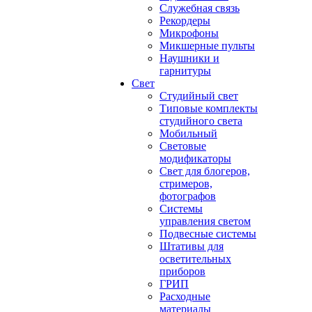
Служебная связь
Рекордеры
Микрофоны
Микшерные пульты
Наушники и
гарнитуры
Свет
Студийный свет
Типовые комплекты
студийного света
Мобильный
Световые
модификаторы
Свет для блогеров,
стримеров,
фотографов
Системы
управления светом
Подвесные системы
Штативы для
осветительных
приборов
ГРИП
Расходные
материалы