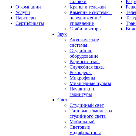
головки
Разр
О компании
Краны и тележки
Реш
Услуги
Камерные системы -
Теле
Партнеры
передвижение/
Теат
Сертификаты
управление
Тран
Стабилизаторы
Виде
Звук
Акустические
системы
Студийное
оборудование
Радиосистемы
Служебная связь
Рекордеры
Микрофоны
Микшерные пульты
Наушники и
гарнитуры
Свет
Студийный свет
Типовые комплекты
студийного света
Мобильный
Световые
модификаторы