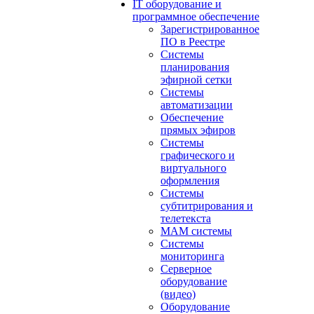
IT оборудование и
программное обеспечение
Зарегистрированное
ПО в Реестре
Системы
планирования
эфирной сетки
Системы
автоматизации
Обеспечение
прямых эфиров
Системы
графического и
виртуального
оформления
Системы
субтитрирования и
телетекста
MAM системы
Системы
мониторинга
Серверное
оборудование
(видео)
Оборудование