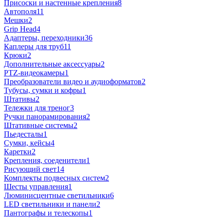
Присоски и настенные крепления
8
Автополя
11
Мешки
2
Grip Head
4
Адаптеры, переходники
36
Каплеры для труб
11
Крюки
2
Дополнительные аксессуары
2
PTZ-видеокамеры
1
Преобразователи видео и аудиоформатов
2
Тубусы, сумки и кофры
1
Штативы
2
Тележки для треног
3
Ручки панорамирования
2
Штативные системы
2
Пьедесталы
1
Сумки, кейсы
4
Каретки
2
Крепления, соеденители
1
Рисующий свет
14
Комплекты подвесных систем
2
Шесты управления
1
Люминисцентные светильники
6
LED светильники и панели
2
Пантографы и телескопы
1