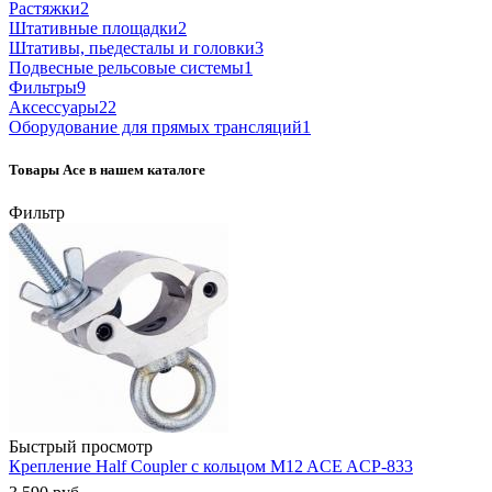
Растяжки
2
Штативные площадки
2
Штативы, пьедесталы и головки
3
Подвесные рельсовые системы
1
Фильтры
9
Аксессуары
22
Оборудование для прямых трансляций
1
Товары Ace в нашем каталоге
Фильтр
Быстрый просмотр
Крепление Half Coupler с кольцом M12 ACE ACP-833