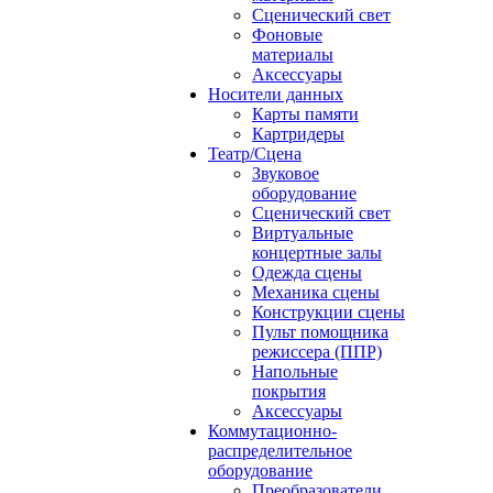
Сценический свет
Фоновые
материалы
Аксессуары
Носители данных
Карты памяти
Картридеры
Театр/Сцена
Звуковое
оборудование
Сценический свет
Виртуальные
концертные залы
Одежда сцены
Механика сцены
Конструкции сцены
Пульт помощника
режиссера (ППР)
Напольные
покрытия
Аксессуары
Коммутационно-
распределительное
оборудование
Преобразователи