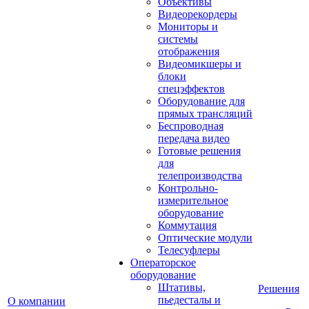
Объективы
Видеорекордеры
Мониторы и
системы
отображения
Видеомикшеры и
блоки
спецэффектов
Оборудование для
прямых трансляций
Беспроводная
передача видео
Готовые решения
для
телепроизводства
Контрольно-
измерительное
оборудование
Коммутация
Оптические модули
Телесуфлеры
Операторское
оборудование
Штативы,
Решения
пьедесталы и
О компании