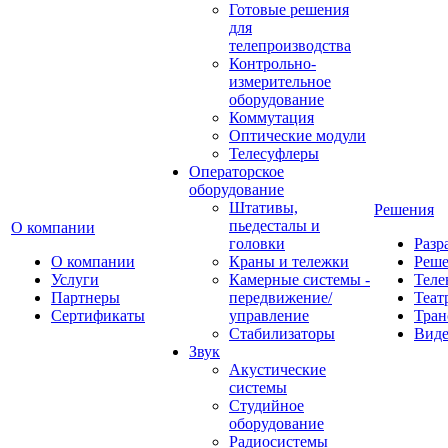
Готовые решения
для
телепроизводства
Контрольно-
измерительное
оборудование
Коммутация
Оптические модули
Телесуфлеры
Операторское
оборудование
Штативы,
Решения
пьедесталы и
О компании
головки
Разр
О компании
Краны и тележки
Реш
Услуги
Камерные системы -
Теле
Партнеры
передвижение/
Теат
Сертификаты
управление
Тран
Стабилизаторы
Виде
Звук
Акустические
системы
Студийное
оборудование
Радиосистемы