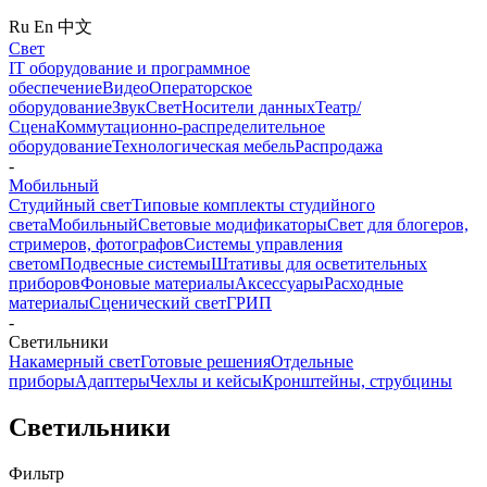
Ru
En
中文
Свет
IT оборудование и программное
обеспечение
Видео
Операторское
оборудование
Звук
Свет
Носители данных
Театр/
Сцена
Коммутационно-распределительное
оборудование
Технологическая мебель
Распродажа
-
Мобильный
Студийный свет
Типовые комплекты студийного
света
Мобильный
Световые модификаторы
Свет для блогеров,
стримеров, фотографов
Системы управления
светом
Подвесные системы
Штативы для осветительных
приборов
Фоновые материалы
Аксессуары
Расходные
материалы
Сценический свет
ГРИП
-
Светильники
Накамерный свет
Готовые решения
Отдельные
приборы
Адаптеры
Чехлы и кейсы
Кронштейны, струбцины
Светильники
Фильтр