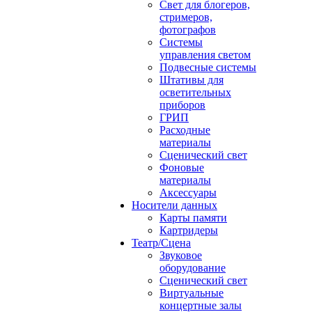
Свет для блогеров,
стримеров,
фотографов
Системы
управления светом
Подвесные системы
Штативы для
осветительных
приборов
ГРИП
Расходные
материалы
Сценический свет
Фоновые
материалы
Аксессуары
Носители данных
Карты памяти
Картридеры
Театр/Сцена
Звуковое
оборудование
Сценический свет
Виртуальные
концертные залы