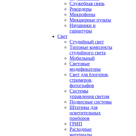
Служебная связь
Рекордеры
Микрофоны
Микшерные пульты
Наушники и
гарнитуры
Свет
Студийный свет
Типовые комплекты
студийного света
Мобильный
Световые
модификаторы
Свет для блогеров,
стримеров,
фотографов
Системы
управления светом
Подвесные системы
Штативы для
осветительных
приборов
ГРИП
Расходные
материалы