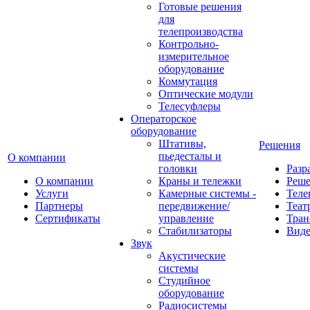
Готовые решения
для
телепроизводства
Контрольно-
измерительное
оборудование
Коммутация
Оптические модули
Телесуфлеры
Операторское
оборудование
Штативы,
Решения
пьедесталы и
О компании
головки
Разр
О компании
Краны и тележки
Реш
Услуги
Камерные системы -
Теле
Партнеры
передвижение/
Теат
Сертификаты
управление
Тран
Стабилизаторы
Виде
Звук
Акустические
системы
Студийное
оборудование
Радиосистемы