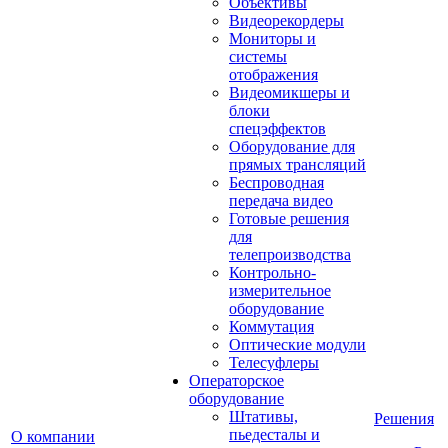
Объективы
Видеорекордеры
Мониторы и
системы
отображения
Видеомикшеры и
блоки
спецэффектов
Оборудование для
прямых трансляций
Беспроводная
передача видео
Готовые решения
для
телепроизводства
Контрольно-
измерительное
оборудование
Коммутация
Оптические модули
Телесуфлеры
Операторское
оборудование
Штативы,
Решения
пьедесталы и
О компании