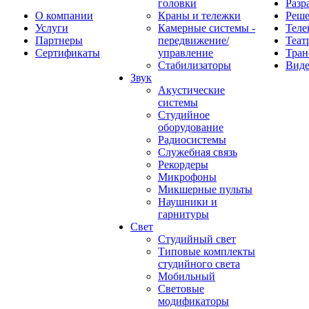
головки
Разр
О компании
Краны и тележки
Реш
Услуги
Камерные системы -
Теле
Партнеры
передвижение/
Теат
Сертификаты
управление
Тран
Стабилизаторы
Виде
Звук
Акустические
системы
Студийное
оборудование
Радиосистемы
Служебная связь
Рекордеры
Микрофоны
Микшерные пульты
Наушники и
гарнитуры
Свет
Студийный свет
Типовые комплекты
студийного света
Мобильный
Световые
модификаторы