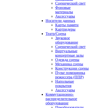
Сценический свет
Фоновые
материалы
Аксессуары
Носители данных
Карты памяти
Картридеры
Театр/Сцена
Звуковое
оборудование
Сценический свет
Виртуальные
концертные залы
Одежда сцены
Механика сцены
Конструкции сцены
Пульт помощника
режиссера (ППР)
Напольные
покрытия
Аксессуары
Коммутационно-
распределительное
оборудование
Преобразователи