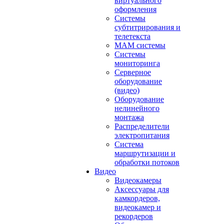
виртуального
оформления
Системы
субтитрирования и
телетекста
MAM системы
Системы
мониторинга
Серверное
оборудование
(видео)
Оборудование
нелинейного
монтажа
Распределители
электропитания
Система
маршрутизации и
обработки потоков
Видео
Видеокамеры
Аксессуары для
камкордеров,
видеокамер и
рекордеров