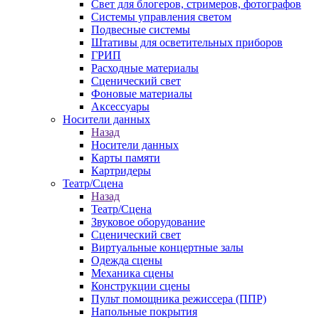
Свет для блогеров, стримеров, фотографов
Системы управления светом
Подвесные системы
Штативы для осветительных приборов
ГРИП
Расходные материалы
Сценический свет
Фоновые материалы
Аксессуары
Носители данных
Назад
Носители данных
Карты памяти
Картридеры
Театр/Сцена
Назад
Театр/Сцена
Звуковое оборудование
Сценический свет
Виртуальные концертные залы
Одежда сцены
Механика сцены
Конструкции сцены
Пульт помощника режиссера (ППР)
Напольные покрытия