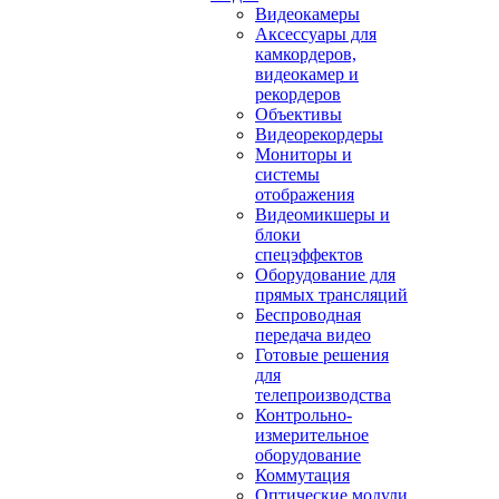
Видеокамеры
Аксессуары для
камкордеров,
видеокамер и
рекордеров
Объективы
Видеорекордеры
Мониторы и
системы
отображения
Видеомикшеры и
блоки
спецэффектов
Оборудование для
прямых трансляций
Беспроводная
передача видео
Готовые решения
для
телепроизводства
Контрольно-
измерительное
оборудование
Коммутация
Оптические модули