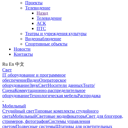
Проекты
Телевидение
Назад
Телевидение
АСК
ПТС
Театры и учреждения культуры
Видеонаблюдение
Спортивные объекты
Новости
Контакты
Ru
En
中文
Свет
IT оборудование и программное
обеспечение
Видео
Операторское
оборудование
Звук
Свет
Носители данных
Театр/
Сцена
Коммутационно-распределительное
оборудование
Технологическая мебель
Распродажа
-
Мобильный
Студийный свет
Типовые комплекты студийного
света
Мобильный
Световые модификаторы
Свет для блогеров,
стримеров, фотографов
Системы управления
светом
Подвесные системы
Штативы для осветительных