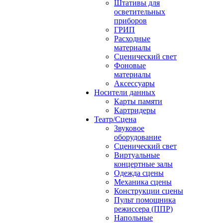
Штативы для
осветительных
приборов
ГРИП
Расходные
материалы
Сценический свет
Фоновые
материалы
Аксессуары
Носители данных
Карты памяти
Картридеры
Театр/Сцена
Звуковое
оборудование
Сценический свет
Виртуальные
концертные залы
Одежда сцены
Механика сцены
Конструкции сцены
Пульт помощника
режиссера (ППР)
Напольные