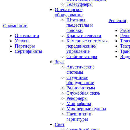
Телесуфлеры
Операторское
оборудование
Штативы,
Решения
пьедесталы и
О компании
головки
Разр
О компании
Краны и тележки
Реш
Услуги
Камерные системы -
Теле
Партнеры
передвижение/
Теат
Сертификаты
управление
Тран
Стабилизаторы
Виде
Звук
Акустические
системы
Студийное
оборудование
Радиосистемы
Служебная связь
Рекордеры
Микрофоны
Микшерные пульты
Наушники и
гарнитуры
Свет
Студийный свет