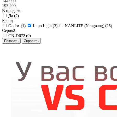
144 900
193 200
В продаже
Да (
2
)
Бренд
Godox (
1
)
Lupo Light (
2
)
NANLITE (Nanguang) (
25
)
Серия2
CN-D672 (
0
)
Сбросить