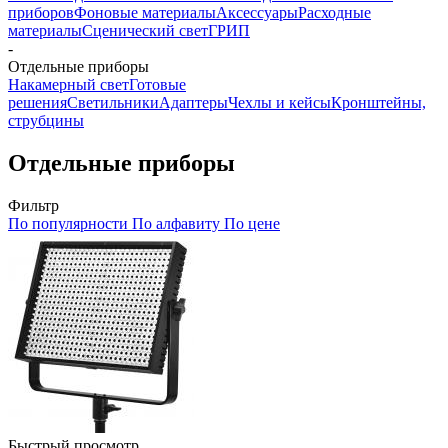
приборов
Фоновые материалы
Аксессуары
Расходные
материалы
Сценический свет
ГРИП
-
Отдельные приборы
Накамерный свет
Готовые
решения
Светильники
Адаптеры
Чехлы и кейсы
Кронштейны,
струбцины
Отдельные приборы
Фильтр
По популярности
По алфавиту
По цене
Быстрый просмотр