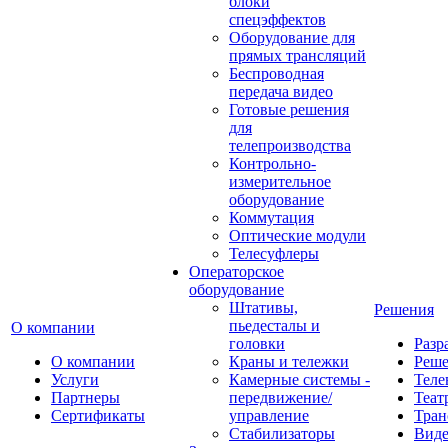
блоки
спецэффектов
Оборудование для
прямых трансляций
Беспроводная
передача видео
Готовые решения
для
телепроизводства
Контрольно-
измерительное
оборудование
Коммутация
Оптические модули
Телесуфлеры
Операторское
оборудование
Штативы,
Решения
пьедесталы и
О компании
головки
Разр
О компании
Краны и тележки
Реш
Услуги
Камерные системы -
Теле
Партнеры
передвижение/
Теат
Сертификаты
управление
Тран
Стабилизаторы
Виде