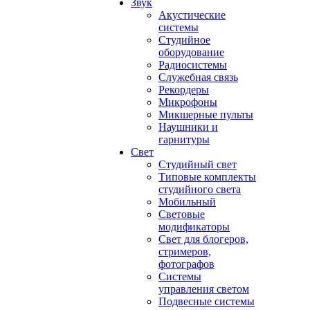
Звук
Акустические
системы
Студийное
оборудование
Радиосистемы
Служебная связь
Рекордеры
Микрофоны
Микшерные пульты
Наушники и
гарнитуры
Свет
Студийный свет
Типовые комплекты
студийного света
Мобильный
Световые
модификаторы
Свет для блогеров,
стримеров,
фотографов
Системы
управления светом
Подвесные системы