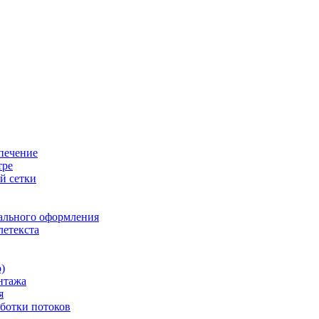
печение
тре
й сетки
ального оформления
летекста
)
нтажа
я
ботки потоков