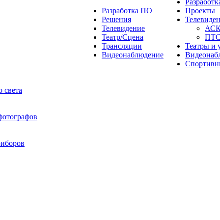
Разработ
Разработка ПО
Проекты
Решения
Телевиде
Телевидение
АС
Театр/Сцена
ПТ
Трансляции
Театры и 
Видеонаблюдение
Видеонаб
Спортивн
 света
 фотографов
риборов