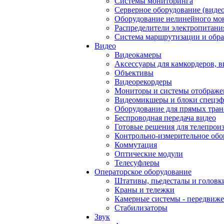
Системы мониторинга
Серверное оборудование (видео
Оборудование нелинейного мо
Распределители электропитани
Система маршрутизации и обра
Видео
Видеокамеры
Аксессуары для камкордеров, в
Объективы
Видеорекордеры
Мониторы и системы отображе
Видеомикшеры и блоки спецэф
Оборудование для прямых тра
Беспроводная передача видео
Готовые решения для телепрои
Контрольно-измерительное обо
Коммутация
Оптические модули
Телесуфлеры
Операторское оборудование
Штативы, пьедесталы и головк
Краны и тележки
Камерные системы - передвиже
Стабилизаторы
Звук