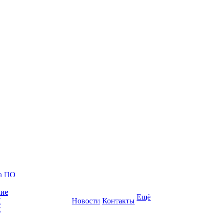
ка ПО
ние
Ещё
К
Новости
Контакты
С