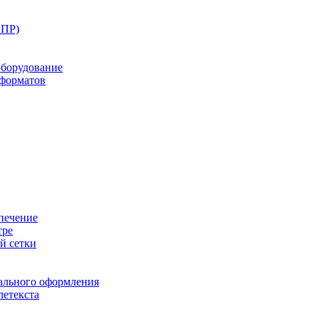
ППР)
оборудование
оформатов
печение
тре
й сетки
ального оформления
летекста