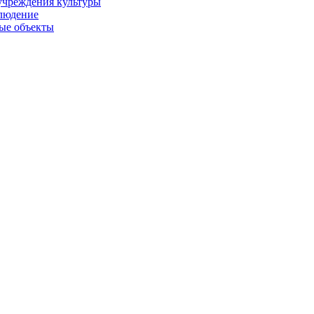
учреждения культуры
людение
ые объекты