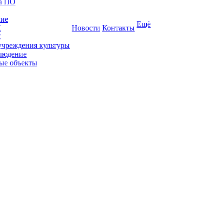
ка ПО
ние
Ещё
К
Новости
Контакты
С
учреждения культуры
людение
ые объекты