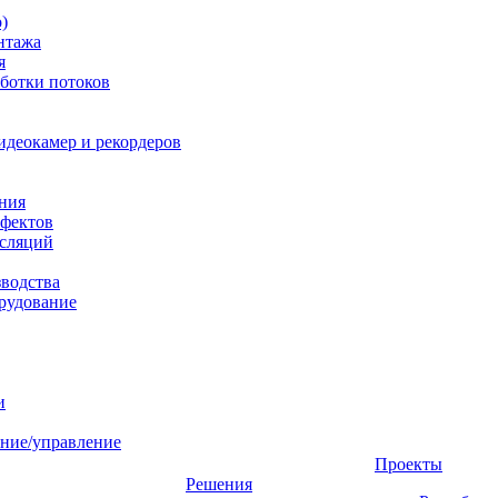
)
нтажа
я
ботки потоков
идеокамер и рекордеров
ния
фектов
нсляций
зводства
рудование
и
ние/управление
Проекты
Решения