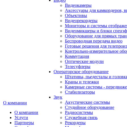
Видео
Видеокамеры
Аксессуары для камкордеров, в
Объективы
Видеорекордеры
Мониторы и системы отображе
Видеомикшеры и блоки спецэф
Оборудование для прямых тра
Беспроводная передача видео
Готовые решения для телепрои
Контрольно-измерительное обо
Коммутация
Оптические модули
Телесуфлеры
Операторское оборудование
Штативы, пьедесталы и головк
Краны и тележки
Камерные системы - передвиже
Стабилизаторы
Звук
Акустические системы
О компании
Студийное оборудование
О компании
Радиосистемы
Услуги
Служебная связь
Партнеры
Рекордеры