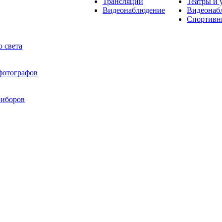
Трансляции
Театры и 
Видеонаблюдение
Видеонаб
Спортивн
 света
 фотографов
риборов