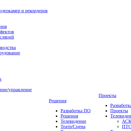
идеокамер и рекордеров
ния
фектов
нсляций
зводства
рудование
и
ние/управление
Проекты
Решения
Разработ
Разработка ПО
Проекты
Решения
Телевиде
Телевидение
АС
Театр/Сцена
ПТ