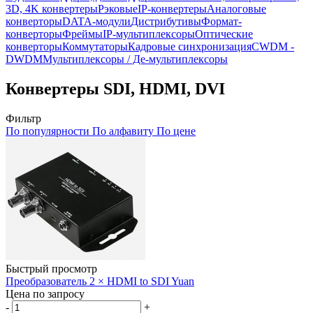
3D, 4K конвертеры
Рэковые
IP-конвертеры
Аналоговые
конверторы
DATA-модули
Дистрибутивы
Формат-
конверторы
Фреймы
IP-мультиплексоры
Оптические
конверторы
Коммутаторы
Кадровые синхронизация
CWDM -
DWDM
Мультиплексоры / Де-мультиплексоры
Конвертеры SDI, HDMI, DVI
Фильтр
По популярности
По алфавиту
По цене
Быстрый просмотр
Преобразователь 2 × HDMI to SDI Yuan
Цена по запросу
-
+