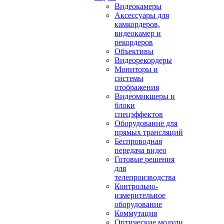
Видеокамеры
Аксессуары для
камкордеров,
видеокамер и
рекордеров
Объективы
Видеорекордеры
Мониторы и
системы
отображения
Видеомикшеры и
блоки
спецэффектов
Оборудование для
прямых трансляций
Беспроводная
передача видео
Готовые решения
для
телепроизводства
Контрольно-
измерительное
оборудование
Коммутация
Оптические модули