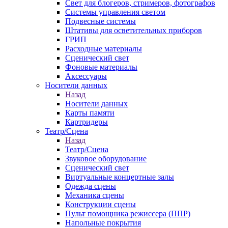
Свет для блогеров, стримеров, фотографов
Системы управления светом
Подвесные системы
Штативы для осветительных приборов
ГРИП
Расходные материалы
Сценический свет
Фоновые материалы
Аксессуары
Носители данных
Назад
Носители данных
Карты памяти
Картридеры
Театр/Сцена
Назад
Театр/Сцена
Звуковое оборудование
Сценический свет
Виртуальные концертные залы
Одежда сцены
Механика сцены
Конструкции сцены
Пульт помощника режиссера (ППР)
Напольные покрытия