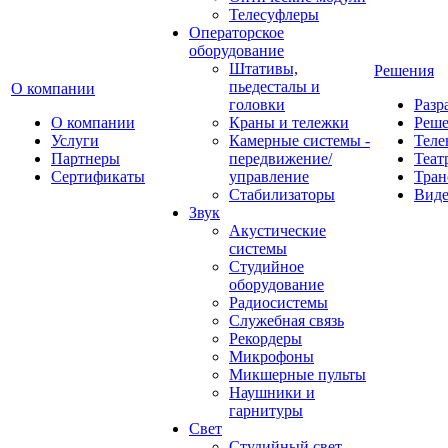
Телесуфлеры
Операторское
оборудование
Штативы,
Решения
пьедесталы и
О компании
головки
Разр
О компании
Краны и тележки
Реш
Услуги
Камерные системы -
Теле
Партнеры
передвижение/
Теат
Сертификаты
управление
Тран
Стабилизаторы
Виде
Звук
Акустические
системы
Студийное
оборудование
Радиосистемы
Служебная связь
Рекордеры
Микрофоны
Микшерные пульты
Наушники и
гарнитуры
Свет
Студийный свет