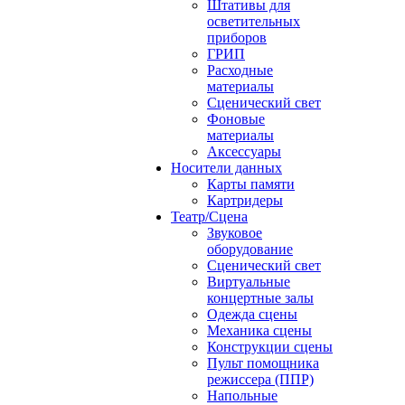
Штативы для
осветительных
приборов
ГРИП
Расходные
материалы
Сценический свет
Фоновые
материалы
Аксессуары
Носители данных
Карты памяти
Картридеры
Театр/Сцена
Звуковое
оборудование
Сценический свет
Виртуальные
концертные залы
Одежда сцены
Механика сцены
Конструкции сцены
Пульт помощника
режиссера (ППР)
Напольные