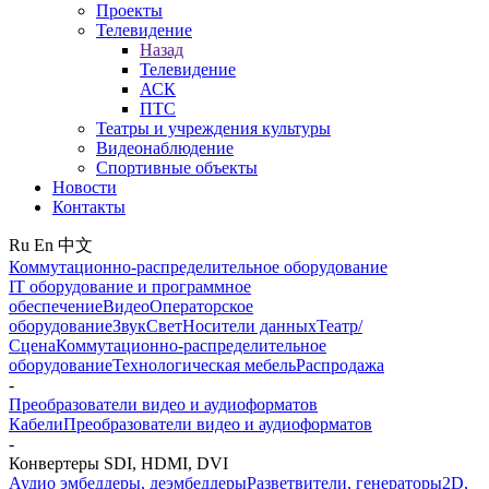
Проекты
Телевидение
Назад
Телевидение
АСК
ПТС
Театры и учреждения культуры
Видеонаблюдение
Спортивные объекты
Новости
Контакты
Ru
En
中文
Коммутационно-распределительное оборудование
IT оборудование и программное
обеспечение
Видео
Операторское
оборудование
Звук
Свет
Носители данных
Театр/
Сцена
Коммутационно-распределительное
оборудование
Технологическая мебель
Распродажа
-
Преобразователи видео и аудиоформатов
Кабели
Преобразователи видео и аудиоформатов
-
Конвертеры SDI, HDMI, DVI
Аудио эмбеддеры, деэмбеддеры
Разветвители, генераторы
2D,