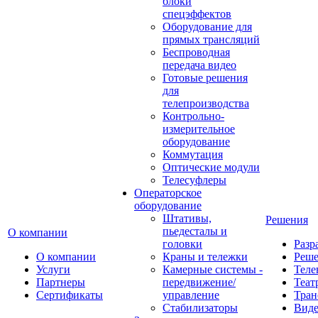
блоки
спецэффектов
Оборудование для
прямых трансляций
Беспроводная
передача видео
Готовые решения
для
телепроизводства
Контрольно-
измерительное
оборудование
Коммутация
Оптические модули
Телесуфлеры
Операторское
оборудование
Штативы,
Решения
пьедесталы и
О компании
головки
Разр
О компании
Краны и тележки
Реш
Услуги
Камерные системы -
Теле
Партнеры
передвижение/
Теат
Сертификаты
управление
Тран
Стабилизаторы
Виде