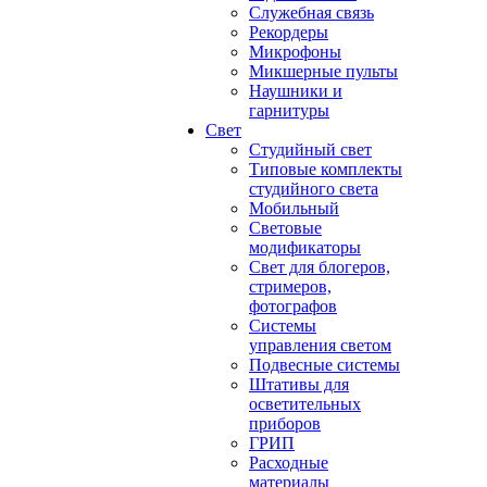
Служебная связь
Рекордеры
Микрофоны
Микшерные пульты
Наушники и
гарнитуры
Свет
Студийный свет
Типовые комплекты
студийного света
Мобильный
Световые
модификаторы
Свет для блогеров,
стримеров,
фотографов
Системы
управления светом
Подвесные системы
Штативы для
осветительных
приборов
ГРИП
Расходные
материалы