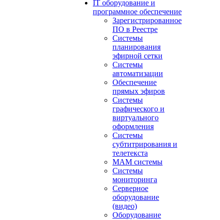
IT оборудование и
программное обеспечение
Зарегистрированное
ПО в Реестре
Системы
планирования
эфирной сетки
Системы
автоматизации
Обеспечение
прямых эфиров
Системы
графического и
виртуального
оформления
Системы
субтитрирования и
телетекста
MAM системы
Системы
мониторинга
Серверное
оборудование
(видео)
Оборудование