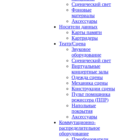
Сценический свет
Фоновые
материалы
Аксессуары
Носители данных
Карты памяти
Картридеры
Театр/Сцена
Звуковое
оборудование
Сценический свет
Виртуальные
концертные залы
Одежда сцены
Механика сцены
Конструкции сцены
Пульт помощника
режиссера (ППР)
Напольные
покрытия
Аксессуары
Коммутационно-
распределительное
оборудование
Преобразователи