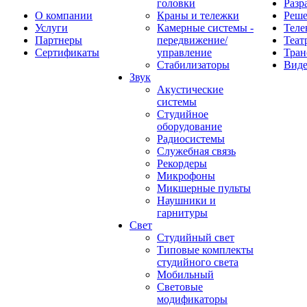
головки
Разр
О компании
Краны и тележки
Реш
Услуги
Камерные системы -
Теле
Партнеры
передвижение/
Теат
Сертификаты
управление
Тран
Стабилизаторы
Виде
Звук
Акустические
системы
Студийное
оборудование
Радиосистемы
Служебная связь
Рекордеры
Микрофоны
Микшерные пульты
Наушники и
гарнитуры
Свет
Студийный свет
Типовые комплекты
студийного света
Мобильный
Световые
модификаторы