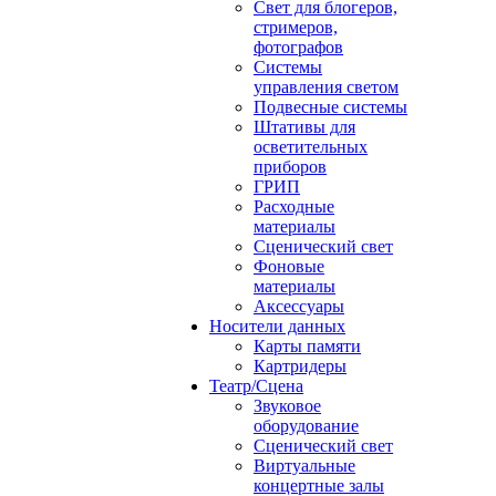
Свет для блогеров,
стримеров,
фотографов
Системы
управления светом
Подвесные системы
Штативы для
осветительных
приборов
ГРИП
Расходные
материалы
Сценический свет
Фоновые
материалы
Аксессуары
Носители данных
Карты памяти
Картридеры
Театр/Сцена
Звуковое
оборудование
Сценический свет
Виртуальные
концертные залы