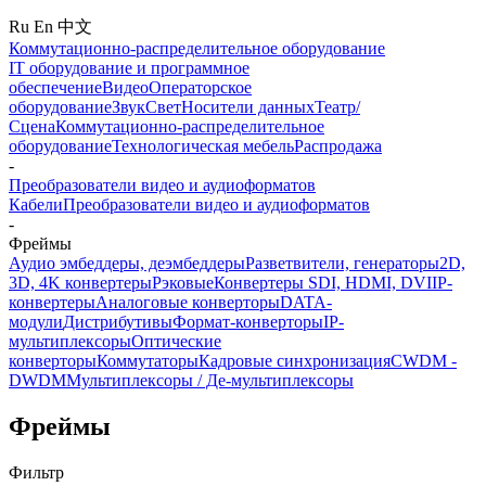
Ru
En
中文
Коммутационно-распределительное оборудование
IT оборудование и программное
обеспечение
Видео
Операторское
оборудование
Звук
Свет
Носители данных
Театр/
Сцена
Коммутационно-распределительное
оборудование
Технологическая мебель
Распродажа
-
Преобразователи видео и аудиоформатов
Кабели
Преобразователи видео и аудиоформатов
-
Фреймы
Аудио эмбеддеры, деэмбеддеры
Разветвители, генераторы
2D,
3D, 4K конвертеры
Рэковые
Конвертеры SDI, HDMI, DVI
IP-
конвертеры
Аналоговые конверторы
DATA-
модули
Дистрибутивы
Формат-конверторы
IP-
мультиплексоры
Оптические
конверторы
Коммутаторы
Кадровые синхронизация
CWDM -
DWDM
Мультиплексоры / Де-мультиплексоры
Фреймы
Фильтр