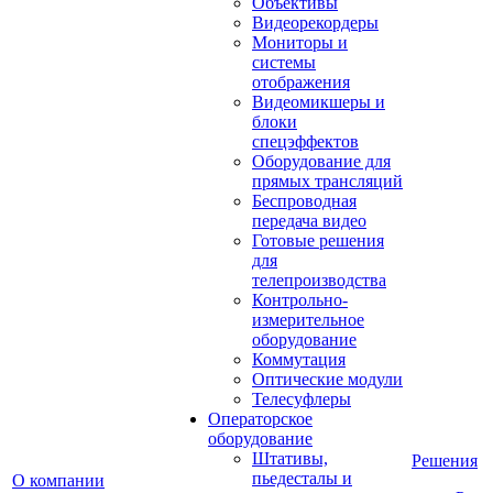
Объективы
Видеорекордеры
Мониторы и
системы
отображения
Видеомикшеры и
блоки
спецэффектов
Оборудование для
прямых трансляций
Беспроводная
передача видео
Готовые решения
для
телепроизводства
Контрольно-
измерительное
оборудование
Коммутация
Оптические модули
Телесуфлеры
Операторское
оборудование
Штативы,
Решения
пьедесталы и
О компании