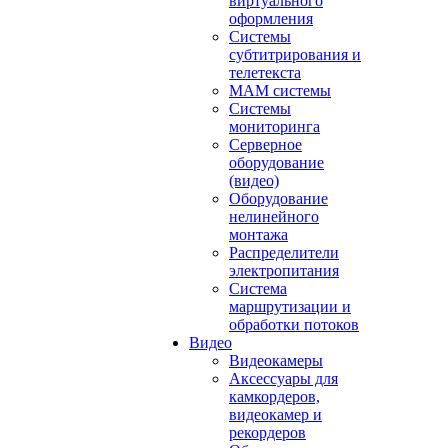
виртуального
оформления
Системы
субтитрирования и
телетекста
MAM системы
Системы
мониторинга
Серверное
оборудование
(видео)
Оборудование
нелинейного
монтажа
Распределители
электропитания
Система
маршрутизации и
обработки потоков
Видео
Видеокамеры
Аксессуары для
камкордеров,
видеокамер и
рекордеров