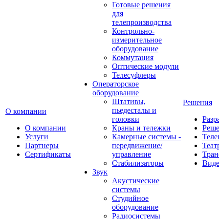
Готовые решения
для
телепроизводства
Контрольно-
измерительное
оборудование
Коммутация
Оптические модули
Телесуфлеры
Операторское
оборудование
Штативы,
Решения
пьедесталы и
О компании
головки
Разр
О компании
Краны и тележки
Реш
Услуги
Камерные системы -
Теле
Партнеры
передвижение/
Теат
Сертификаты
управление
Тран
Стабилизаторы
Виде
Звук
Акустические
системы
Студийное
оборудование
Радиосистемы