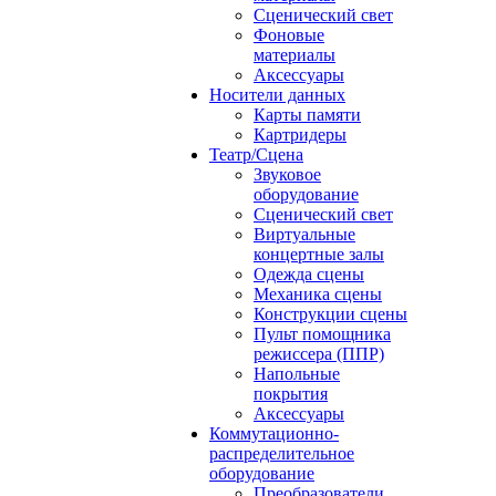
Сценический свет
Фоновые
материалы
Аксессуары
Носители данных
Карты памяти
Картридеры
Театр/Сцена
Звуковое
оборудование
Сценический свет
Виртуальные
концертные залы
Одежда сцены
Механика сцены
Конструкции сцены
Пульт помощника
режиссера (ППР)
Напольные
покрытия
Аксессуары
Коммутационно-
распределительное
оборудование
Преобразователи