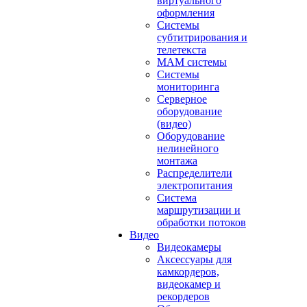
виртуального
оформления
Системы
субтитрирования и
телетекста
MAM системы
Системы
мониторинга
Серверное
оборудование
(видео)
Оборудование
нелинейного
монтажа
Распределители
электропитания
Система
маршрутизации и
обработки потоков
Видео
Видеокамеры
Аксессуары для
камкордеров,
видеокамер и
рекордеров