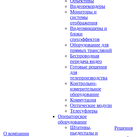
Объективы
Видеорекордеры
Мониторы и
системы
отображения
Видеомикшеры и
блоки
спецэффектов
Оборудование для
прямых трансляций
Беспроводная
передача видео
Готовые решения
для
телепроизводства
Контрольно-
измерительное
оборудование
Коммутация
Оптические модули
Телесуфлеры
Операторское
оборудование
Штативы,
Решения
пьедесталы и
О компании