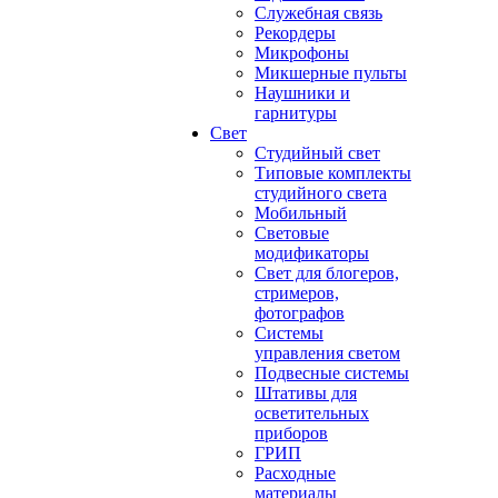
Служебная связь
Рекордеры
Микрофоны
Микшерные пульты
Наушники и
гарнитуры
Свет
Студийный свет
Типовые комплекты
студийного света
Мобильный
Световые
модификаторы
Свет для блогеров,
стримеров,
фотографов
Системы
управления светом
Подвесные системы
Штативы для
осветительных
приборов
ГРИП
Расходные
материалы