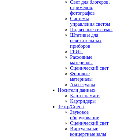
Свет для блогеров,
стримеров,
фотографов
Системы
управления светом
Подвесные системы
Штативы для
осветительных
приборов
ГРИП
Расходные
материалы
Сценический свет
Фоновые
материалы
Аксессуары
Носители данных
Карты памяти
Картридеры
Театр/Сцена
Звуковое
оборудование
Сценический свет
Виртуальные
концертные залы