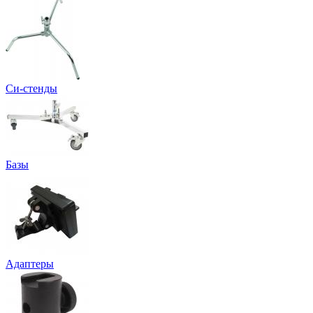
Си-стенды
Базы
Адаптеры