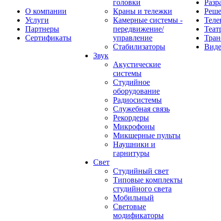
головки
Разр
О компании
Краны и тележки
Реш
Услуги
Камерные системы -
Теле
Партнеры
передвижение/
Теат
Сертификаты
управление
Тран
Стабилизаторы
Виде
Звук
Акустические
системы
Студийное
оборудование
Радиосистемы
Служебная связь
Рекордеры
Микрофоны
Микшерные пульты
Наушники и
гарнитуры
Свет
Студийный свет
Типовые комплекты
студийного света
Мобильный
Световые
модификаторы