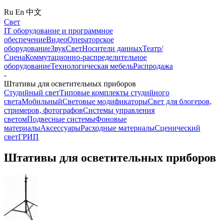
Ru
En
中文
Свет
IT оборудование и программное
обеспечение
Видео
Операторское
оборудование
Звук
Свет
Носители данных
Театр/
Сцена
Коммутационно-распределительное
оборудование
Технологическая мебель
Распродажа
-
Штативы для осветительных приборов
Студийный свет
Типовые комплекты студийного
света
Мобильный
Световые модификаторы
Свет для блогеров,
стримеров, фотографов
Системы управления
светом
Подвесные системы
Фоновые
материалы
Аксессуары
Расходные материалы
Сценический
свет
ГРИП
Штативы для осветительных приборов