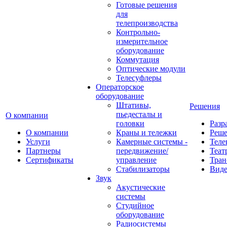
Готовые решения
для
телепроизводства
Контрольно-
измерительное
оборудование
Коммутация
Оптические модули
Телесуфлеры
Операторское
оборудование
Штативы,
Решения
пьедесталы и
О компании
головки
Разр
О компании
Краны и тележки
Реш
Услуги
Камерные системы -
Теле
Партнеры
передвижение/
Теат
Сертификаты
управление
Тран
Стабилизаторы
Виде
Звук
Акустические
системы
Студийное
оборудование
Радиосистемы