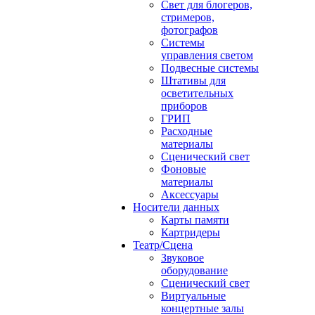
Свет для блогеров,
стримеров,
фотографов
Системы
управления светом
Подвесные системы
Штативы для
осветительных
приборов
ГРИП
Расходные
материалы
Сценический свет
Фоновые
материалы
Аксессуары
Носители данных
Карты памяти
Картридеры
Театр/Сцена
Звуковое
оборудование
Сценический свет
Виртуальные
концертные залы