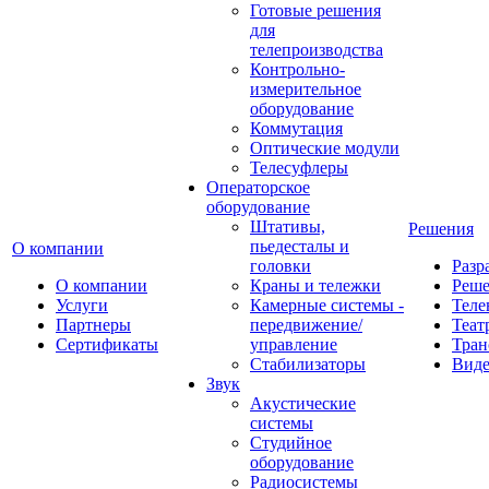
Готовые решения
для
телепроизводства
Контрольно-
измерительное
оборудование
Коммутация
Оптические модули
Телесуфлеры
Операторское
оборудование
Штативы,
Решения
пьедесталы и
О компании
головки
Разр
О компании
Краны и тележки
Реш
Услуги
Камерные системы -
Теле
Партнеры
передвижение/
Теат
Сертификаты
управление
Тран
Стабилизаторы
Виде
Звук
Акустические
системы
Студийное
оборудование
Радиосистемы