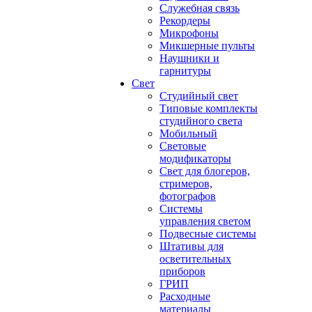
Служебная связь
Рекордеры
Микрофоны
Микшерные пульты
Наушники и
гарнитуры
Свет
Студийный свет
Типовые комплекты
студийного света
Мобильный
Световые
модификаторы
Свет для блогеров,
стримеров,
фотографов
Системы
управления светом
Подвесные системы
Штативы для
осветительных
приборов
ГРИП
Расходные
материалы