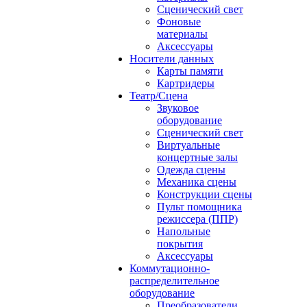
Сценический свет
Фоновые
материалы
Аксессуары
Носители данных
Карты памяти
Картридеры
Театр/Сцена
Звуковое
оборудование
Сценический свет
Виртуальные
концертные залы
Одежда сцены
Механика сцены
Конструкции сцены
Пульт помощника
режиссера (ППР)
Напольные
покрытия
Аксессуары
Коммутационно-
распределительное
оборудование
Преобразователи