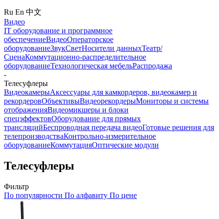
Ru
En
中文
Видео
IT оборудование и программное
обеспечение
Видео
Операторское
оборудование
Звук
Свет
Носители данных
Театр/
Сцена
Коммутационно-распределительное
оборудование
Технологическая мебель
Распродажа
-
Телесуфлеры
Видеокамеры
Аксессуары для камкордеров, видеокамер и
рекордеров
Объективы
Видеорекордеры
Мониторы и системы
отображения
Видеомикшеры и блоки
спецэффектов
Оборудование для прямых
трансляций
Беспроводная передача видео
Готовые решения для
телепроизводства
Контрольно-измерительное
оборудование
Коммутация
Оптические модули
Телесуфлеры
Фильтр
По популярности
По алфавиту
По цене