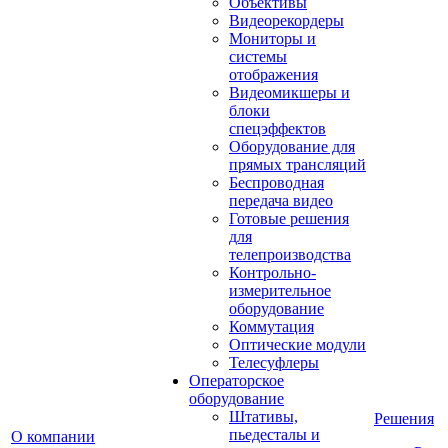
Объективы
Видеорекордеры
Мониторы и
системы
отображения
Видеомикшеры и
блоки
спецэффектов
Оборудование для
прямых трансляций
Беспроводная
передача видео
Готовые решения
для
телепроизводства
Контрольно-
измерительное
оборудование
Коммутация
Оптические модули
Телесуфлеры
Операторское
оборудование
Штативы,
Решения
пьедесталы и
О компании