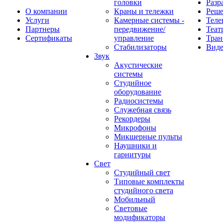
головки
Разр
О компании
Краны и тележки
Реш
Услуги
Камерные системы -
Теле
Партнеры
передвижение/
Теат
Сертификаты
управление
Тран
Стабилизаторы
Виде
Звук
Акустические
системы
Студийное
оборудование
Радиосистемы
Служебная связь
Рекордеры
Микрофоны
Микшерные пульты
Наушники и
гарнитуры
Свет
Студийный свет
Типовые комплекты
студийного света
Мобильный
Световые
модификаторы