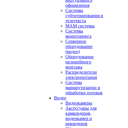
виртуального
оформления
Системы
субтитрирования и
телетекста
MAM системы
Системы
мониторинга
Серверное
оборудование
(видео)
Оборудование
нелинейного
монтажа
Распределители
электропитания
Система
маршрутизации и
обработки потоков
Видео
Видеокамеры
Аксессуары для
камкордеров,
видеокамер и
рекордеров