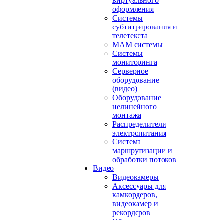
виртуального
оформления
Системы
субтитрирования и
телетекста
MAM системы
Системы
мониторинга
Серверное
оборудование
(видео)
Оборудование
нелинейного
монтажа
Распределители
электропитания
Система
маршрутизации и
обработки потоков
Видео
Видеокамеры
Аксессуары для
камкордеров,
видеокамер и
рекордеров