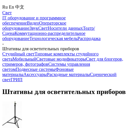
Ru
En
中文
Свет
IT оборудование и программное
обеспечение
Видео
Операторское
оборудование
Звук
Свет
Носители данных
Театр/
Сцена
Коммутационно-распределительное
оборудование
Технологическая мебель
Распродажа
-
Штативы для осветительных приборов
Студийный свет
Типовые комплекты студийного
света
Мобильный
Световые модификаторы
Свет для блогеров,
стримеров, фотографов
Системы управления
светом
Подвесные системы
Фоновые
материалы
Аксессуары
Расходные материалы
Сценический
свет
ГРИП
Штативы для осветительных приборов