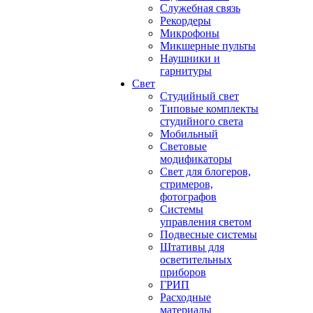
Служебная связь
Рекордеры
Микрофоны
Микшерные пульты
Наушники и
гарнитуры
Свет
Студийный свет
Типовые комплекты
студийного света
Мобильный
Световые
модификаторы
Свет для блогеров,
стримеров,
фотографов
Системы
управления светом
Подвесные системы
Штативы для
осветительных
приборов
ГРИП
Расходные
материалы