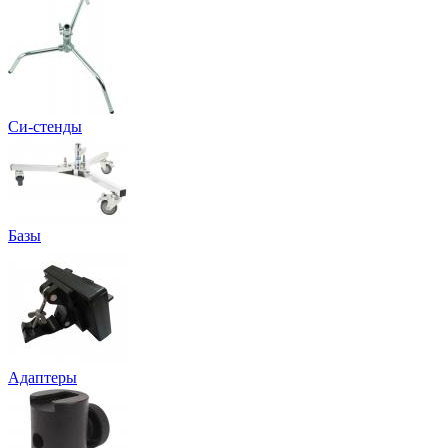
Си-стенды
Базы
Адаптеры