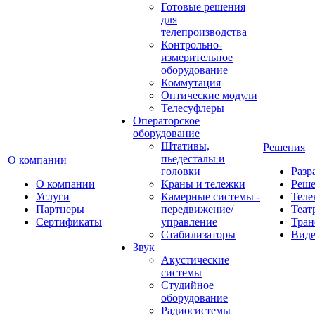
Готовые решения
для
телепроизводства
Контрольно-
измерительное
оборудование
Коммутация
Оптические модули
Телесуфлеры
Операторское
оборудование
Штативы,
Решения
пьедесталы и
О компании
головки
Разр
О компании
Краны и тележки
Реш
Услуги
Камерные системы -
Теле
Партнеры
передвижение/
Теат
Сертификаты
управление
Тран
Стабилизаторы
Виде
Звук
Акустические
системы
Студийное
оборудование
Радиосистемы