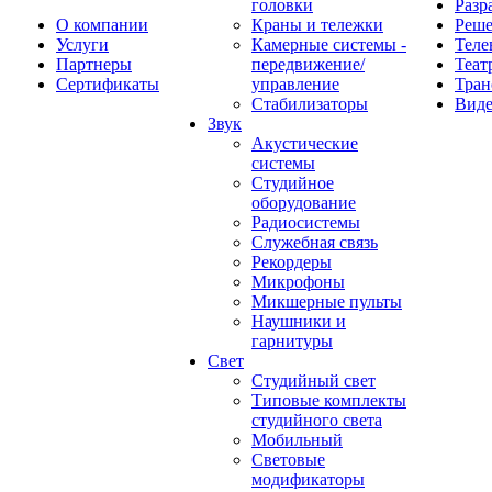
головки
Разр
О компании
Краны и тележки
Реш
Услуги
Камерные системы -
Теле
Партнеры
передвижение/
Теат
Сертификаты
управление
Тран
Стабилизаторы
Виде
Звук
Акустические
системы
Студийное
оборудование
Радиосистемы
Служебная связь
Рекордеры
Микрофоны
Микшерные пульты
Наушники и
гарнитуры
Свет
Студийный свет
Типовые комплекты
студийного света
Мобильный
Световые
модификаторы