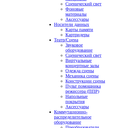
Сценический свет
Фоновые
материалы
Аксессуары
Носители данных
Карты памяти
Картридеры
Театр/Сцена
Звуковое
оборудование
Сценический свет
Виртуальные
концертные залы
Одежда сцены
Механика сцены
Конструкции сцены
Пульт помощника
режиссера (ППР)
Напольные
покрытия
Аксессуары
Коммутационно-
распределительное
оборудование
Преобразователи