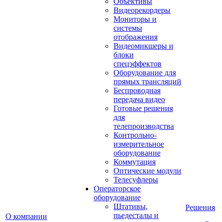
Объективы
Видеорекордеры
Мониторы и
системы
отображения
Видеомикшеры и
блоки
спецэффектов
Оборудование для
прямых трансляций
Беспроводная
передача видео
Готовые решения
для
телепроизводства
Контрольно-
измерительное
оборудование
Коммутация
Оптические модули
Телесуфлеры
Операторское
оборудование
Штативы,
Решения
пьедесталы и
О компании