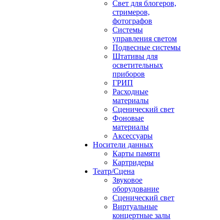
Свет для блогеров,
стримеров,
фотографов
Системы
управления светом
Подвесные системы
Штативы для
осветительных
приборов
ГРИП
Расходные
материалы
Сценический свет
Фоновые
материалы
Аксессуары
Носители данных
Карты памяти
Картридеры
Театр/Сцена
Звуковое
оборудование
Сценический свет
Виртуальные
концертные залы