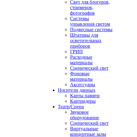
Свет для блогеров,
стримеров,
фотографов
Системы
управления светом
Подвесные системы
Штативы для
осветительных
приборов
ГРИП
Расходные
материалы
Сценический свет
Фоновые
материалы
Аксессуары
Носители данных
Карты памяти
Картридеры
Театр/Сцена
Звуковое
оборудование
Сценический свет
Виртуальные
концертные залы