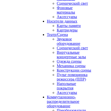
Сценический свет
Фоновые
материалы
Аксессуары
Носители данных
Карты памяти
Картридеры
Театр/Сцена
Звуковое
оборудование
Сценический свет
Виртуальные
концертные залы
Одежда сцены
Механика сцены
Конструкции сцены
Пульт помощника
режиссера (ППР)
Напольные
покрытия
Аксессуары
Коммутационно-
распределительное
оборудование
Преобразователи