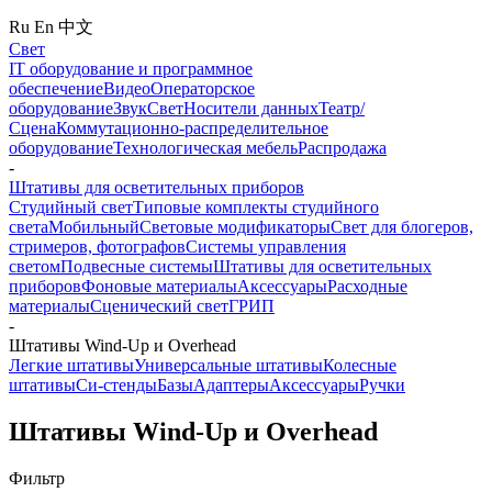
Ru
En
中文
Свет
IT оборудование и программное
обеспечение
Видео
Операторское
оборудование
Звук
Свет
Носители данных
Театр/
Сцена
Коммутационно-распределительное
оборудование
Технологическая мебель
Распродажа
-
Штативы для осветительных приборов
Студийный свет
Типовые комплекты студийного
света
Мобильный
Световые модификаторы
Свет для блогеров,
стримеров, фотографов
Системы управления
светом
Подвесные системы
Штативы для осветительных
приборов
Фоновые материалы
Аксессуары
Расходные
материалы
Сценический свет
ГРИП
-
Штативы Wind-Up и Overhead
Легкие штативы
Универсальные штативы
Колесные
штативы
Си-стенды
Базы
Адаптеры
Аксессуары
Ручки
Штативы Wind-Up и Overhead
Фильтр