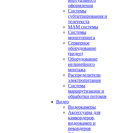
виртуального
оформления
Системы
субтитрирования и
телетекста
MAM системы
Системы
мониторинга
Серверное
оборудование
(видео)
Оборудование
нелинейного
монтажа
Распределители
электропитания
Система
маршрутизации и
обработки потоков
Видео
Видеокамеры
Аксессуары для
камкордеров,
видеокамер и
рекордеров