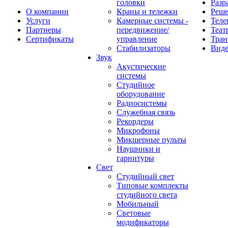
головки
Разр
О компании
Краны и тележки
Реш
Услуги
Камерные системы -
Теле
Партнеры
передвижение/
Теат
Сертификаты
управление
Тран
Стабилизаторы
Виде
Звук
Акустические
системы
Студийное
оборудование
Радиосистемы
Служебная связь
Рекордеры
Микрофоны
Микшерные пульты
Наушники и
гарнитуры
Свет
Студийный свет
Типовые комплекты
студийного света
Мобильный
Световые
модификаторы