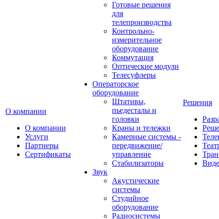
Готовые решения
для
телепроизводства
Контрольно-
измерительное
оборудование
Коммутация
Оптические модули
Телесуфлеры
Операторское
оборудование
Штативы,
Решения
пьедесталы и
О компании
головки
Разр
О компании
Краны и тележки
Реш
Услуги
Камерные системы -
Теле
Партнеры
передвижение/
Теат
Сертификаты
управление
Тран
Стабилизаторы
Виде
Звук
Акустические
системы
Студийное
оборудование
Радиосистемы