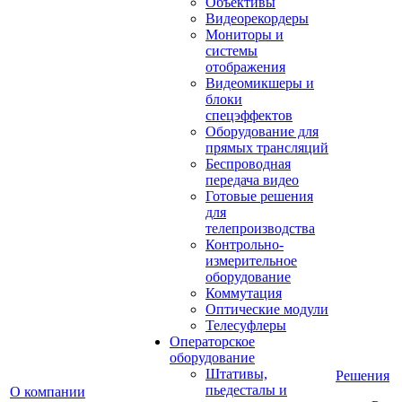
Объективы
Видеорекордеры
Мониторы и
системы
отображения
Видеомикшеры и
блоки
спецэффектов
Оборудование для
прямых трансляций
Беспроводная
передача видео
Готовые решения
для
телепроизводства
Контрольно-
измерительное
оборудование
Коммутация
Оптические модули
Телесуфлеры
Операторское
оборудование
Штативы,
Решения
пьедесталы и
О компании