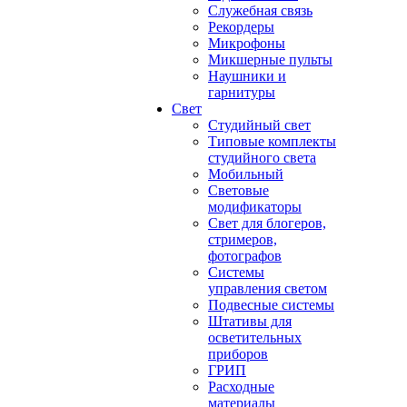
Служебная связь
Рекордеры
Микрофоны
Микшерные пульты
Наушники и
гарнитуры
Свет
Студийный свет
Типовые комплекты
студийного света
Мобильный
Световые
модификаторы
Свет для блогеров,
стримеров,
фотографов
Системы
управления светом
Подвесные системы
Штативы для
осветительных
приборов
ГРИП
Расходные
материалы