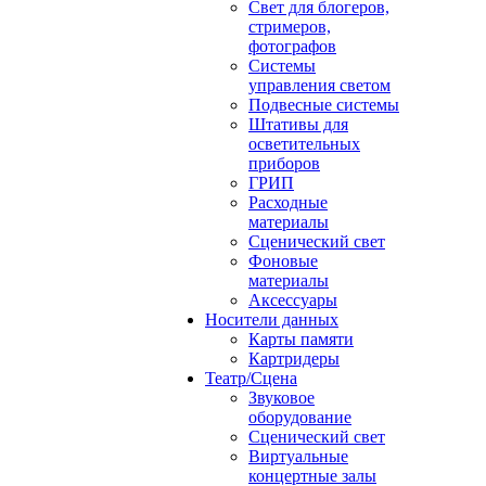
Свет для блогеров,
стримеров,
фотографов
Системы
управления светом
Подвесные системы
Штативы для
осветительных
приборов
ГРИП
Расходные
материалы
Сценический свет
Фоновые
материалы
Аксессуары
Носители данных
Карты памяти
Картридеры
Театр/Сцена
Звуковое
оборудование
Сценический свет
Виртуальные
концертные залы