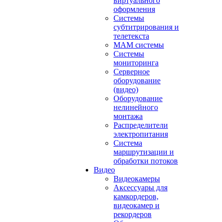
виртуального
оформления
Системы
субтитрирования и
телетекста
MAM системы
Системы
мониторинга
Серверное
оборудование
(видео)
Оборудование
нелинейного
монтажа
Распределители
электропитания
Система
маршрутизации и
обработки потоков
Видео
Видеокамеры
Аксессуары для
камкордеров,
видеокамер и
рекордеров