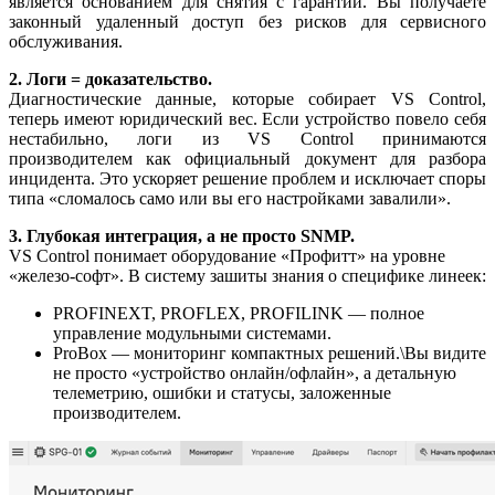
является основанием для снятия с гарантии. Вы получаете
законный удаленный доступ без рисков для сервисного
обслуживания.
2. Логи = доказательство.
Диагностические данные, которые собирает VS Control,
теперь имеют юридический вес. Если устройство повело себя
нестабильно, логи из VS Control принимаются
производителем как официальный документ для разбора
инцидента. Это ускоряет решение проблем и исключает споры
типа «сломалось само или вы его настройками завалили».
3. Глубокая интеграция, а не просто SNMP.
VS Control понимает оборудование «Профитт» на уровне
«железо-софт». В систему зашиты знания о специфике линеек:
PROFINEXT, PROFLEX, PROFILINK — полное
управление модульными системами.
ProBox — мониторинг компактных решений.\Вы видите
не просто «устройство онлайн/офлайн», а детальную
телеметрию, ошибки и статусы, заложенные
производителем.