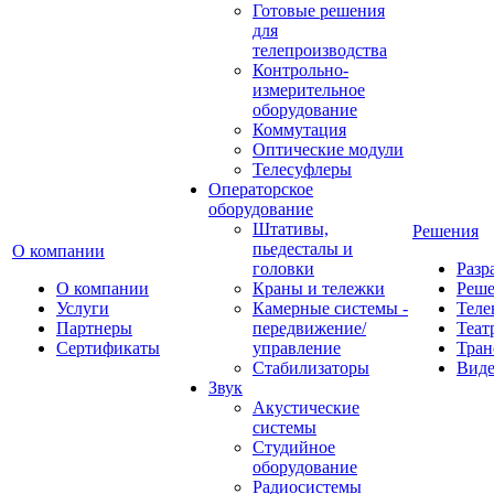
Готовые решения
для
телепроизводства
Контрольно-
измерительное
оборудование
Коммутация
Оптические модули
Телесуфлеры
Операторское
оборудование
Штативы,
Решения
пьедесталы и
О компании
головки
Разр
О компании
Краны и тележки
Реш
Услуги
Камерные системы -
Теле
Партнеры
передвижение/
Теат
Сертификаты
управление
Тран
Стабилизаторы
Виде
Звук
Акустические
системы
Студийное
оборудование
Радиосистемы