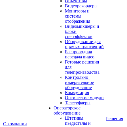
Объективы
Видеорекордеры
Мониторы и
системы
отображения
Видеомикшеры и
блоки
спецэффектов
Оборудование для
прямых трансляций
Беспроводная
передача видео
Готовые решения
для
телепроизводства
Контрольно-
измерительное
оборудование
Коммутация
Оптические модули
Телесуфлеры
Операторское
оборудование
Штативы,
Решения
пьедесталы и
О компании