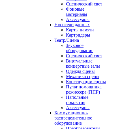
Сценический свет
Фоновые
материалы
Аксессуары
Носители данных
Карты памяти
Картридеры
Театр/Сцена
Звуковое
оборудование
Сценический свет
Виртуальные
концертные залы
Одежда сцены
Механика сцены
Конструкции сцены
Пульт помощника
режиссера (ППР)
Напольные
покрытия
Аксессуары
Коммутационно-
распределительное
оборудование
Преобразователи