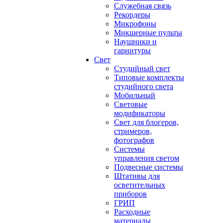
Служебная связь
Рекордеры
Микрофоны
Микшерные пульты
Наушники и
гарнитуры
Свет
Студийный свет
Типовые комплекты
студийного света
Мобильный
Световые
модификаторы
Свет для блогеров,
стримеров,
фотографов
Системы
управления светом
Подвесные системы
Штативы для
осветительных
приборов
ГРИП
Расходные
материалы