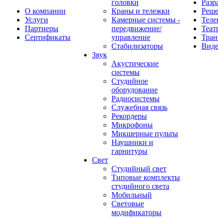
головки
Разр
О компании
Краны и тележки
Реш
Услуги
Камерные системы -
Теле
Партнеры
передвижение/
Теат
Сертификаты
управление
Тран
Стабилизаторы
Виде
Звук
Акустические
системы
Студийное
оборудование
Радиосистемы
Служебная связь
Рекордеры
Микрофоны
Микшерные пульты
Наушники и
гарнитуры
Свет
Студийный свет
Типовые комплекты
студийного света
Мобильный
Световые
модификаторы