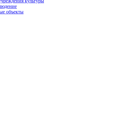
учреждения культуры
людение
ые объекты