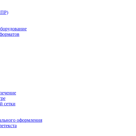
ППР)
оборудование
оформатов
печение
тре
й сетки
ального оформления
летекста