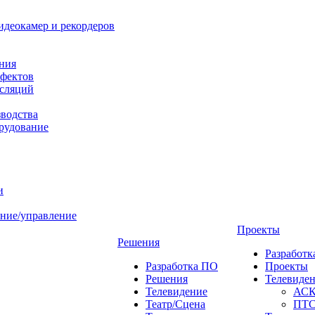
идеокамер и рекордеров
ния
фектов
нсляций
зводства
рудование
и
ние/управление
Проекты
Решения
Разработ
Разработка ПО
Проекты
Решения
Телевиде
Телевидение
АС
Театр/Сцена
ПТ