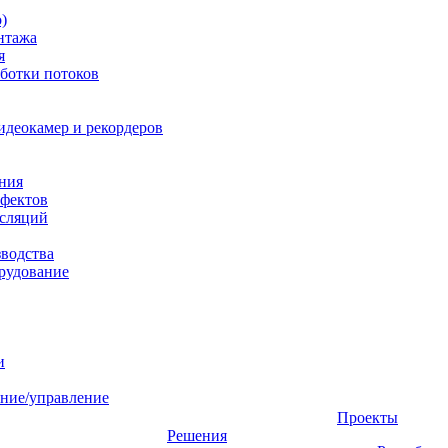
)
нтажа
я
ботки потоков
идеокамер и рекордеров
ния
фектов
нсляций
зводства
рудование
и
ние/управление
Проекты
Решения