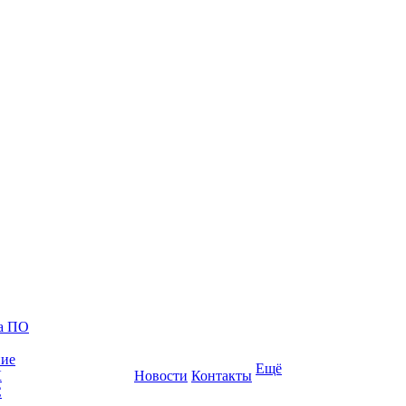
ка ПО
ние
Ещё
К
Новости
Контакты
С