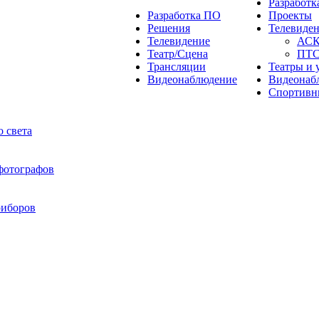
Разработ
Разработка ПО
Проекты
Решения
Телевиде
Телевидение
АС
Театр/Сцена
ПТ
Трансляции
Театры и 
Видеонаблюдение
Видеонаб
Спортивн
 света
 фотографов
риборов