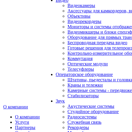
Видео
Видеокамеры
Аксессуары для камкордеров, в
Объективы
Видеорекордеры
Мониторы и системы отображе
Видеомикшеры и блоки спецэф
Оборудование для прямых тра
Беспроводная передача видео
Готовые решения для телепрои
Контрольно-измерительное обо
Коммутация
Оптические модули
Телесуфлеры
Операторское оборудование
Штативы, пьедесталы и головк
Краны и тележки
Камерные системы - передвиже
Стабилизаторы
Звук
Акустические системы
О компании
Студийное оборудование
О компании
Радиосистемы
Услуги
Служебная связь
Партнеры
Рекордеры