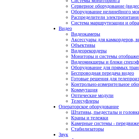
Системы мониторинга
Серверное оборудование (видео
Оборудование нелинейного мо
Распределители электропитани
Система маршрутизации и обра
Видео
Видеокамеры
Аксессуары для камкордеров, в
Объективы
Видеорекордеры
Мониторы и системы отображе
Видеомикшеры и блоки спецэф
Оборудование для прямых тра
Беспроводная передача видео
Готовые решения для телепрои
Контрольно-измерительное обо
Коммутация
Оптические модули
Телесуфлеры
Операторское оборудование
Штативы, пьедесталы и головк
Краны и тележки
Камерные системы - передвиже
Стабилизаторы
Звук