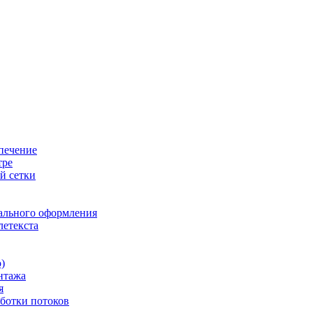
печение
тре
й сетки
ального оформления
летекста
)
нтажа
я
ботки потоков