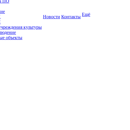
ка ПО
ние
Ещё
К
Новости
Контакты
С
учреждения культуры
людение
ые объекты