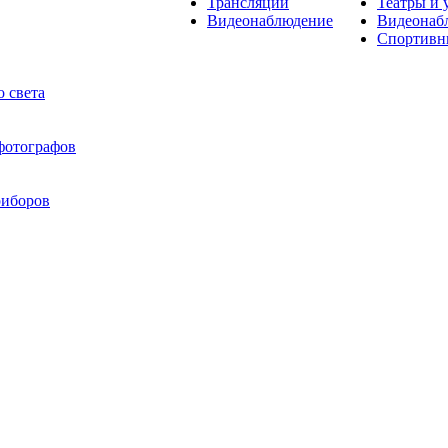
Трансляции
Театры и 
Видеонаблюдение
Видеонаб
Спортивн
 света
 фотографов
риборов