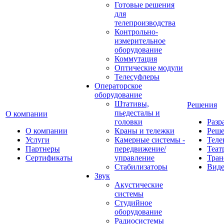
Готовые решения
для
телепроизводства
Контрольно-
измерительное
оборудование
Коммутация
Оптические модули
Телесуфлеры
Операторское
оборудование
Штативы,
Решения
пьедесталы и
О компании
головки
Разр
О компании
Краны и тележки
Реш
Услуги
Камерные системы -
Теле
Партнеры
передвижение/
Теат
Сертификаты
управление
Тран
Стабилизаторы
Виде
Звук
Акустические
системы
Студийное
оборудование
Радиосистемы