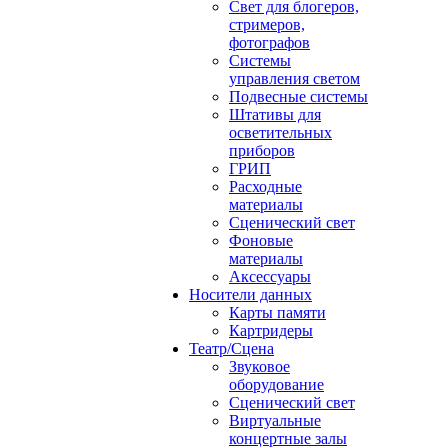
Свет для блогеров,
стримеров,
фотографов
Системы
управления светом
Подвесные системы
Штативы для
осветительных
приборов
ГРИП
Расходные
материалы
Сценический свет
Фоновые
материалы
Аксессуары
Носители данных
Карты памяти
Картридеры
Театр/Сцена
Звуковое
оборудование
Сценический свет
Виртуальные
концертные залы