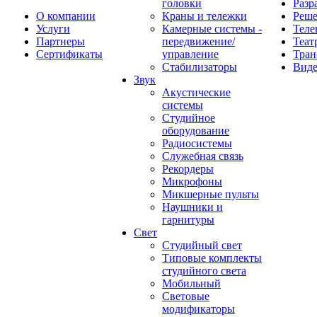
головки
Разр
О компании
Краны и тележки
Реш
Услуги
Камерные системы -
Теле
Партнеры
передвижение/
Теат
Сертификаты
управление
Тран
Стабилизаторы
Виде
Звук
Акустические
системы
Студийное
оборудование
Радиосистемы
Служебная связь
Рекордеры
Микрофоны
Микшерные пульты
Наушники и
гарнитуры
Свет
Студийный свет
Типовые комплекты
студийного света
Мобильный
Световые
модификаторы