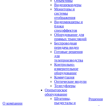
Объективы
Видеорекордеры
Мониторы и
системы
отображения
Видеомикшеры и
блоки
спецэффектов
Оборудование для
прямых трансляций
Беспроводная
передача видео
Готовые решения
для
телепроизводства
Контрольно-
измерительное
оборудование
Коммутация
Оптические модули
Телесуфлеры
Операторское
оборудование
Штативы,
Решения
пьедесталы и
О компании