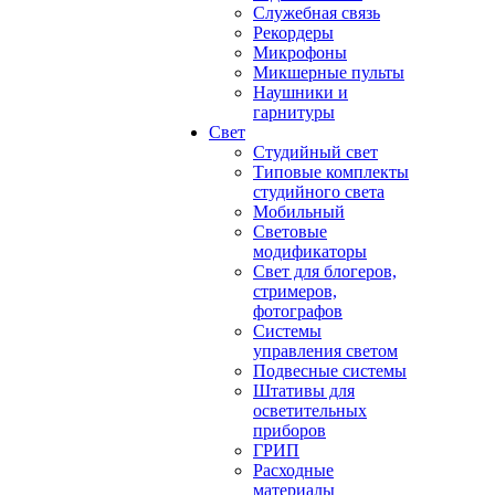
Служебная связь
Рекордеры
Микрофоны
Микшерные пульты
Наушники и
гарнитуры
Свет
Студийный свет
Типовые комплекты
студийного света
Мобильный
Световые
модификаторы
Свет для блогеров,
стримеров,
фотографов
Системы
управления светом
Подвесные системы
Штативы для
осветительных
приборов
ГРИП
Расходные
материалы