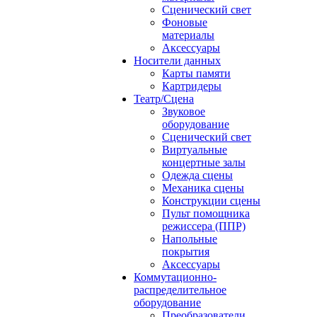
Сценический свет
Фоновые
материалы
Аксессуары
Носители данных
Карты памяти
Картридеры
Театр/Сцена
Звуковое
оборудование
Сценический свет
Виртуальные
концертные залы
Одежда сцены
Механика сцены
Конструкции сцены
Пульт помощника
режиссера (ППР)
Напольные
покрытия
Аксессуары
Коммутационно-
распределительное
оборудование
Преобразователи