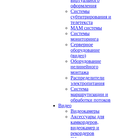
виртуального
оформления
Системы
субтитрирования и
телетекста
MAM системы
Системы
мониторинга
Серверное
оборудование
(видео)
Оборудование
нелинейного
монтажа
Распределители
электропитания
Система
маршрутизации и
обработки потоков
Видео
Видеокамеры
Аксессуары для
камкордеров,
видеокамер и
рекордеров