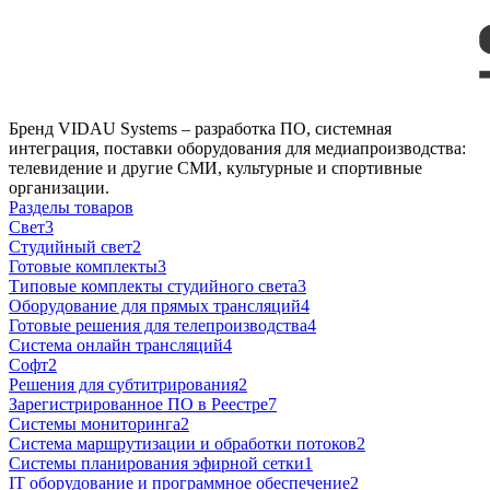
Бренд VIDAU Systems – разработка ПО, системная
интеграция, поставки оборудования для медиапроизводства:
телевидение и другие СМИ, культурные и спортивные
организации.
Разделы товаров
Свет
3
Студийный свет
2
Готовые комплекты
3
Типовые комплекты студийного света
3
Оборудование для прямых трансляций
4
Готовые решения для телепроизводства
4
Система онлайн трансляций
4
Софт
2
Решения для субтитрирования
2
Зарегистрированное ПО в Реестре
7
Системы мониторинга
2
Система маршрутизации и обработки потоков
2
Системы планирования эфирной сетки
1
IT оборудование и программное обеспечение
2