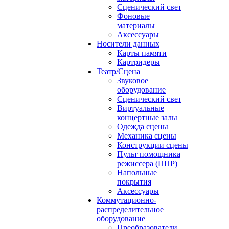
Сценический свет
Фоновые
материалы
Аксессуары
Носители данных
Карты памяти
Картридеры
Театр/Сцена
Звуковое
оборудование
Сценический свет
Виртуальные
концертные залы
Одежда сцены
Механика сцены
Конструкции сцены
Пульт помощника
режиссера (ППР)
Напольные
покрытия
Аксессуары
Коммутационно-
распределительное
оборудование
Преобразователи