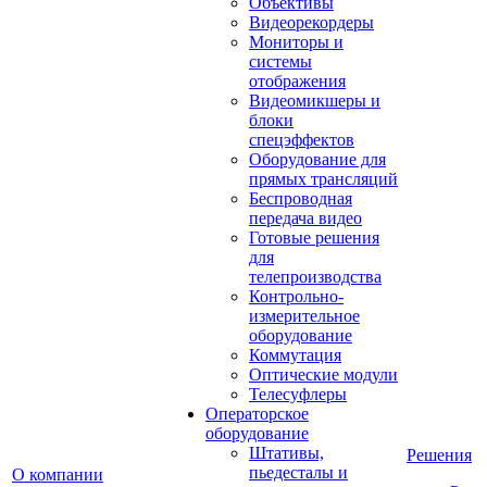
Объективы
Видеорекордеры
Мониторы и
системы
отображения
Видеомикшеры и
блоки
спецэффектов
Оборудование для
прямых трансляций
Беспроводная
передача видео
Готовые решения
для
телепроизводства
Контрольно-
измерительное
оборудование
Коммутация
Оптические модули
Телесуфлеры
Операторское
оборудование
Штативы,
Решения
пьедесталы и
О компании