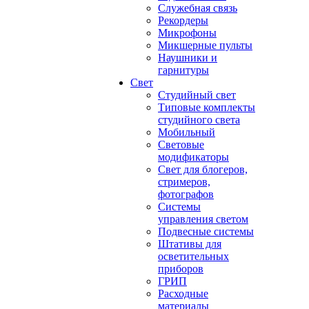
Служебная связь
Рекордеры
Микрофоны
Микшерные пульты
Наушники и
гарнитуры
Свет
Студийный свет
Типовые комплекты
студийного света
Мобильный
Световые
модификаторы
Свет для блогеров,
стримеров,
фотографов
Системы
управления светом
Подвесные системы
Штативы для
осветительных
приборов
ГРИП
Расходные
материалы