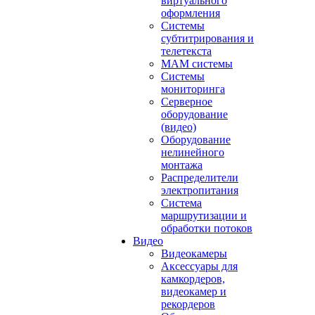
виртуального
оформления
Системы
субтитрирования и
телетекста
MAM системы
Системы
мониторинга
Серверное
оборудование
(видео)
Оборудование
нелинейного
монтажа
Распределители
электропитания
Система
маршрутизации и
обработки потоков
Видео
Видеокамеры
Аксессуары для
камкордеров,
видеокамер и
рекордеров