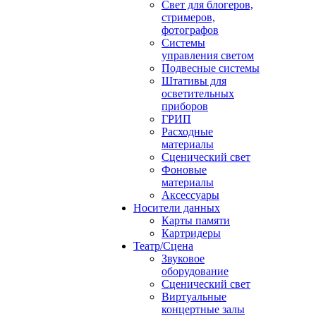
Свет для блогеров,
стримеров,
фотографов
Системы
управления светом
Подвесные системы
Штативы для
осветительных
приборов
ГРИП
Расходные
материалы
Сценический свет
Фоновые
материалы
Аксессуары
Носители данных
Карты памяти
Картридеры
Театр/Сцена
Звуковое
оборудование
Сценический свет
Виртуальные
концертные залы