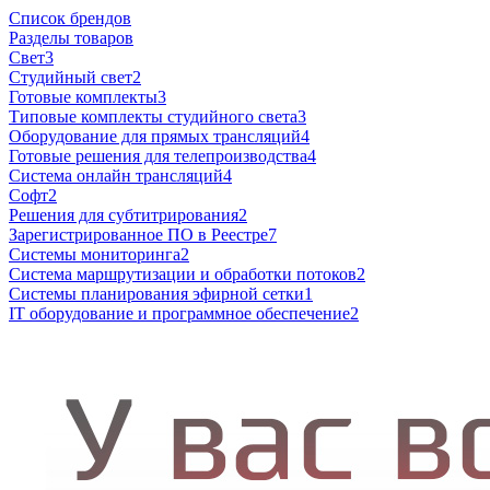
Список брендов
Разделы товаров
Свет
3
Студийный свет
2
Готовые комплекты
3
Типовые комплекты студийного света
3
Оборудование для прямых трансляций
4
Готовые решения для телепроизводства
4
Система онлайн трансляций
4
Софт
2
Решения для субтитрирования
2
Зарегистрированное ПО в Реестре
7
Системы мониторинга
2
Система маршрутизации и обработки потоков
2
Системы планирования эфирной сетки
1
IT оборудование и программное обеспечение
2