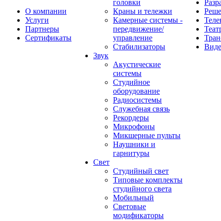
головки
Разр
О компании
Краны и тележки
Реш
Услуги
Камерные системы -
Теле
Партнеры
передвижение/
Теат
Сертификаты
управление
Тран
Стабилизаторы
Виде
Звук
Акустические
системы
Студийное
оборудование
Радиосистемы
Служебная связь
Рекордеры
Микрофоны
Микшерные пульты
Наушники и
гарнитуры
Свет
Студийный свет
Типовые комплекты
студийного света
Мобильный
Световые
модификаторы