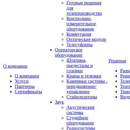
Готовые решения
для
телепроизводства
Контрольно-
измерительное
оборудование
Коммутация
Оптические модули
Телесуфлеры
Операторское
оборудование
Штативы,
Решения
пьедесталы и
О компании
головки
Разр
О компании
Краны и тележки
Реш
Услуги
Камерные системы -
Теле
Партнеры
передвижение/
Теат
Сертификаты
управление
Тран
Стабилизаторы
Виде
Звук
Акустические
системы
Студийное
оборудование
Радиосистемы