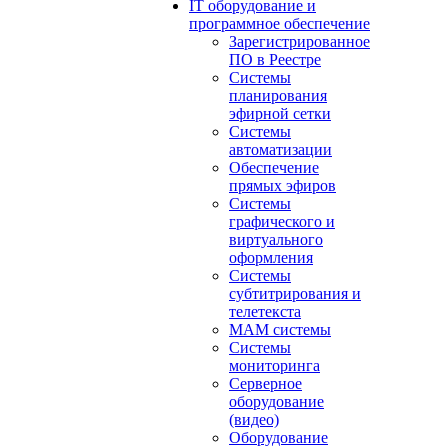
IT оборудование и
программное обеспечение
Зарегистрированное
ПО в Реестре
Системы
планирования
эфирной сетки
Системы
автоматизации
Обеспечение
прямых эфиров
Системы
графического и
виртуального
оформления
Системы
субтитрирования и
телетекста
MAM системы
Системы
мониторинга
Серверное
оборудование
(видео)
Оборудование