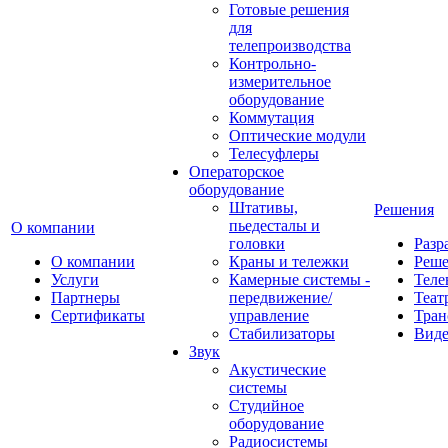
Готовые решения
для
телепроизводства
Контрольно-
измерительное
оборудование
Коммутация
Оптические модули
Телесуфлеры
Операторское
оборудование
Штативы,
Решения
пьедесталы и
О компании
головки
Разр
О компании
Краны и тележки
Реш
Услуги
Камерные системы -
Теле
Партнеры
передвижение/
Теат
Сертификаты
управление
Тран
Стабилизаторы
Виде
Звук
Акустические
системы
Студийное
оборудование
Радиосистемы