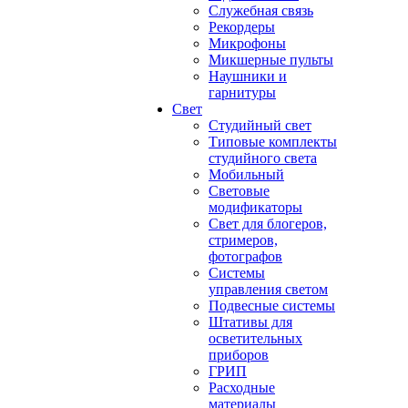
Служебная связь
Рекордеры
Микрофоны
Микшерные пульты
Наушники и
гарнитуры
Свет
Студийный свет
Типовые комплекты
студийного света
Мобильный
Световые
модификаторы
Свет для блогеров,
стримеров,
фотографов
Системы
управления светом
Подвесные системы
Штативы для
осветительных
приборов
ГРИП
Расходные
материалы