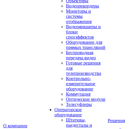
Объективы
Видеорекордеры
Мониторы и
системы
отображения
Видеомикшеры и
блоки
спецэффектов
Оборудование для
прямых трансляций
Беспроводная
передача видео
Готовые решения
для
телепроизводства
Контрольно-
измерительное
оборудование
Коммутация
Оптические модули
Телесуфлеры
Операторское
оборудование
Штативы,
Решения
пьедесталы и
О компании