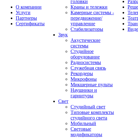
головки
Разр
О компании
Краны и тележки
Реш
Услуги
Камерные системы -
Теле
Партнеры
передвижение/
Теат
Сертификаты
управление
Тран
Стабилизаторы
Виде
Звук
Акустические
системы
Студийное
оборудование
Радиосистемы
Служебная связь
Рекордеры
Микрофоны
Микшерные пульты
Наушники и
гарнитуры
Свет
Студийный свет
Типовые комплекты
студийного света
Мобильный
Световые
модификаторы