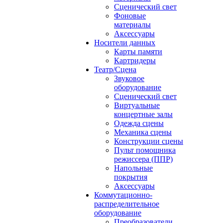
Сценический свет
Фоновые
материалы
Аксессуары
Носители данных
Карты памяти
Картридеры
Театр/Сцена
Звуковое
оборудование
Сценический свет
Виртуальные
концертные залы
Одежда сцены
Механика сцены
Конструкции сцены
Пульт помощника
режиссера (ППР)
Напольные
покрытия
Аксессуары
Коммутационно-
распределительное
оборудование
Преобразователи