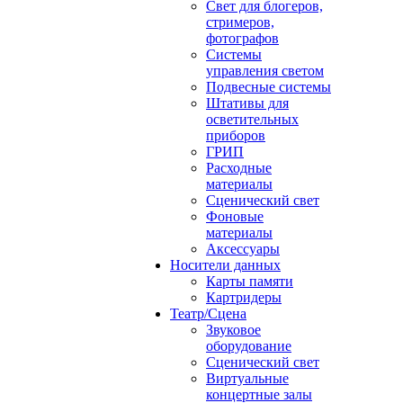
Свет для блогеров,
стримеров,
фотографов
Системы
управления светом
Подвесные системы
Штативы для
осветительных
приборов
ГРИП
Расходные
материалы
Сценический свет
Фоновые
материалы
Аксессуары
Носители данных
Карты памяти
Картридеры
Театр/Сцена
Звуковое
оборудование
Сценический свет
Виртуальные
концертные залы