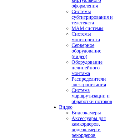
виртуального
оформления
Системы
субтитрирования и
телетекста
MAM системы
Системы
мониторинга
Серверное
оборудование
(видео)
Оборудование
нелинейного
монтажа
Распределители
электропитания
Система
маршрутизации и
обработки потоков
Видео
Видеокамеры
Аксессуары для
камкордеров,
видеокамер и
рекордеров