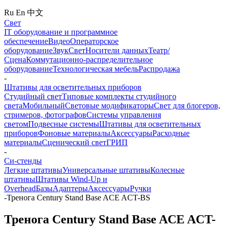
Ru
En
中文
Свет
IT оборудование и программное
обеспечение
Видео
Операторское
оборудование
Звук
Свет
Носители данных
Театр/
Сцена
Коммутационно-распределительное
оборудование
Технологическая мебель
Распродажа
-
Штативы для осветительных приборов
Студийный свет
Типовые комплекты студийного
света
Мобильный
Световые модификаторы
Свет для блогеров,
стримеров, фотографов
Системы управления
светом
Подвесные системы
Штативы для осветительных
приборов
Фоновые материалы
Аксессуары
Расходные
материалы
Сценический свет
ГРИП
-
Си-стенды
Легкие штативы
Универсальные штативы
Колесные
штативы
Штативы Wind-Up и
Overhead
Базы
Адаптеры
Аксессуары
Ручки
-
Тренога Century Stand Base ACE ACT-BS
Тренога Century Stand Base ACE ACT-