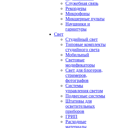
Служебная связь
Рекордеры
Микрофоны
Микшерные пульты
Наушники и
гарнитуры
Свет
Студийный свет
Типовые комплекты
студийного света
Мобильный
Световые
модификаторы
Свет для блогеров,
стримеров,
фотографов
Системы
управления светом
Подвесные системы
Штативы для
осветительных
приборов
ГРИП
Расходные
материалы