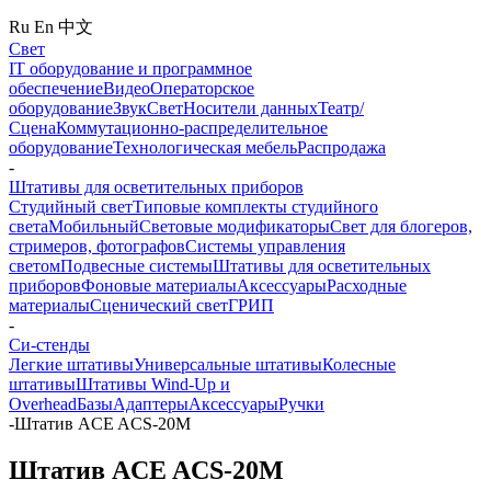
Ru
En
中文
Свет
IT оборудование и программное
обеспечение
Видео
Операторское
оборудование
Звук
Свет
Носители данных
Театр/
Сцена
Коммутационно-распределительное
оборудование
Технологическая мебель
Распродажа
-
Штативы для осветительных приборов
Студийный свет
Типовые комплекты студийного
света
Мобильный
Световые модификаторы
Свет для блогеров,
стримеров, фотографов
Системы управления
светом
Подвесные системы
Штативы для осветительных
приборов
Фоновые материалы
Аксессуары
Расходные
материалы
Сценический свет
ГРИП
-
Си-стенды
Легкие штативы
Универсальные штативы
Колесные
штативы
Штативы Wind-Up и
Overhead
Базы
Адаптеры
Аксессуары
Ручки
-
Штатив ACE ACS-20M
Штатив ACE ACS-20M