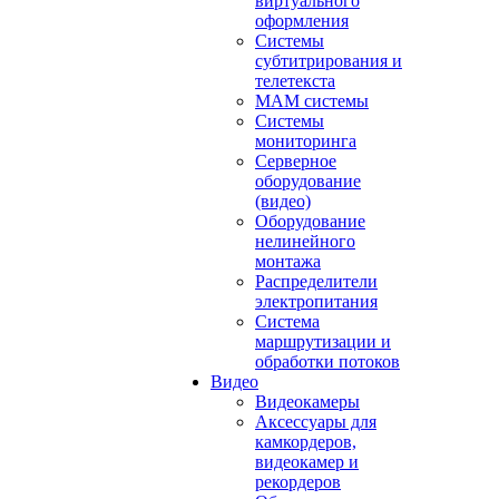
виртуального
оформления
Системы
субтитрирования и
телетекста
MAM системы
Системы
мониторинга
Серверное
оборудование
(видео)
Оборудование
нелинейного
монтажа
Распределители
электропитания
Система
маршрутизации и
обработки потоков
Видео
Видеокамеры
Аксессуары для
камкордеров,
видеокамер и
рекордеров