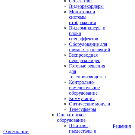
Объективы
Видеорекордеры
Мониторы и
системы
отображения
Видеомикшеры и
блоки
спецэффектов
Оборудование для
прямых трансляций
Беспроводная
передача видео
Готовые решения
для
телепроизводства
Контрольно-
измерительное
оборудование
Коммутация
Оптические модули
Телесуфлеры
Операторское
оборудование
Штативы,
Решения
пьедесталы и
О компании