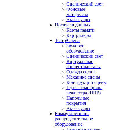
Сценический свет
Фоновые
материалы
Аксессуары
Носители данных
Карты памяти
Картридеры
Театр/Сцена
Звуковое
оборудование
Сценический свет
Виртуальные
концертные залы
Одежда сцены
Механика сцены
Конструкции сцены
Пульт помощника
режиссера (ППР)
Напольные
покрытия
Аксессуары
Коммутационно-
распределительное
оборудование
Преобразователи