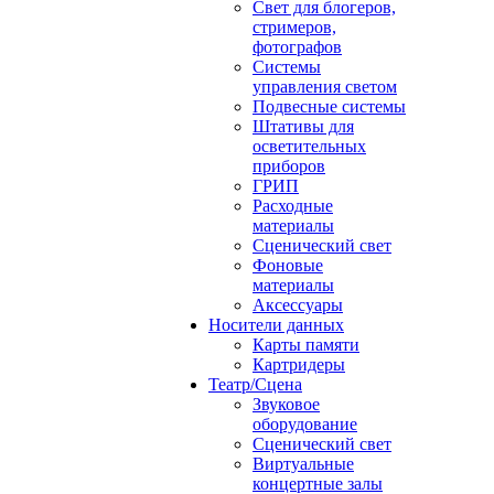
Свет для блогеров,
стримеров,
фотографов
Системы
управления светом
Подвесные системы
Штативы для
осветительных
приборов
ГРИП
Расходные
материалы
Сценический свет
Фоновые
материалы
Аксессуары
Носители данных
Карты памяти
Картридеры
Театр/Сцена
Звуковое
оборудование
Сценический свет
Виртуальные
концертные залы