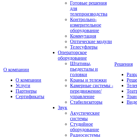
Готовые решения
для
телепроизводства
Контрольно-
измерительное
оборудование
Коммутация
Оптические модули
Телесуфлеры
Операторское
оборудование
Штативы,
Решения
пьедесталы и
О компании
головки
Разр
О компании
Краны и тележки
Реш
Услуги
Камерные системы -
Теле
Партнеры
передвижение/
Теат
Сертификаты
управление
Тран
Стабилизаторы
Виде
Звук
Акустические
системы
Студийное
оборудование
Радиосистемы