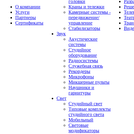
головки
Разр
О компании
Краны и тележки
Реш
Услуги
Камерные системы -
Теле
Партнеры
передвижение/
Теат
Сертификаты
управление
Тран
Стабилизаторы
Виде
Звук
Акустические
системы
Студийное
оборудование
Радиосистемы
Служебная связь
Рекордеры
Микрофоны
Микшерные пульты
Наушники и
гарнитуры
Свет
Студийный свет
Типовые комплекты
студийного света
Мобильный
Световые
модификаторы