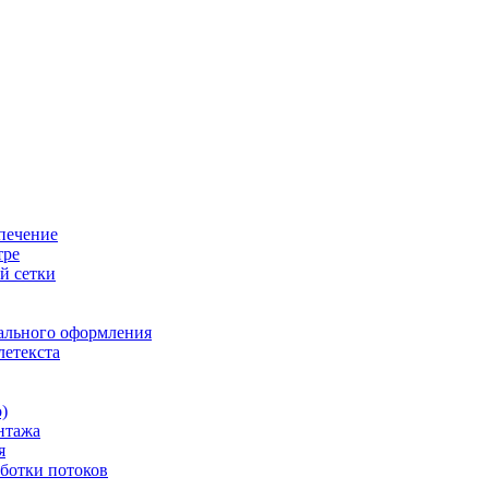
печение
тре
й сетки
ального оформления
летекста
)
нтажа
я
ботки потоков