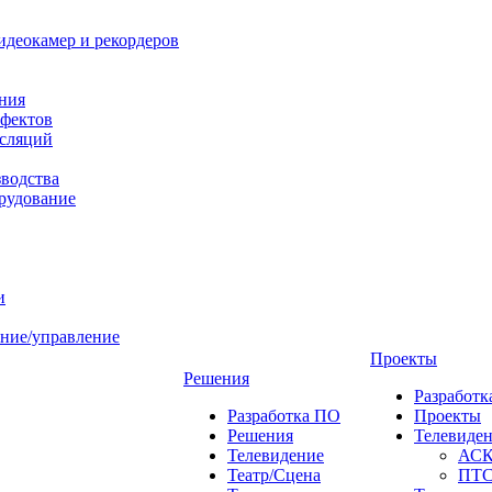
идеокамер и рекордеров
ния
фектов
нсляций
зводства
рудование
и
ние/управление
Проекты
Решения
Разработ
Разработка ПО
Проекты
Решения
Телевиде
Телевидение
АС
Театр/Сцена
ПТ