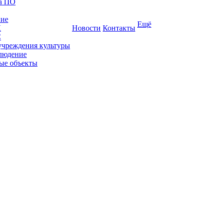
ка ПО
ние
Ещё
К
Новости
Контакты
С
учреждения культуры
людение
ые объекты