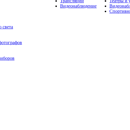
Трансляции
Театры и 
Видеонаблюдение
Видеонаб
Спортивн
 света
 фотографов
риборов