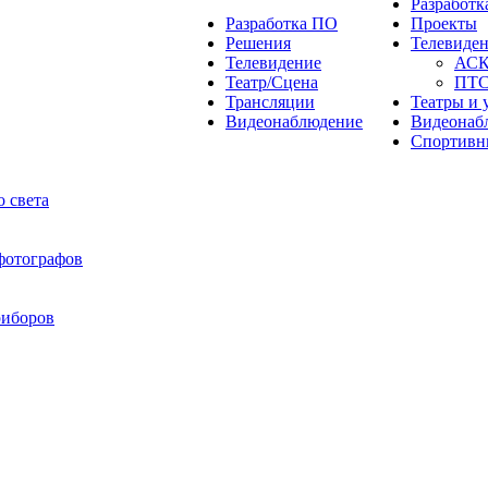
Разработ
Разработка ПО
Проекты
Решения
Телевиде
Телевидение
АС
Театр/Сцена
ПТ
Трансляции
Театры и 
Видеонаблюдение
Видеонаб
Спортивн
 света
 фотографов
риборов