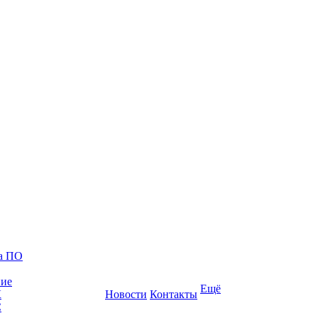
ка ПО
ние
Ещё
К
Новости
Контакты
С