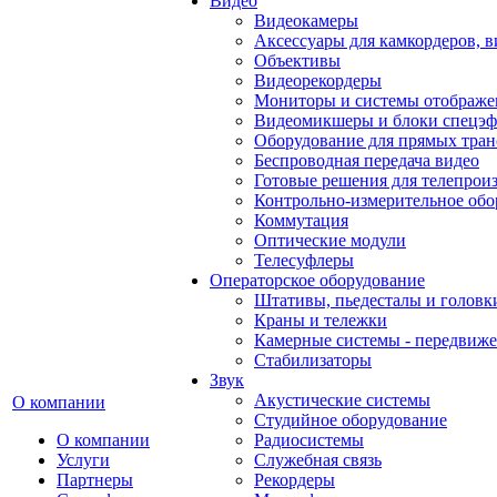
Видео
Видеокамеры
Аксессуары для камкордеров, в
Объективы
Видеорекордеры
Мониторы и системы отображе
Видеомикшеры и блоки спецэф
Оборудование для прямых тра
Беспроводная передача видео
Готовые решения для телепрои
Контрольно-измерительное обо
Коммутация
Оптические модули
Телесуфлеры
Операторское оборудование
Штативы, пьедесталы и головк
Краны и тележки
Камерные системы - передвиже
Стабилизаторы
Звук
Акустические системы
О компании
Студийное оборудование
О компании
Радиосистемы
Услуги
Служебная связь
Партнеры
Рекордеры