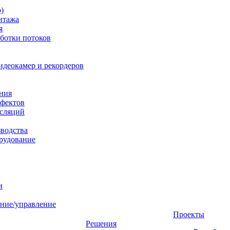
)
нтажа
я
ботки потоков
идеокамер и рекордеров
ния
фектов
нсляций
зводства
рудование
и
ние/управление
Проекты
Решения