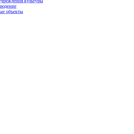
учреждения культуры
людение
ые объекты