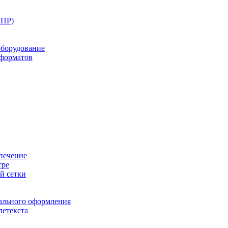
ППР)
оборудование
оформатов
печение
тре
й сетки
ального оформления
летекста