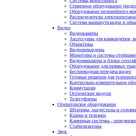
Системы мониторинга
Серверное оборудование (видео
Оборудование нелинейного мо
Распределители электропитани
Система маршрутизации и обра
Видео
Видеокамеры
Аксессуары для камкордеров, в
Объективы
Видеорекордеры
Мониторы и системы отображе
Видеомикшеры и блоки спецэф
Оборудование для прямых тра
Беспроводная передача видео
Готовые решения для телепрои
Контрольно-измерительное обо
Коммутация
Оптические модули
Телесуфлеры
Операторское оборудование
Штативы, пьедесталы и головк
Краны и тележки
Камерные системы - передвиже
Стабилизаторы
Звук