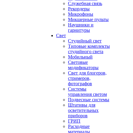
Служебная связь
Рекордеры
Микрофоны
Микшерные пульты
Наушники и
гарнитуры
Свет
Студийный свет
Типовые комплекты
студийного света
Мобильный
Световые
модификаторы
Свет для блогеров,
стримеров,
фотографов
Системы
управления светом
Подвесные системы
Штативы для
осветительных
приборов
ГРИП
Расходные
материалы