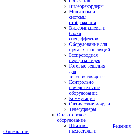
Объективы
Видеорекордеры
Мониторы и
системы
отображения
Видеомикшеры и
блоки
спецэффектов
Оборудование для
прямых трансляций
Беспроводная
передача видео
Готовые решения
для
телепроизводства
Контрольно-
измерительное
оборудование
Коммутация
Оптические модули
Телесуфлеры
Операторское
оборудование
Штативы,
Решения
пьедесталы и
О компании