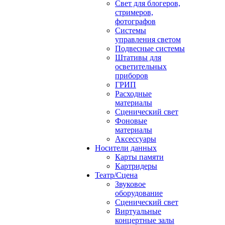
Свет для блогеров,
стримеров,
фотографов
Системы
управления светом
Подвесные системы
Штативы для
осветительных
приборов
ГРИП
Расходные
материалы
Сценический свет
Фоновые
материалы
Аксессуары
Носители данных
Карты памяти
Картридеры
Театр/Сцена
Звуковое
оборудование
Сценический свет
Виртуальные
концертные залы