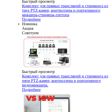
Быстрый просмотр
Комплект для прямых трансляций и стриминга из
трех PTZ-камер, контроллера и портативного
микшера-стримера-лэптопа
Подробнее
Новинка
Акция
Советуем
Быстрый просмотр
Комплект для прямых трансляций и стриминга из
пяти PTZ-камер, контроллера и портативного
видеомикшера.
Подробнее