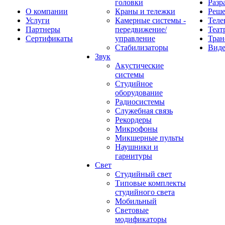
головки
Разр
О компании
Краны и тележки
Реш
Услуги
Камерные системы -
Теле
Партнеры
передвижение/
Теат
Сертификаты
управление
Тран
Стабилизаторы
Виде
Звук
Акустические
системы
Студийное
оборудование
Радиосистемы
Служебная связь
Рекордеры
Микрофоны
Микшерные пульты
Наушники и
гарнитуры
Свет
Студийный свет
Типовые комплекты
студийного света
Мобильный
Световые
модификаторы