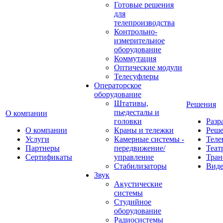
Готовые решения
для
телепроизводства
Контрольно-
измерительное
оборудование
Коммутация
Оптические модули
Телесуфлеры
Операторское
оборудование
Штативы,
Решения
пьедесталы и
О компании
головки
Разр
О компании
Краны и тележки
Реш
Услуги
Камерные системы -
Теле
Партнеры
передвижение/
Теат
Сертификаты
управление
Тран
Стабилизаторы
Виде
Звук
Акустические
системы
Студийное
оборудование
Радиосистемы