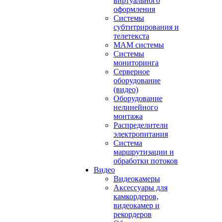
виртуального
оформления
Системы
субтитрирования и
телетекста
MAM системы
Системы
мониторинга
Серверное
оборудование
(видео)
Оборудование
нелинейного
монтажа
Распределители
электропитания
Система
маршрутизации и
обработки потоков
Видео
Видеокамеры
Аксессуары для
камкордеров,
видеокамер и
рекордеров