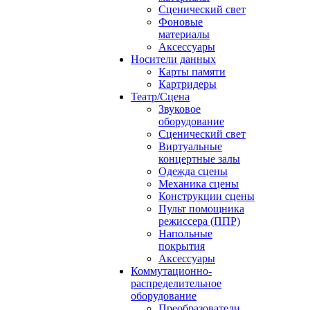
Сценический свет
Фоновые
материалы
Аксессуары
Носители данных
Карты памяти
Картридеры
Театр/Сцена
Звуковое
оборудование
Сценический свет
Виртуальные
концертные залы
Одежда сцены
Механика сцены
Конструкции сцены
Пульт помощника
режиссера (ППР)
Напольные
покрытия
Аксессуары
Коммутационно-
распределительное
оборудование
Преобразователи