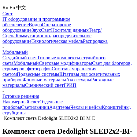
Ru
En
中文
Свет
IT оборудование и программное
обеспечение
Видео
Операторское
оборудование
Звук
Свет
Носители данных
Театр/
Сцена
Коммутационно-распределительное
оборудование
Технологическая мебель
Распродажа
-
Мобильный
Студийный свет
Типовые комплекты студийного
света
Мобильный
Световые модификаторы
Свет для блогеров,
стримеров, фотографов
Системы управления
светом
Подвесные системы
Штативы для осветительных
приборов
Фоновые материалы
Аксессуары
Расходные
материалы
Сценический свет
ГРИП
-
Готовые решения
Накамерный свет
Отдельные
приборы
Светильники
Адаптеры
Чехлы и кейсы
Кронштейны,
струбцины
-
Комплект света Dedolight SLED2x2-BI-M-E
Комплект света Dedolight SLED2x2-BI-