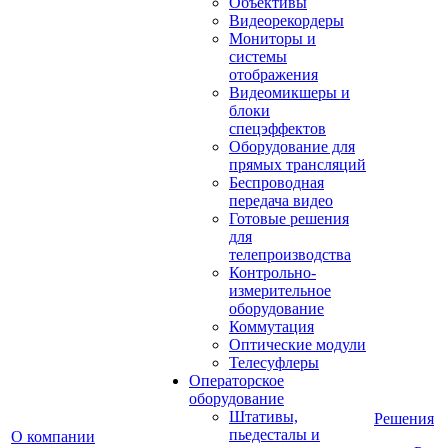
Объективы
Видеорекордеры
Мониторы и
системы
отображения
Видеомикшеры и
блоки
спецэффектов
Оборудование для
прямых трансляций
Беспроводная
передача видео
Готовые решения
для
телепроизводства
Контрольно-
измерительное
оборудование
Коммутация
Оптические модули
Телесуфлеры
Операторское
оборудование
Штативы,
Решения
пьедесталы и
О компании