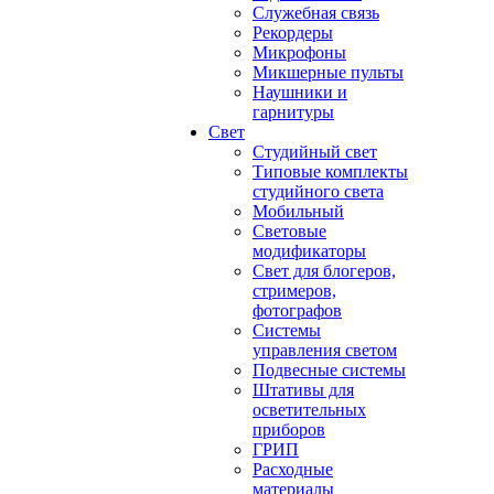
Служебная связь
Рекордеры
Микрофоны
Микшерные пульты
Наушники и
гарнитуры
Свет
Студийный свет
Типовые комплекты
студийного света
Мобильный
Световые
модификаторы
Свет для блогеров,
стримеров,
фотографов
Системы
управления светом
Подвесные системы
Штативы для
осветительных
приборов
ГРИП
Расходные
материалы