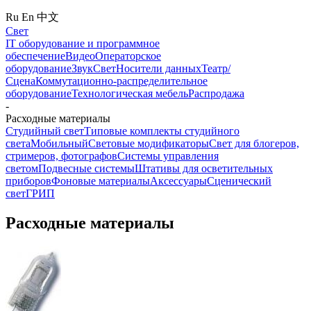
Ru
En
中文
Свет
IT оборудование и программное
обеспечение
Видео
Операторское
оборудование
Звук
Свет
Носители данных
Театр/
Сцена
Коммутационно-распределительное
оборудование
Технологическая мебель
Распродажа
-
Расходные материалы
Студийный свет
Типовые комплекты студийного
света
Мобильный
Световые модификаторы
Свет для блогеров,
стримеров, фотографов
Системы управления
светом
Подвесные системы
Штативы для осветительных
приборов
Фоновые материалы
Аксессуары
Сценический
свет
ГРИП
Расходные материалы