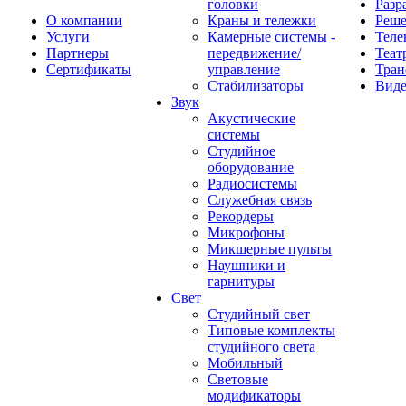
головки
Разр
О компании
Краны и тележки
Реш
Услуги
Камерные системы -
Теле
Партнеры
передвижение/
Теат
Сертификаты
управление
Тран
Стабилизаторы
Виде
Звук
Акустические
системы
Студийное
оборудование
Радиосистемы
Служебная связь
Рекордеры
Микрофоны
Микшерные пульты
Наушники и
гарнитуры
Свет
Студийный свет
Типовые комплекты
студийного света
Мобильный
Световые
модификаторы