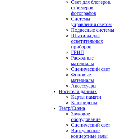
Свет для блогеров,
стримеров,
фотографов
Системы
управления светом
Подвесные системы
Штативы для
осветительных
приборов
ГРИП
Расходные
материалы
Сценический свет
Фоновые
материалы
Аксессуары
Носители данных
Карты памяти
Картридеры
Театр/Сцена
Звуковое
оборудование
Сценический свет
Виртуальные
концертные залы