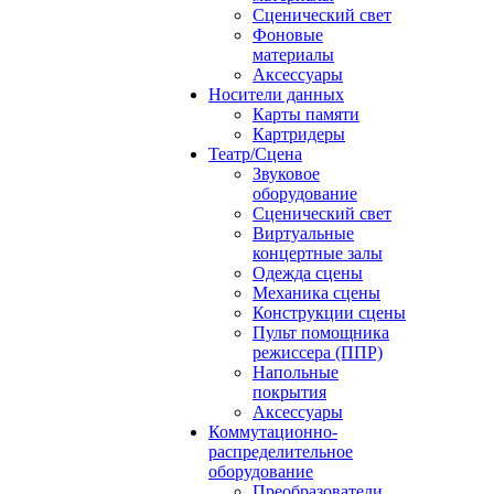
Сценический свет
Фоновые
материалы
Аксессуары
Носители данных
Карты памяти
Картридеры
Театр/Сцена
Звуковое
оборудование
Сценический свет
Виртуальные
концертные залы
Одежда сцены
Механика сцены
Конструкции сцены
Пульт помощника
режиссера (ППР)
Напольные
покрытия
Аксессуары
Коммутационно-
распределительное
оборудование
Преобразователи