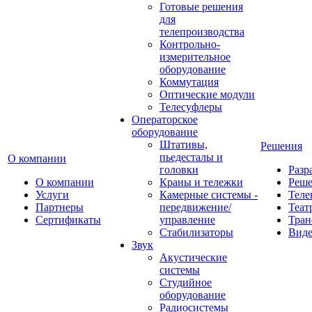
Готовые решения
для
телепроизводства
Контрольно-
измерительное
оборудование
Коммутация
Оптические модули
Телесуфлеры
Операторское
оборудование
Штативы,
Решения
пьедесталы и
О компании
головки
Разр
О компании
Краны и тележки
Реш
Услуги
Камерные системы -
Теле
Партнеры
передвижение/
Теат
Сертификаты
управление
Тран
Стабилизаторы
Виде
Звук
Акустические
системы
Студийное
оборудование
Радиосистемы