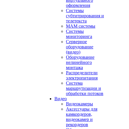
виртуального
оформления
Системы
субтитрирования и
телетекста
MAM системы
Системы
мониторинга
Серверное
оборудование
(видео)
Оборудование
нелинейного
монтажа
Распределители
электропитания
Система
маршрутизации и
обработки потоков
Видео
Видеокамеры
Аксессуары для
камкордеров,
видеокамер и
рекордеров