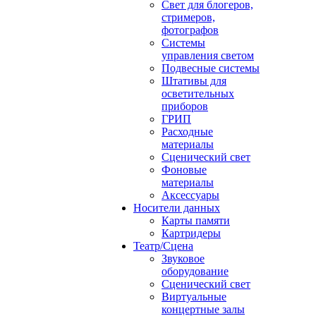
Свет для блогеров,
стримеров,
фотографов
Системы
управления светом
Подвесные системы
Штативы для
осветительных
приборов
ГРИП
Расходные
материалы
Сценический свет
Фоновые
материалы
Аксессуары
Носители данных
Карты памяти
Картридеры
Театр/Сцена
Звуковое
оборудование
Сценический свет
Виртуальные
концертные залы