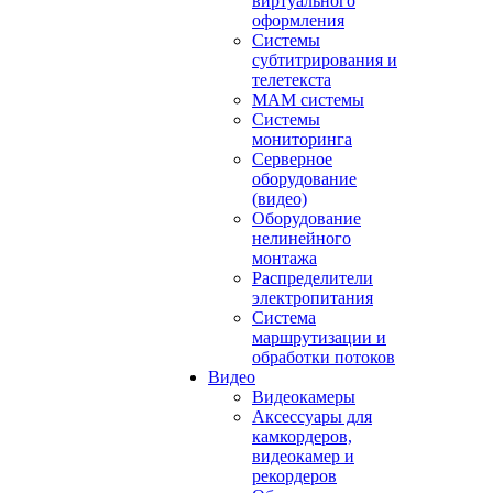
виртуального
оформления
Системы
субтитрирования и
телетекста
MAM системы
Системы
мониторинга
Серверное
оборудование
(видео)
Оборудование
нелинейного
монтажа
Распределители
электропитания
Система
маршрутизации и
обработки потоков
Видео
Видеокамеры
Аксессуары для
камкордеров,
видеокамер и
рекордеров