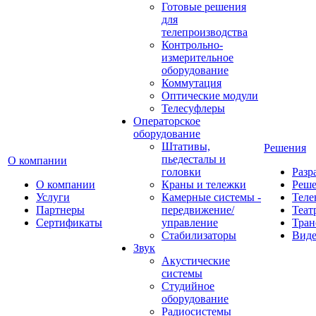
Готовые решения
для
телепроизводства
Контрольно-
измерительное
оборудование
Коммутация
Оптические модули
Телесуфлеры
Операторское
оборудование
Штативы,
Решения
пьедесталы и
О компании
головки
Разр
О компании
Краны и тележки
Реш
Услуги
Камерные системы -
Теле
Партнеры
передвижение/
Теат
Сертификаты
управление
Тран
Стабилизаторы
Виде
Звук
Акустические
системы
Студийное
оборудование
Радиосистемы