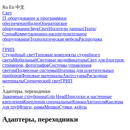
Ru
En
中文
Свет
IT оборудование и программное
обеспечение
Видео
Операторское
оборудование
Звук
Свет
Носители данных
Театр/
Сцена
Коммутационно-распределительное
оборудование
Технологическая мебель
Распродажа
-
ГРИП
Студийный свет
Типовые комплекты студийного
света
Мобильный
Световые модификаторы
Свет для блогеров,
стримеров, фотографов
Системы управления
светом
Подвесные системы
Штативы для осветительных
приборов
Фоновые материалы
Аксессуары
Расходные
материалы
Сценический свет
ГРИП
-
Адаптеры, переходники
Зажимные струбцины
Grip Head
Присоски и настенные
крепления
Крепления специальные
Крюки
Автополя
Каплеры
для труб
Флаги, рамы
Мешки
Сумки, кейсы
Адаптеры, переходники