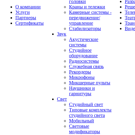
головки
Разр
О компании
Краны и тележки
Реш
Услуги
Камерные системы -
Теле
Партнеры
передвижение/
Теат
Сертификаты
управление
Тран
Стабилизаторы
Виде
Звук
Акустические
системы
Студийное
оборудование
Радиосистемы
Служебная связь
Рекордеры
Микрофоны
Микшерные пульты
Наушники и
гарнитуры
Свет
Студийный свет
Типовые комплекты
студийного света
Мобильный
Световые
модификаторы