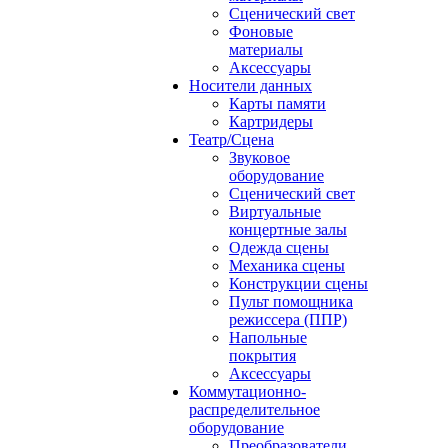
Сценический свет
Фоновые
материалы
Аксессуары
Носители данных
Карты памяти
Картридеры
Театр/Сцена
Звуковое
оборудование
Сценический свет
Виртуальные
концертные залы
Одежда сцены
Механика сцены
Конструкции сцены
Пульт помощника
режиссера (ППР)
Напольные
покрытия
Аксессуары
Коммутационно-
распределительное
оборудование
Преобразователи