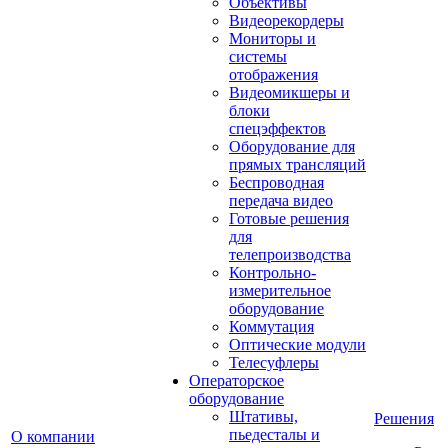
Объективы
Видеорекордеры
Мониторы и
системы
отображения
Видеомикшеры и
блоки
спецэффектов
Оборудование для
прямых трансляций
Беспроводная
передача видео
Готовые решения
для
телепроизводства
Контрольно-
измерительное
оборудование
Коммутация
Оптические модули
Телесуфлеры
Операторское
оборудование
Штативы,
Решения
пьедесталы и
О компании