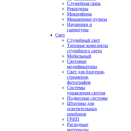
Служебная связь
Рекордеры
Микрофоны
Микшерные пульты
Наушники и
гарнитуры
Свет
Студийный свет
Типовые комплекты
студийного света
Мобильный
Световые
модификаторы
Свет для блогеров,
стримеров,
фотографов
Системы
управления светом
Подвесные системы
Штативы для
осветительных
приборов
ГРИП
Расходные
материалы