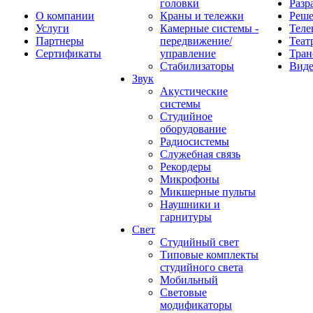
головки
Разр
О компании
Краны и тележки
Реш
Услуги
Камерные системы -
Теле
Партнеры
передвижение/
Теат
Сертификаты
управление
Тран
Стабилизаторы
Виде
Звук
Акустические
системы
Студийное
оборудование
Радиосистемы
Служебная связь
Рекордеры
Микрофоны
Микшерные пульты
Наушники и
гарнитуры
Свет
Студийный свет
Типовые комплекты
студийного света
Мобильный
Световые
модификаторы