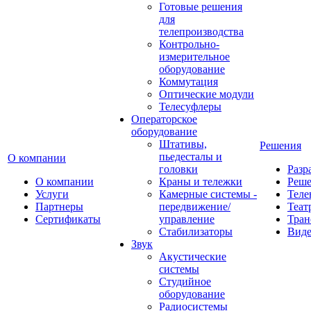
Готовые решения
для
телепроизводства
Контрольно-
измерительное
оборудование
Коммутация
Оптические модули
Телесуфлеры
Операторское
оборудование
Штативы,
Решения
пьедесталы и
О компании
головки
Разр
О компании
Краны и тележки
Реш
Услуги
Камерные системы -
Теле
Партнеры
передвижение/
Теат
Сертификаты
управление
Тран
Стабилизаторы
Виде
Звук
Акустические
системы
Студийное
оборудование
Радиосистемы