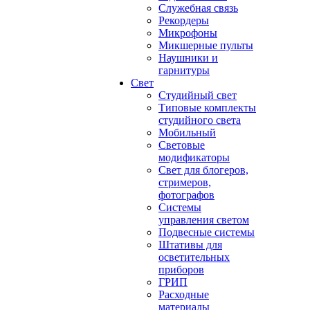
Служебная связь
Рекордеры
Микрофоны
Микшерные пульты
Наушники и
гарнитуры
Свет
Студийный свет
Типовые комплекты
студийного света
Мобильный
Световые
модификаторы
Свет для блогеров,
стримеров,
фотографов
Системы
управления светом
Подвесные системы
Штативы для
осветительных
приборов
ГРИП
Расходные
материалы