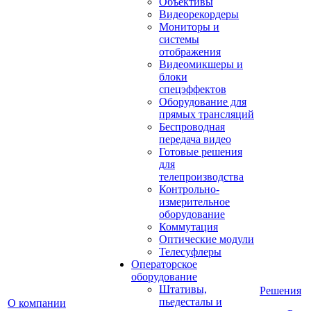
Объективы
Видеорекордеры
Мониторы и
системы
отображения
Видеомикшеры и
блоки
спецэффектов
Оборудование для
прямых трансляций
Беспроводная
передача видео
Готовые решения
для
телепроизводства
Контрольно-
измерительное
оборудование
Коммутация
Оптические модули
Телесуфлеры
Операторское
оборудование
Штативы,
Решения
пьедесталы и
О компании