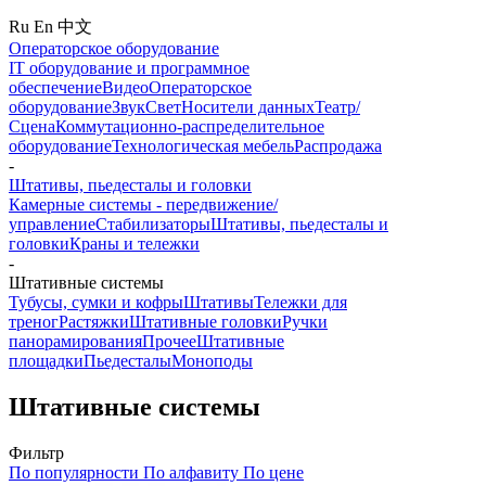
Ru
En
中文
Операторское оборудование
IT оборудование и программное
обеспечение
Видео
Операторское
оборудование
Звук
Свет
Носители данных
Театр/
Сцена
Коммутационно-распределительное
оборудование
Технологическая мебель
Распродажа
-
Штативы, пьедесталы и головки
Камерные системы - передвижение/
управление
Стабилизаторы
Штативы, пьедесталы и
головки
Краны и тележки
-
Штативные системы
Тубусы, сумки и кофры
Штативы
Тележки для
треног
Растяжки
Штативные головки
Ручки
панорамирования
Прочее
Штативные
площадки
Пьедесталы
Моноподы
Штативные системы
Фильтр
По популярности
По алфавиту
По цене