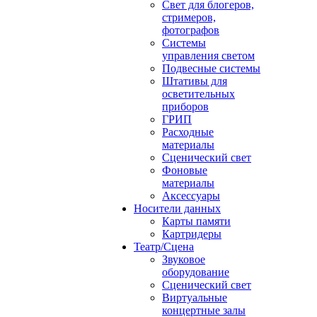
Свет для блогеров,
стримеров,
фотографов
Системы
управления светом
Подвесные системы
Штативы для
осветительных
приборов
ГРИП
Расходные
материалы
Сценический свет
Фоновые
материалы
Аксессуары
Носители данных
Карты памяти
Картридеры
Театр/Сцена
Звуковое
оборудование
Сценический свет
Виртуальные
концертные залы