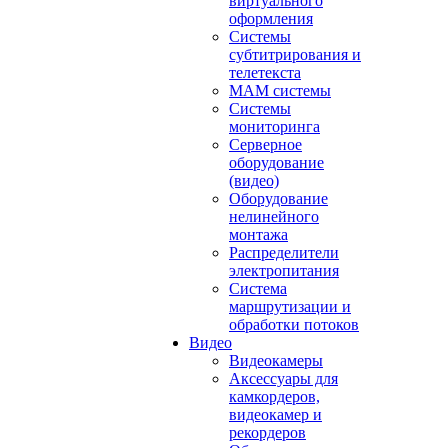
виртуального
оформления
Системы
субтитрирования и
телетекста
MAM системы
Системы
мониторинга
Серверное
оборудование
(видео)
Оборудование
нелинейного
монтажа
Распределители
электропитания
Система
маршрутизации и
обработки потоков
Видео
Видеокамеры
Аксессуары для
камкордеров,
видеокамер и
рекордеров