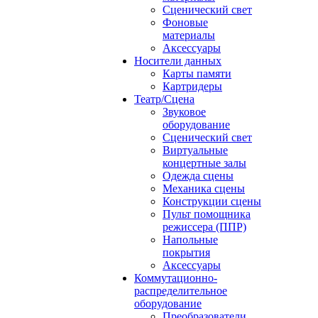
Сценический свет
Фоновые
материалы
Аксессуары
Носители данных
Карты памяти
Картридеры
Театр/Сцена
Звуковое
оборудование
Сценический свет
Виртуальные
концертные залы
Одежда сцены
Механика сцены
Конструкции сцены
Пульт помощника
режиссера (ППР)
Напольные
покрытия
Аксессуары
Коммутационно-
распределительное
оборудование
Преобразователи