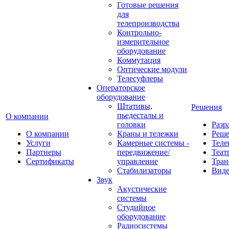
Готовые решения
для
телепроизводства
Контрольно-
измерительное
оборудование
Коммутация
Оптические модули
Телесуфлеры
Операторское
оборудование
Штативы,
Решения
пьедесталы и
О компании
головки
Разр
О компании
Краны и тележки
Реш
Услуги
Камерные системы -
Теле
Партнеры
передвижение/
Теат
Сертификаты
управление
Тран
Стабилизаторы
Виде
Звук
Акустические
системы
Студийное
оборудование
Радиосистемы