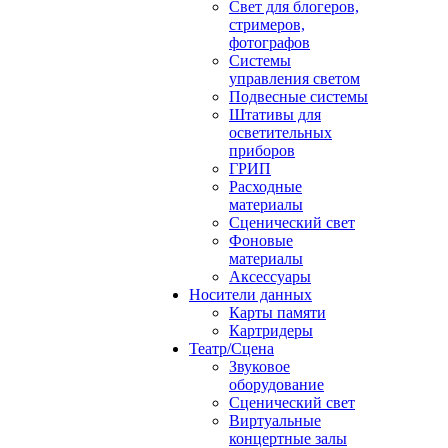
Свет для блогеров,
стримеров,
фотографов
Системы
управления светом
Подвесные системы
Штативы для
осветительных
приборов
ГРИП
Расходные
материалы
Сценический свет
Фоновые
материалы
Аксессуары
Носители данных
Карты памяти
Картридеры
Театр/Сцена
Звуковое
оборудование
Сценический свет
Виртуальные
концертные залы