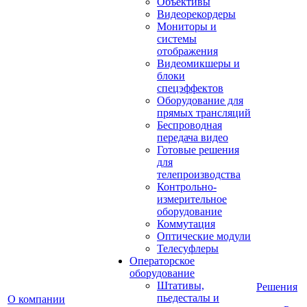
Объективы
Видеорекордеры
Мониторы и
системы
отображения
Видеомикшеры и
блоки
спецэффектов
Оборудование для
прямых трансляций
Беспроводная
передача видео
Готовые решения
для
телепроизводства
Контрольно-
измерительное
оборудование
Коммутация
Оптические модули
Телесуфлеры
Операторское
оборудование
Штативы,
Решения
пьедесталы и
О компании