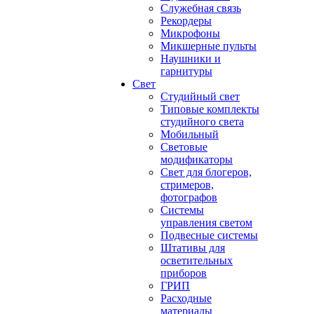
Служебная связь
Рекордеры
Микрофоны
Микшерные пульты
Наушники и
гарнитуры
Свет
Студийный свет
Типовые комплекты
студийного света
Мобильный
Световые
модификаторы
Свет для блогеров,
стримеров,
фотографов
Системы
управления светом
Подвесные системы
Штативы для
осветительных
приборов
ГРИП
Расходные
материалы