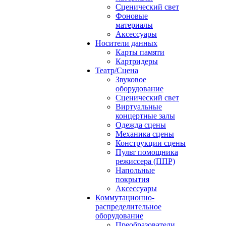
Сценический свет
Фоновые
материалы
Аксессуары
Носители данных
Карты памяти
Картридеры
Театр/Сцена
Звуковое
оборудование
Сценический свет
Виртуальные
концертные залы
Одежда сцены
Механика сцены
Конструкции сцены
Пульт помощника
режиссера (ППР)
Напольные
покрытия
Аксессуары
Коммутационно-
распределительное
оборудование
Преобразователи