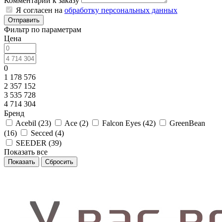
Комментарий к заказу
Я согласен на
обработку персональных данных
Отправить
Фильтр по параметрам
Цена
0
1 178 576
2 357 152
3 535 728
4 714 304
Бренд
Acebil (
23
)
Ace (
2
)
Falcon Eyes (
42
)
GreenBean
(
16
)
Secced (
4
)
SEEDER (
39
)
Показать все
Сбросить