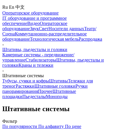
Ru
En
中文
Операторское оборудование
IT оборудование и программное
обеспечение
Видео
Операторское
оборудование
Звук
Свет
Носители данных
Театр/
Сцена
Коммутационно-распределительное
оборудование
Технологическая мебель
Распродажа
-
Штативы, пьедесталы и головки
Камерные системы - передвижение/
управление
Стабилизаторы
Штативы, пьедесталы и
головки
Краны и тележки
-
Штативные системы
Тубусы, сумки и кофры
Штативы
Тележки для
треног
Растяжки
Штативные головки
Ручки
панорамирования
Прочее
Штативные
площадки
Пьедесталы
Моноподы
Штативные системы
Фильтр
По популярности
По алфавиту
По цене