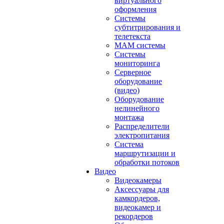
виртуального
оформления
Системы
субтитрирования и
телетекста
MAM системы
Системы
мониторинга
Серверное
оборудование
(видео)
Оборудование
нелинейного
монтажа
Распределители
электропитания
Система
маршрутизации и
обработки потоков
Видео
Видеокамеры
Аксессуары для
камкордеров,
видеокамер и
рекордеров