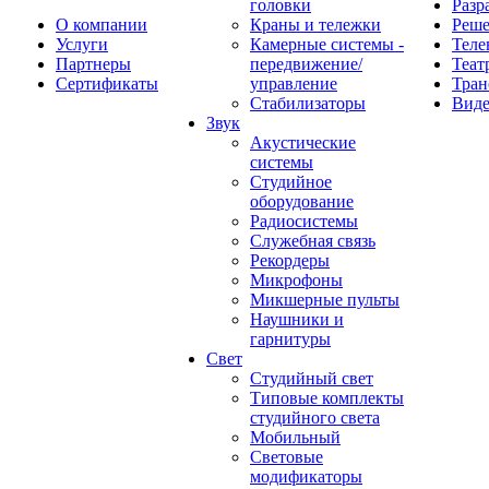
головки
Разр
О компании
Краны и тележки
Реш
Услуги
Камерные системы -
Теле
Партнеры
передвижение/
Теат
Сертификаты
управление
Тран
Стабилизаторы
Виде
Звук
Акустические
системы
Студийное
оборудование
Радиосистемы
Служебная связь
Рекордеры
Микрофоны
Микшерные пульты
Наушники и
гарнитуры
Свет
Студийный свет
Типовые комплекты
студийного света
Мобильный
Световые
модификаторы