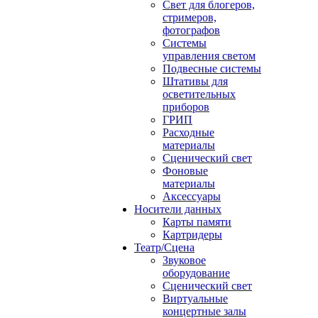
Свет для блогеров,
стримеров,
фотографов
Системы
управления светом
Подвесные системы
Штативы для
осветительных
приборов
ГРИП
Расходные
материалы
Сценический свет
Фоновые
материалы
Аксессуары
Носители данных
Карты памяти
Картридеры
Театр/Сцена
Звуковое
оборудование
Сценический свет
Виртуальные
концертные залы