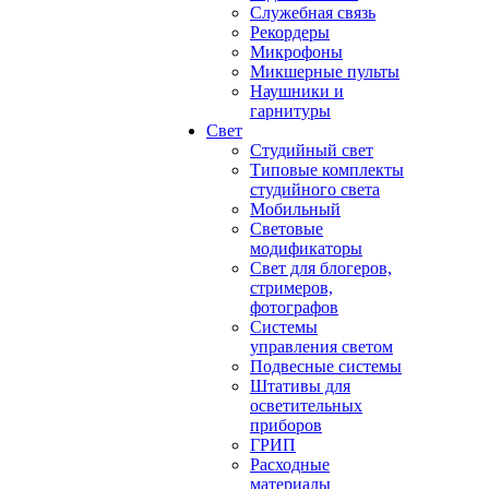
Служебная связь
Рекордеры
Микрофоны
Микшерные пульты
Наушники и
гарнитуры
Свет
Студийный свет
Типовые комплекты
студийного света
Мобильный
Световые
модификаторы
Свет для блогеров,
стримеров,
фотографов
Системы
управления светом
Подвесные системы
Штативы для
осветительных
приборов
ГРИП
Расходные
материалы