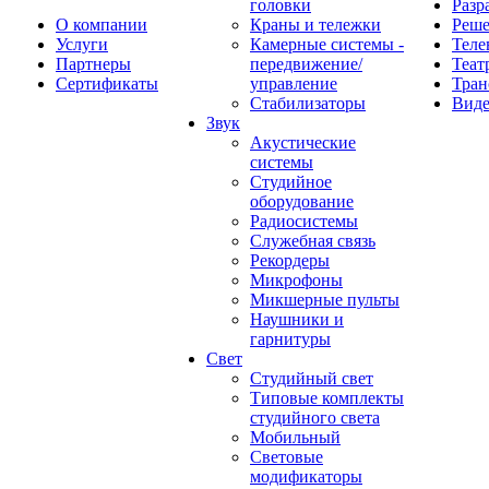
головки
Разр
О компании
Краны и тележки
Реш
Услуги
Камерные системы -
Теле
Партнеры
передвижение/
Теат
Сертификаты
управление
Тран
Стабилизаторы
Виде
Звук
Акустические
системы
Студийное
оборудование
Радиосистемы
Служебная связь
Рекордеры
Микрофоны
Микшерные пульты
Наушники и
гарнитуры
Свет
Студийный свет
Типовые комплекты
студийного света
Мобильный
Световые
модификаторы