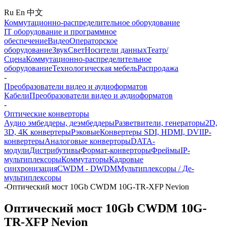
Ru
En
中文
Коммутационно-распределительное оборудование
IT оборудование и программное
обеспечение
Видео
Операторское
оборудование
Звук
Свет
Носители данных
Театр/
Сцена
Коммутационно-распределительное
оборудование
Технологическая мебель
Распродажа
-
Преобразователи видео и аудиоформатов
Кабели
Преобразователи видео и аудиоформатов
-
Оптические конверторы
Аудио эмбеддеры, деэмбеддеры
Разветвители, генераторы
2D,
3D, 4K конвертеры
Рэковые
Конвертеры SDI, HDMI, DVI
IP-
конвертеры
Аналоговые конверторы
DATA-
модули
Дистрибутивы
Формат-конверторы
Фреймы
IP-
мультиплексоры
Коммутаторы
Кадровые
синхронизация
CWDM - DWDM
Мультиплексоры / Де-
мультиплексоры
-
Оптический мост 10Gb CWDM 10G-TR-XFP Nevion
Оптический мост 10Gb CWDM 10G-
TR-XFP Nevion