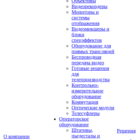
Объективы
Видеорекордеры
Мониторы и
системы
отображения
Видеомикшеры и
блоки
спецэффектов
Оборудование для
прямых трансляций
Беспроводная
передача видео
Готовые решения
для
телепроизводства
Контрольно-
измерительное
оборудование
Коммутация
Оптические модули
Телесуфлеры
Операторское
оборудование
Штативы,
Решения
пьедесталы и
О компании