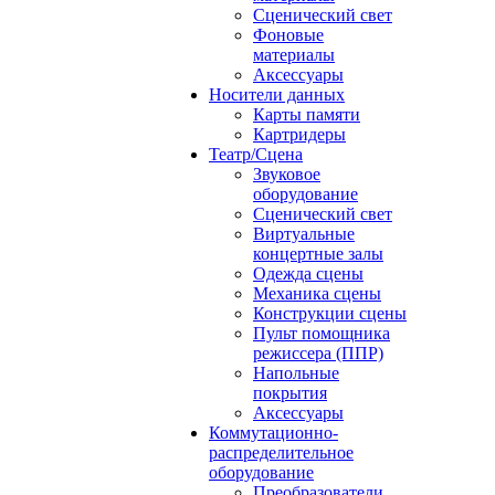
Сценический свет
Фоновые
материалы
Аксессуары
Носители данных
Карты памяти
Картридеры
Театр/Сцена
Звуковое
оборудование
Сценический свет
Виртуальные
концертные залы
Одежда сцены
Механика сцены
Конструкции сцены
Пульт помощника
режиссера (ППР)
Напольные
покрытия
Аксессуары
Коммутационно-
распределительное
оборудование
Преобразователи