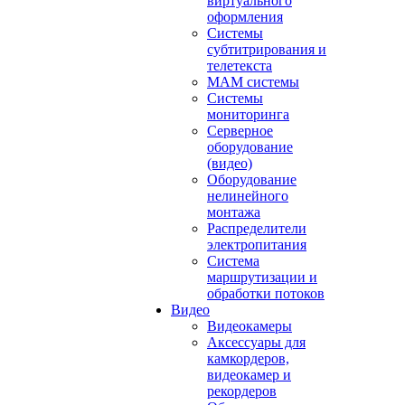
виртуального
оформления
Системы
субтитрирования и
телетекста
MAM системы
Системы
мониторинга
Серверное
оборудование
(видео)
Оборудование
нелинейного
монтажа
Распределители
электропитания
Система
маршрутизации и
обработки потоков
Видео
Видеокамеры
Аксессуары для
камкордеров,
видеокамер и
рекордеров