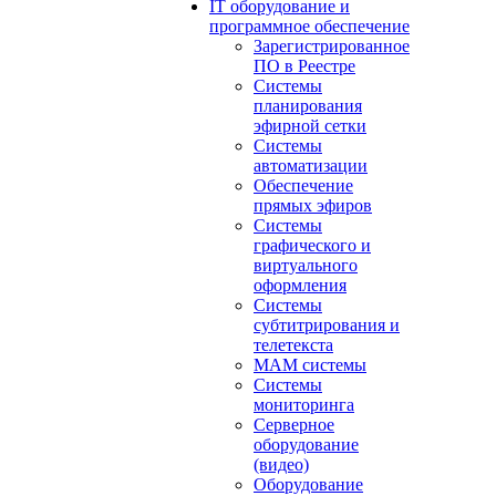
IT оборудование и
программное обеспечение
Зарегистрированное
ПО в Реестре
Системы
планирования
эфирной сетки
Системы
автоматизации
Обеспечение
прямых эфиров
Системы
графического и
виртуального
оформления
Системы
субтитрирования и
телетекста
MAM системы
Системы
мониторинга
Серверное
оборудование
(видео)
Оборудование