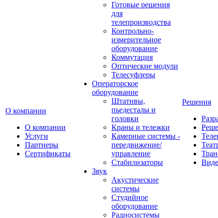
Готовые решения
для
телепроизводства
Контрольно-
измерительное
оборудование
Коммутация
Оптические модули
Телесуфлеры
Операторское
оборудование
Штативы,
Решения
пьедесталы и
О компании
головки
Разр
О компании
Краны и тележки
Реш
Услуги
Камерные системы -
Теле
Партнеры
передвижение/
Теат
Сертификаты
управление
Тран
Стабилизаторы
Виде
Звук
Акустические
системы
Студийное
оборудование
Радиосистемы