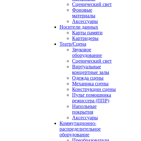
Сценический свет
Фоновые
материалы
Аксессуары
Носители данных
Карты памяти
Картридеры
Театр/Сцена
Звуковое
оборудование
Сценический свет
Виртуальные
концертные залы
Одежда сцены
Механика сцены
Конструкции сцены
Пульт помощника
режиссера (ППР)
Напольные
покрытия
Аксессуары
Коммутационно-
распределительное
оборудование
Преобразователи