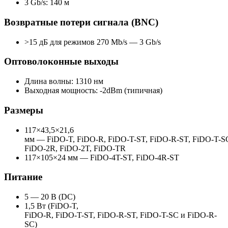
3 Gb/s: 140 м
Возвратные потери сигнала (BNC)
>15 дБ для режимов 270 Mb/s — 3 Gb/s
Оптоволоконные выходы
Длина волны: 1310 нм
Выходная мощность: -2dBm (типичная)
Размеры
117×43,5×21,6
мм —
FiDO-T
,
FiDO-R
,
FiDO-T-ST
,
FiDO-R-ST
,
FiDO-T-S
FiDO-2R, FiDO-2T, FiDO-TR
117×105×24 мм — FiDO-4T-ST, FiDO-4R-ST
Питание
5 — 20 В (DC)
1,5 Вт (FiDO-T,
FiDO-R
,
FiDO-T-ST
,
FiDO-R-ST
,
FiDO-T-SC
и FiDO-R-
SC)