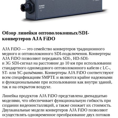
Обзор линейки оптоволоконных/SDI-
конвертеров AJA FiDO
AJA FiDO — это семейство конвертеров традиционного
медного и оптоволоконного
SDI-подключения
. Конвертеры
AJA FiDO позволяют передавать SDI-, HD-SDI-
и 3G
SDI-сигнал
на расстояние до 10 км при использовании
стандартного одномодового оптоволоконного кабеля с LC-,
ST- или
SC-разъёмами
. Конвертеры AJA FiDO соответствуют
всем спецификациям SMPTE и являются крайне надежными
и функциональными при использовании как внутри зданий,
так и на открытом воздухе.
Линейка продуктов AJA FiDO представлена двенадцатью
моделями, что обеспечивает функциональную гибкость при
создании видеоинсталляций, а также снижает их стоимость.
Двухканальные модели конвертеров AJA FiDO позволяют
осуществлять одновременное преобразование двух потоков