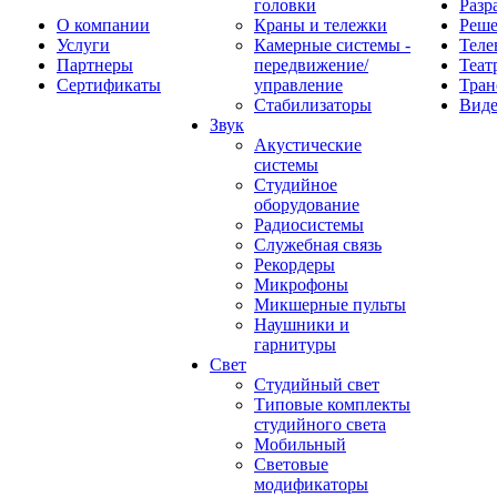
головки
Разр
О компании
Краны и тележки
Реш
Услуги
Камерные системы -
Теле
Партнеры
передвижение/
Теат
Сертификаты
управление
Тран
Стабилизаторы
Виде
Звук
Акустические
системы
Студийное
оборудование
Радиосистемы
Служебная связь
Рекордеры
Микрофоны
Микшерные пульты
Наушники и
гарнитуры
Свет
Студийный свет
Типовые комплекты
студийного света
Мобильный
Световые
модификаторы