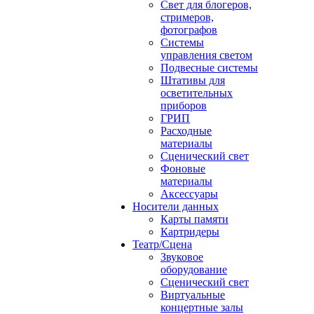
Свет для блогеров,
стримеров,
фотографов
Системы
управления светом
Подвесные системы
Штативы для
осветительных
приборов
ГРИП
Расходные
материалы
Сценический свет
Фоновые
материалы
Аксессуары
Носители данных
Карты памяти
Картридеры
Театр/Сцена
Звуковое
оборудование
Сценический свет
Виртуальные
концертные залы