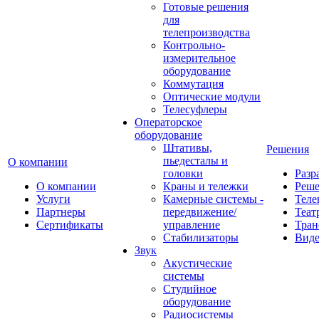
Готовые решения
для
телепроизводства
Контрольно-
измерительное
оборудование
Коммутация
Оптические модули
Телесуфлеры
Операторское
оборудование
Штативы,
Решения
пьедесталы и
О компании
головки
Разр
О компании
Краны и тележки
Реш
Услуги
Камерные системы -
Теле
Партнеры
передвижение/
Теат
Сертификаты
управление
Тран
Стабилизаторы
Виде
Звук
Акустические
системы
Студийное
оборудование
Радиосистемы