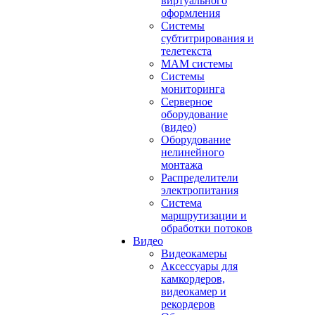
виртуального
оформления
Системы
субтитрирования и
телетекста
MAM системы
Системы
мониторинга
Серверное
оборудование
(видео)
Оборудование
нелинейного
монтажа
Распределители
электропитания
Система
маршрутизации и
обработки потоков
Видео
Видеокамеры
Аксессуары для
камкордеров,
видеокамер и
рекордеров