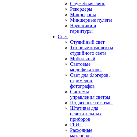
Служебная связь
Рекордеры
Микрофоны
Микшерные пульты
Наушники и
гарнитуры
Свет
Студийный свет
Типовые комплекты
студийного света
Мобильный
Световые
модификаторы
Свет для блогеров,
стримеров,
фотографов
Системы
управления светом
Подвесные системы
Штативы для
осветительных
приборов
ГРИП
Расходные
материалы