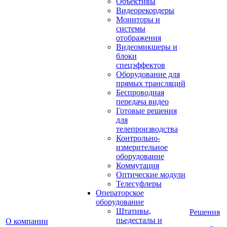
Объективы
Видеорекордеры
Мониторы и
системы
отображения
Видеомикшеры и
блоки
спецэффектов
Оборудование для
прямых трансляций
Беспроводная
передача видео
Готовые решения
для
телепроизводства
Контрольно-
измерительное
оборудование
Коммутация
Оптические модули
Телесуфлеры
Операторское
оборудование
Штативы,
Решения
пьедесталы и
О компании