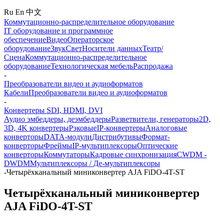
Ru
En
中文
Коммутационно-распределительное оборудование
IT оборудование и программное
обеспечение
Видео
Операторское
оборудование
Звук
Свет
Носители данных
Театр/
Сцена
Коммутационно-распределительное
оборудование
Технологическая мебель
Распродажа
-
Преобразователи видео и аудиоформатов
Кабели
Преобразователи видео и аудиоформатов
-
Конвертеры SDI, HDMI, DVI
Аудио эмбеддеры, деэмбеддеры
Разветвители, генераторы
2D,
3D, 4K конвертеры
Рэковые
IP-конвертеры
Аналоговые
конверторы
DATA-модули
Дистрибутивы
Формат-
конверторы
Фреймы
IP-мультиплексоры
Оптические
конверторы
Коммутаторы
Кадровые синхронизация
CWDM -
DWDM
Мультиплексоры / Де-мультиплексоры
-
Четырёхканальный миниконвертер AJA FiDO-4T-ST
Четырёхканальный миниконвертер
AJA FiDO-4T-ST