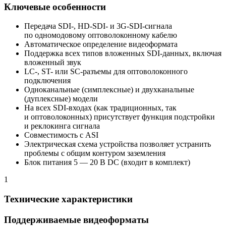
Ключевые особенности
Передача SDI-, HD-SDI- и 3G-SDI-сигнала
по одномодовому оптоволоконному кабелю
Автоматическое определение видеоформата
Поддержка всех типов вложенных
SDI-данных
, включая
вложенный звук
LC-, ST- или
SC-разъемы
для оптоволоконного
подключения
Одноканальные (симплексные) и двухканальные
(дуплексные) модели
На всех
SDI-входах
(как традиционных, так
и оптоволоконных) присутствует функция подстройки
и реклокинга сигнала
Совместимость с ASI
Электрическая схема устройства позволяет устранить
проблемы с общим контуром заземления
Блок питания 5 — 20 В DC (входит в комплект)
1
Технические характеристики
Поддерживаемые видеоформаты