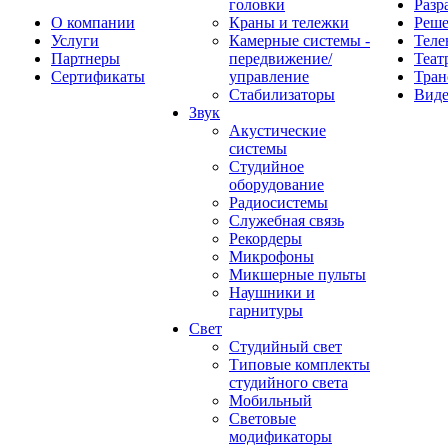
головки
Разр
О компании
Краны и тележки
Реш
Услуги
Камерные системы -
Теле
Партнеры
передвижение/
Теат
Сертификаты
управление
Тран
Стабилизаторы
Виде
Звук
Акустические
системы
Студийное
оборудование
Радиосистемы
Служебная связь
Рекордеры
Микрофоны
Микшерные пульты
Наушники и
гарнитуры
Свет
Студийный свет
Типовые комплекты
студийного света
Мобильный
Световые
модификаторы