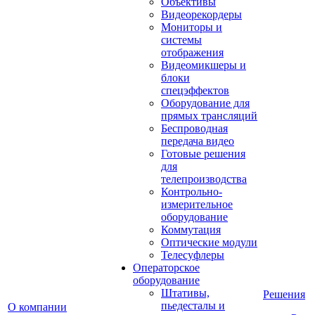
Объективы
Видеорекордеры
Мониторы и
системы
отображения
Видеомикшеры и
блоки
спецэффектов
Оборудование для
прямых трансляций
Беспроводная
передача видео
Готовые решения
для
телепроизводства
Контрольно-
измерительное
оборудование
Коммутация
Оптические модули
Телесуфлеры
Операторское
оборудование
Штативы,
Решения
пьедесталы и
О компании