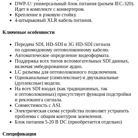
DWP-U: универсальный блок питания (разъем IEC-320).
Идет в комплекте с конвертером.
Крепление в рэковую стойку.
4-штырьковый XLR кабель питания.
Ключевые особенности
Передача SDI,
HD-SDI
и 3G
HD-SDI
сигнала
по одномодовому оптоволоконному кабелю.
Автоматическое определение видеоформата.
Поддержка всех типов вспомогательных SDI данных,
включая эмбедированное аудио.
LC разъемы для оптоволоконного подключения.
Одноканальные (симплексные) и двухканальные
(дуплексные) модели.
На всех SDI входах (как традиционных, так
и оптоволоконных) присутствует функция подстройки
и реклокинга сигнала.
Совместимость с ASI.
Электрическая схема устройства позволяет устранить
проблемы с общим контуром заземления.
Блок питания 5-20 В DC (приобретается отдельно)
Спецификация