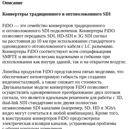
Описание
Конвертеры традиционного и оптоволоконного SDI
FiDO — это семейство конвертеров традиционного
и оптоволоконного SDI подключения. Конвертеры FiDO
позволяют передавать SDI,
HD-SDI
и 3G SDI сигнал
на расстояния до 10 км при использовании стандартного
одномодового оптоволоконного кабеля с LC разъемами.
Конвертеры FiDO соответствуют всем спецификациям
SMPTE и являются весьма надежными и гибкими при
использовании как внутри зданий, так и на открытом воздухе.
Линейка продуктов FiDO представлена пятью моделями, что
обеспечивает неповторимую гибкость при создании
видеоинсталляций, а также снижает их стоимость.
Двухканальные модели конвертеров FiDO позволяют
осуществлять одновременное преобразование двух потоков
сигнала, что является идеальным решением для работы с 3D,
dual-link
SDI стандартами или двумя полностью
независимыми SDI каналами (например, SD, HD и 3Gb/s
видео могут сочетаться в любой комбинации). Кроме того,
в конструкции конвертеров FiDO предусмотрена
электрическая изоляция каналов, устраняющая проблемы
с общим контуром заземления.