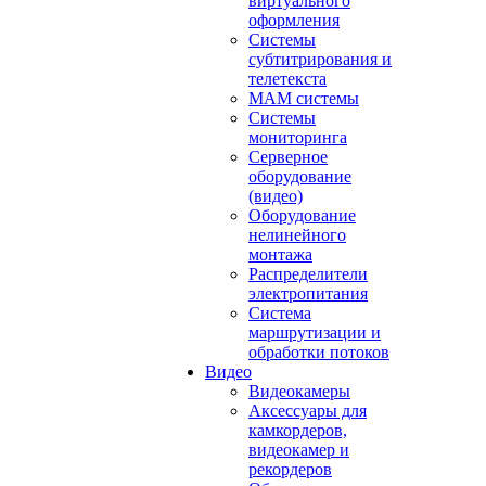
виртуального
оформления
Системы
субтитрирования и
телетекста
MAM системы
Системы
мониторинга
Серверное
оборудование
(видео)
Оборудование
нелинейного
монтажа
Распределители
электропитания
Система
маршрутизации и
обработки потоков
Видео
Видеокамеры
Аксессуары для
камкордеров,
видеокамер и
рекордеров