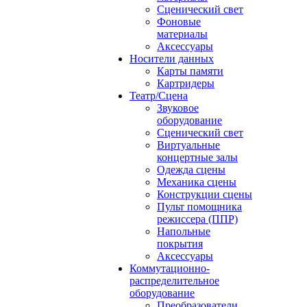
Сценический свет
Фоновые
материалы
Аксессуары
Носители данных
Карты памяти
Картридеры
Театр/Сцена
Звуковое
оборудование
Сценический свет
Виртуальные
концертные залы
Одежда сцены
Механика сцены
Конструкции сцены
Пульт помощника
режиссера (ППР)
Напольные
покрытия
Аксессуары
Коммутационно-
распределительное
оборудование
Преобразователи