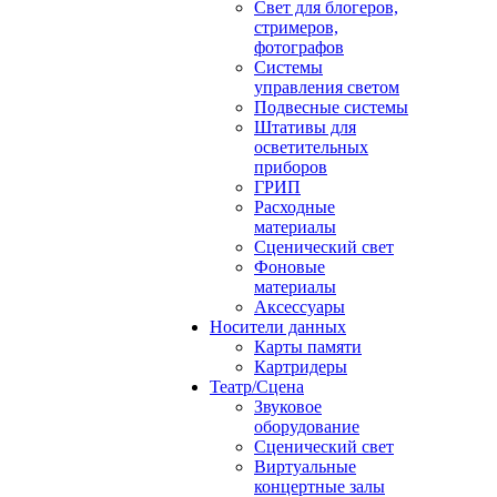
Свет для блогеров,
стримеров,
фотографов
Системы
управления светом
Подвесные системы
Штативы для
осветительных
приборов
ГРИП
Расходные
материалы
Сценический свет
Фоновые
материалы
Аксессуары
Носители данных
Карты памяти
Картридеры
Театр/Сцена
Звуковое
оборудование
Сценический свет
Виртуальные
концертные залы