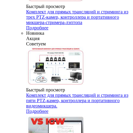
Быстрый просмотр
Комплект для прямых трансляций и стриминга из
трех PTZ-камер, контроллера и портативного
микшера-стримера-лэптопа
Подробнее
Новинка
Акция
Советуем
Быстрый просмотр
Комплект для прямых трансляций и стриминга из
пяти PTZ-камер, контроллера и портативного
видеомикшера.
Подробнее