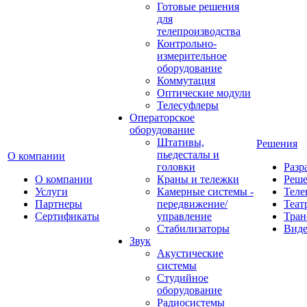
Готовые решения
для
телепроизводства
Контрольно-
измерительное
оборудование
Коммутация
Оптические модули
Телесуфлеры
Операторское
оборудование
Штативы,
Решения
пьедесталы и
О компании
головки
Разр
О компании
Краны и тележки
Реш
Услуги
Камерные системы -
Теле
Партнеры
передвижение/
Теат
Сертификаты
управление
Тран
Стабилизаторы
Виде
Звук
Акустические
системы
Студийное
оборудование
Радиосистемы