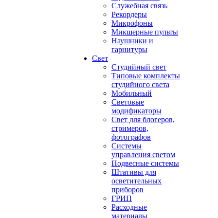
Служебная связь
Рекордеры
Микрофоны
Микшерные пульты
Наушники и
гарнитуры
Свет
Студийный свет
Типовые комплекты
студийного света
Мобильный
Световые
модификаторы
Свет для блогеров,
стримеров,
фотографов
Системы
управления светом
Подвесные системы
Штативы для
осветительных
приборов
ГРИП
Расходные
материалы