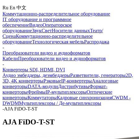
Ru
En
中文
Коммутационно-распределительное оборудование
IT оборудование и программное
обеспечение
Видео
Операторское
оборудование
Звук
Свет
Носители данных
Театр/
Сцена
Коммутационно-распределительное
оборудование
Технологическая мебель
Распродажа
-
Преобразователи видео и аудиоформатов
Кабели
Преобразователи видео и аудиоформатов
-
Конвертеры SDI, HDMI, DVI
Аудио эмбеддеры, деэмбеддеры
Разветвители, генераторы
2D,
3D, 4K конвертеры
Рэковые
IP-конвертеры
Аналоговые
конверторы
DATA-модули
Дистрибутивы
Формат-
конверторы
Фреймы
IP-мультиплексоры
Оптические
конверторы
Коммутаторы
Кадровые синхронизация
CWDM -
DWDM
Мультиплексоры / Де-мультиплексоры
-
AJA FiDO-T-ST
AJA FiDO-T-ST