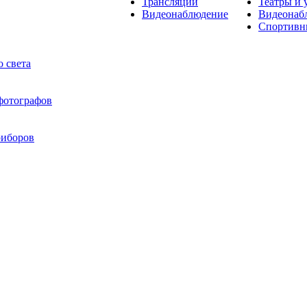
Трансляции
Театры и 
Видеонаблюдение
Видеонаб
Спортивн
 света
 фотографов
риборов