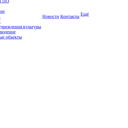
ка ПО
ние
Ещё
К
Новости
Контакты
С
учреждения культуры
людение
ые объекты