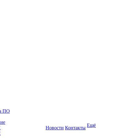
ка ПО
ние
Ещё
К
Новости
Контакты
С