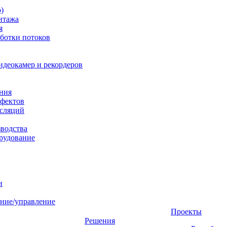
)
нтажа
я
ботки потоков
идеокамер и рекордеров
ния
фектов
нсляций
зводства
рудование
и
ние/управление
Проекты
Решения