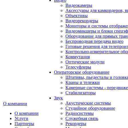
Видео
Видеокамеры
Аксессуары для камкордеров, в
Объективы
Видеорекордеры
Мониторы и системы отображе
Видеомикшеры и блоки спецэф
Оборудование для прямых тра
Беспроводная передача видео
Готовые решения для телепрои
Контрольно-измерительное обо
Коммутация
Оптические модули
Телесуфлеры
Операторское оборудование
Штативы, пьедесталы и головк
Краны и тележки
Камерные системы - передвиже
Стабилизаторы
Звук
Акустические системы
О компании
Студийное оборудование
О компании
Радиосистемы
Услуги
Служебная связь
Партнеры
Рекордеры