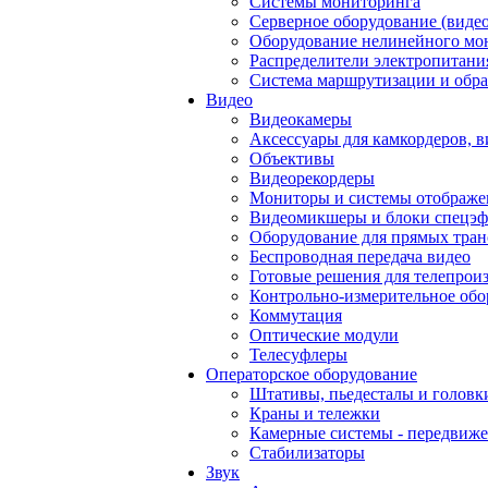
Системы мониторинга
Серверное оборудование (видео
Оборудование нелинейного мо
Распределители электропитани
Система маршрутизации и обра
Видео
Видеокамеры
Аксессуары для камкордеров, в
Объективы
Видеорекордеры
Мониторы и системы отображе
Видеомикшеры и блоки спецэф
Оборудование для прямых тра
Беспроводная передача видео
Готовые решения для телепрои
Контрольно-измерительное обо
Коммутация
Оптические модули
Телесуфлеры
Операторское оборудование
Штативы, пьедесталы и головк
Краны и тележки
Камерные системы - передвиже
Стабилизаторы
Звук