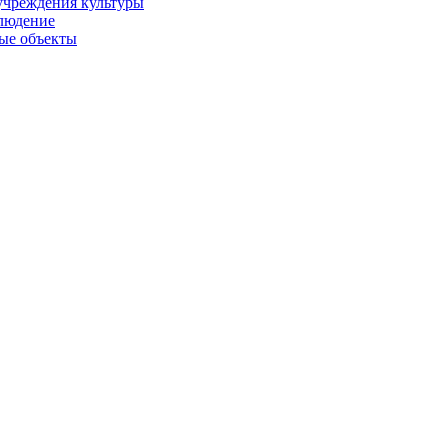
учреждения культуры
людение
ые объекты