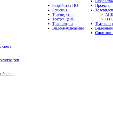
Разработ
Разработка ПО
Проекты
Решения
Телевиде
Телевидение
АС
Театр/Сцена
ПТ
Трансляции
Театры и 
Видеонаблюдение
Видеонаб
Спортивн
 света
 фотографов
риборов