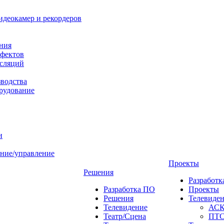
идеокамер и рекордеров
ния
фектов
нсляций
зводства
рудование
и
ние/управление
Проекты
Решения
Разработ
Разработка ПО
Проекты
Решения
Телевиде
Телевидение
АС
Театр/Сцена
ПТ