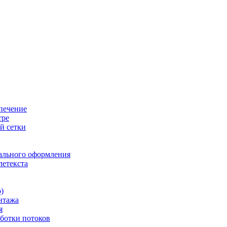
печение
тре
й сетки
ального оформления
летекста
)
нтажа
я
ботки потоков