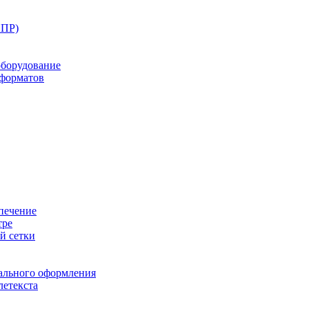
ППР)
оборудование
оформатов
печение
тре
й сетки
ального оформления
летекста