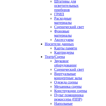
Штативы для
осветительных
приборов
ГРИП
Расходные
материалы
Сценический свет
Фоновые
материалы
Аксессуары
Носители данных
Карты памяти
Картридеры
Театр/Сцена
Звуковое
оборудование
Сценический свет
Виртуальные
концертные залы
Одежда сцены
Механика сцены
Конструкции сцены
Пульт помощника
режиссера (ППР)
Напольные