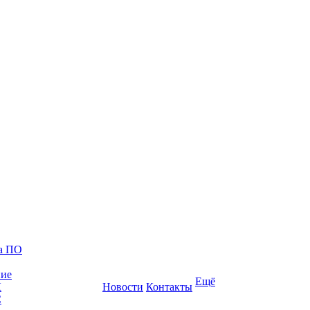
ка ПО
ние
Ещё
К
Новости
Контакты
С