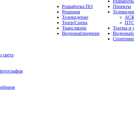
Разработ
Разработка ПО
Проекты
Решения
Телевиде
Телевидение
АС
Театр/Сцена
ПТ
Трансляции
Театры и 
Видеонаблюдение
Видеонаб
Спортивн
 света
 фотографов
риборов