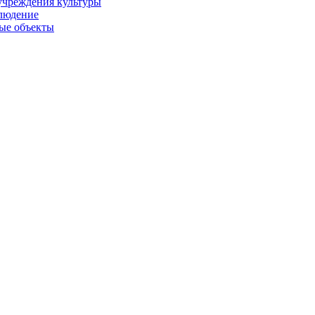
учреждения культуры
людение
ые объекты