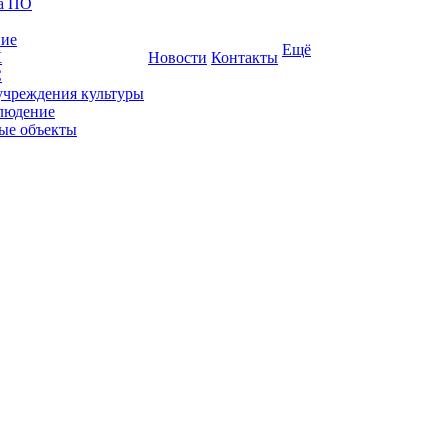
ка ПО
ние
Ещё
К
Новости
Контакты
С
учреждения культуры
людение
ые объекты