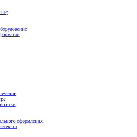
ППР)
оборудование
оформатов
печение
тре
й сетки
ального оформления
летекста