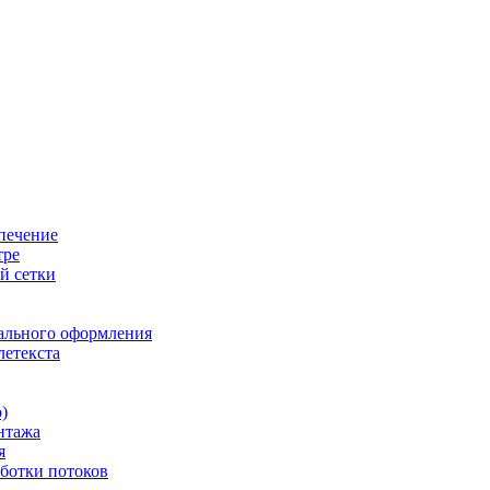
печение
тре
й сетки
ального оформления
летекста
)
нтажа
я
ботки потоков