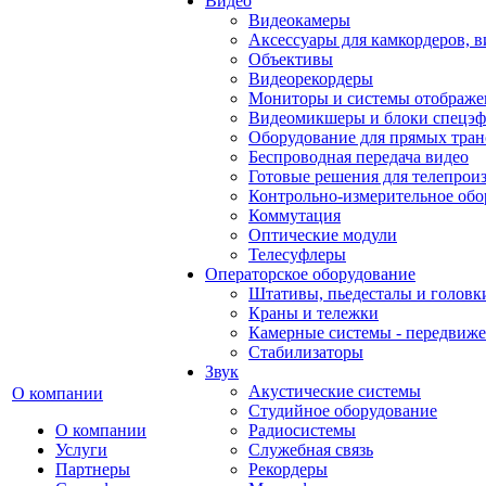
Видео
Видеокамеры
Аксессуары для камкордеров, в
Объективы
Видеорекордеры
Мониторы и системы отображе
Видеомикшеры и блоки спецэф
Оборудование для прямых тра
Беспроводная передача видео
Готовые решения для телепрои
Контрольно-измерительное обо
Коммутация
Оптические модули
Телесуфлеры
Операторское оборудование
Штативы, пьедесталы и головк
Краны и тележки
Камерные системы - передвиже
Стабилизаторы
Звук
Акустические системы
О компании
Студийное оборудование
О компании
Радиосистемы
Услуги
Служебная связь
Партнеры
Рекордеры