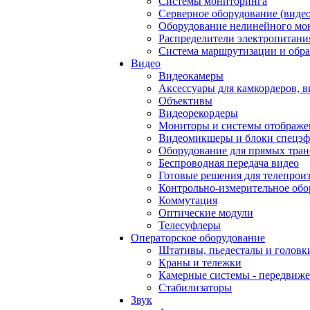
Системы мониторинга
Серверное оборудование (видео
Оборудование нелинейного мо
Распределители электропитани
Система маршрутизации и обра
Видео
Видеокамеры
Аксессуары для камкордеров, в
Объективы
Видеорекордеры
Мониторы и системы отображе
Видеомикшеры и блоки спецэф
Оборудование для прямых тра
Беспроводная передача видео
Готовые решения для телепрои
Контрольно-измерительное обо
Коммутация
Оптические модули
Телесуфлеры
Операторское оборудование
Штативы, пьедесталы и головк
Краны и тележки
Камерные системы - передвиже
Стабилизаторы
Звук