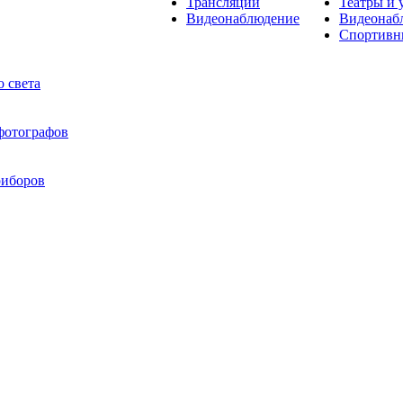
Трансляции
Театры и 
Видеонаблюдение
Видеонаб
Спортивн
 света
 фотографов
риборов