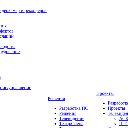
идеокамер и рекордеров
ния
фектов
нсляций
зводства
рудование
и
ние/управление
Проекты
Решения
Разработ
Разработка ПО
Проекты
Решения
Телевиде
Телевидение
АС
Театр/Сцена
ПТ