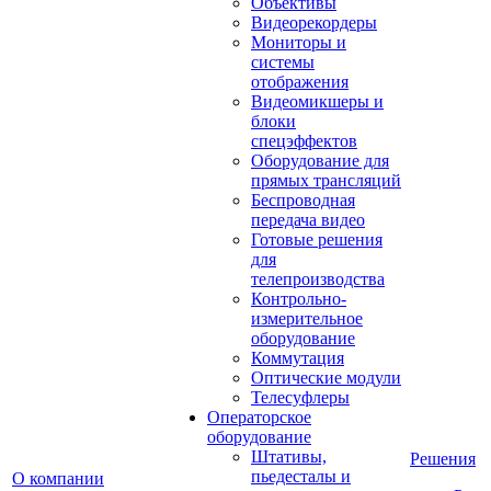
Объективы
Видеорекордеры
Мониторы и
системы
отображения
Видеомикшеры и
блоки
спецэффектов
Оборудование для
прямых трансляций
Беспроводная
передача видео
Готовые решения
для
телепроизводства
Контрольно-
измерительное
оборудование
Коммутация
Оптические модули
Телесуфлеры
Операторское
оборудование
Штативы,
Решения
пьедесталы и
О компании