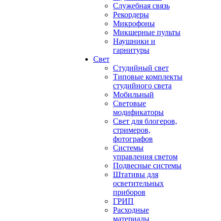
Служебная связь
Рекордеры
Микрофоны
Микшерные пульты
Наушники и
гарнитуры
Свет
Студийный свет
Типовые комплекты
студийного света
Мобильный
Световые
модификаторы
Свет для блогеров,
стримеров,
фотографов
Системы
управления светом
Подвесные системы
Штативы для
осветительных
приборов
ГРИП
Расходные
материалы