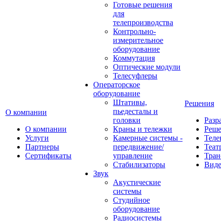
Готовые решения
для
телепроизводства
Контрольно-
измерительное
оборудование
Коммутация
Оптические модули
Телесуфлеры
Операторское
оборудование
Штативы,
Решения
пьедесталы и
О компании
головки
Разр
О компании
Краны и тележки
Реш
Услуги
Камерные системы -
Теле
Партнеры
передвижение/
Теат
Сертификаты
управление
Тран
Стабилизаторы
Виде
Звук
Акустические
системы
Студийное
оборудование
Радиосистемы