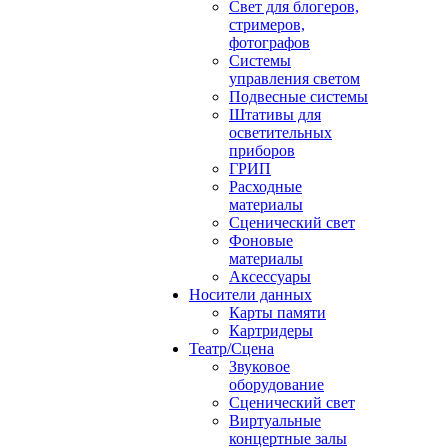
Свет для блогеров,
стримеров,
фотографов
Системы
управления светом
Подвесные системы
Штативы для
осветительных
приборов
ГРИП
Расходные
материалы
Сценический свет
Фоновые
материалы
Аксессуары
Носители данных
Карты памяти
Картридеры
Театр/Сцена
Звуковое
оборудование
Сценический свет
Виртуальные
концертные залы