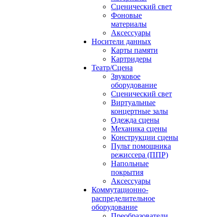
Сценический свет
Фоновые
материалы
Аксессуары
Носители данных
Карты памяти
Картридеры
Театр/Сцена
Звуковое
оборудование
Сценический свет
Виртуальные
концертные залы
Одежда сцены
Механика сцены
Конструкции сцены
Пульт помощника
режиссера (ППР)
Напольные
покрытия
Аксессуары
Коммутационно-
распределительное
оборудование
Преобразователи