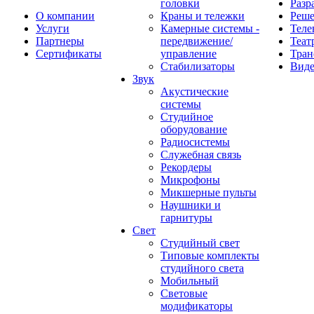
головки
Разр
О компании
Краны и тележки
Реш
Услуги
Камерные системы -
Теле
Партнеры
передвижение/
Теат
Сертификаты
управление
Тран
Стабилизаторы
Виде
Звук
Акустические
системы
Студийное
оборудование
Радиосистемы
Служебная связь
Рекордеры
Микрофоны
Микшерные пульты
Наушники и
гарнитуры
Свет
Студийный свет
Типовые комплекты
студийного света
Мобильный
Световые
модификаторы