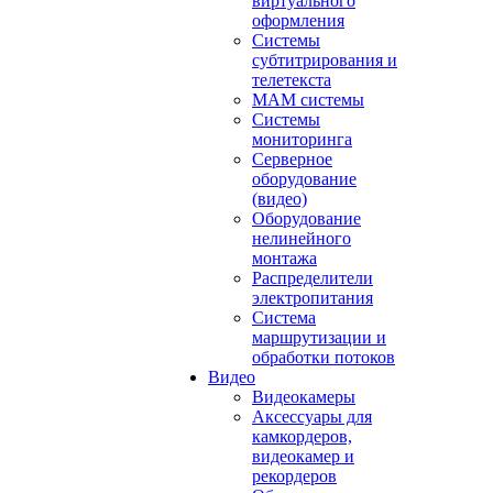
виртуального
оформления
Системы
субтитрирования и
телетекста
MAM системы
Системы
мониторинга
Серверное
оборудование
(видео)
Оборудование
нелинейного
монтажа
Распределители
электропитания
Система
маршрутизации и
обработки потоков
Видео
Видеокамеры
Аксессуары для
камкордеров,
видеокамер и
рекордеров