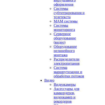
виртуального
оформления
Системы
субтитрирования и
телетекста
MAM системы
Системы
мониторинга
Серверное
оборудование
(видео)
Оборудование
нелинейного
монтажа
Распределители
электропитания
Система
маршрутизации и
обработки потоков
Видео
Видеокамеры
Аксессуары для
камкордеров,
видеокамер и
рекордеров