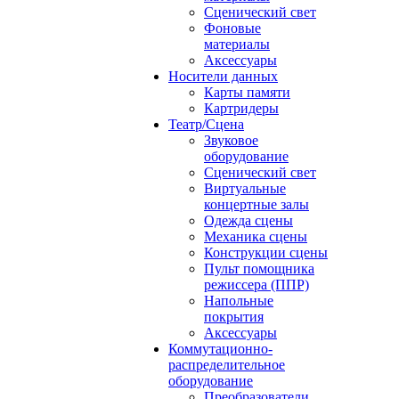
Сценический свет
Фоновые
материалы
Аксессуары
Носители данных
Карты памяти
Картридеры
Театр/Сцена
Звуковое
оборудование
Сценический свет
Виртуальные
концертные залы
Одежда сцены
Механика сцены
Конструкции сцены
Пульт помощника
режиссера (ППР)
Напольные
покрытия
Аксессуары
Коммутационно-
распределительное
оборудование
Преобразователи