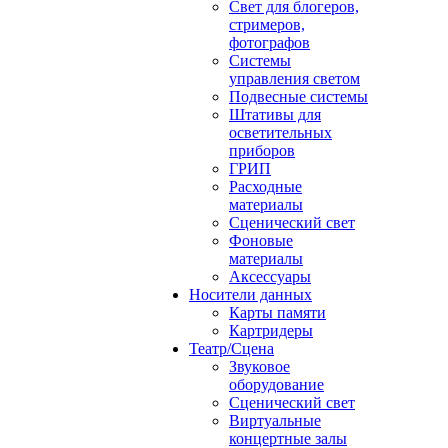
Свет для блогеров,
стримеров,
фотографов
Системы
управления светом
Подвесные системы
Штативы для
осветительных
приборов
ГРИП
Расходные
материалы
Сценический свет
Фоновые
материалы
Аксессуары
Носители данных
Карты памяти
Картридеры
Театр/Сцена
Звуковое
оборудование
Сценический свет
Виртуальные
концертные залы