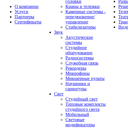
головки
Разр
О компании
Краны и тележки
Реш
Услуги
Камерные системы -
Теле
Партнеры
передвижение/
Теат
Сертификаты
управление
Тран
Стабилизаторы
Виде
Звук
Акустические
системы
Студийное
оборудование
Радиосистемы
Служебная связь
Рекордеры
Микрофоны
Микшерные пульты
Наушники и
гарнитуры
Свет
Студийный свет
Типовые комплекты
студийного света
Мобильный
Световые
модификаторы