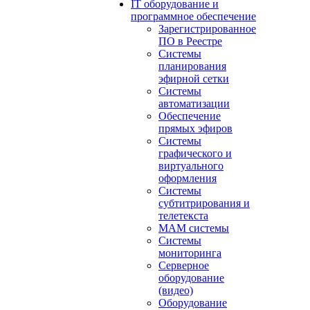
IT оборудование и
программное обеспечение
Зарегистрированное
ПО в Реестре
Системы
планирования
эфирной сетки
Системы
автоматизации
Обеспечение
прямых эфиров
Системы
графического и
виртуального
оформления
Системы
субтитрирования и
телетекста
MAM системы
Системы
мониторинга
Серверное
оборудование
(видео)
Оборудование