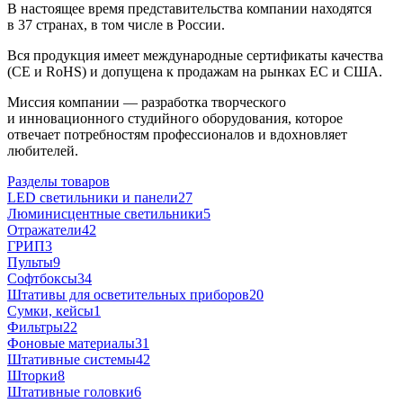
В настоящее время представительства компании находятся
в 37 странах, в том числе в России.
Вся продукция имеет международные сертификаты качества
(CE и RoHS) и допущена к продажам на рынках ЕС и США.
Миссия компании — разработка творческого
и инновационного студийного оборудования, которое
отвечает потребностям профессионалов и вдохновляет
любителей.
Разделы товаров
LED светильники и панели
27
Люминисцентные светильники
5
Отражатели
42
ГРИП
3
Пульты
9
Софтбоксы
34
Штативы для осветительных приборов
20
Сумки, кейсы
1
Фильтры
22
Фоновые материалы
31
Штативные системы
42
Шторки
8
Штативные головки
6