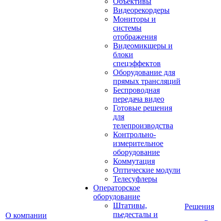
Объективы
Видеорекордеры
Мониторы и
системы
отображения
Видеомикшеры и
блоки
спецэффектов
Оборудование для
прямых трансляций
Беспроводная
передача видео
Готовые решения
для
телепроизводства
Контрольно-
измерительное
оборудование
Коммутация
Оптические модули
Телесуфлеры
Операторское
оборудование
Штативы,
Решения
пьедесталы и
О компании