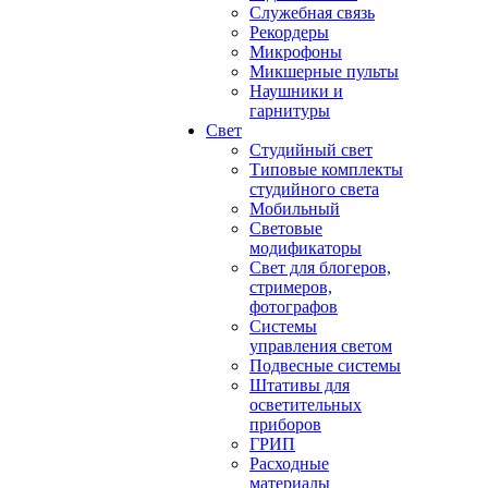
Служебная связь
Рекордеры
Микрофоны
Микшерные пульты
Наушники и
гарнитуры
Свет
Студийный свет
Типовые комплекты
студийного света
Мобильный
Световые
модификаторы
Свет для блогеров,
стримеров,
фотографов
Системы
управления светом
Подвесные системы
Штативы для
осветительных
приборов
ГРИП
Расходные
материалы