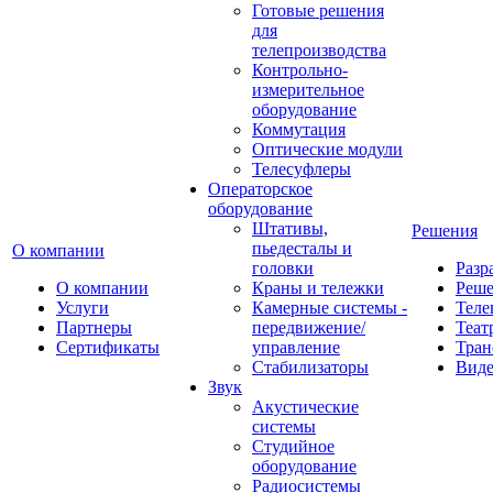
Готовые решения
для
телепроизводства
Контрольно-
измерительное
оборудование
Коммутация
Оптические модули
Телесуфлеры
Операторское
оборудование
Штативы,
Решения
пьедесталы и
О компании
головки
Разр
О компании
Краны и тележки
Реш
Услуги
Камерные системы -
Теле
Партнеры
передвижение/
Теат
Сертификаты
управление
Тран
Стабилизаторы
Виде
Звук
Акустические
системы
Студийное
оборудование
Радиосистемы