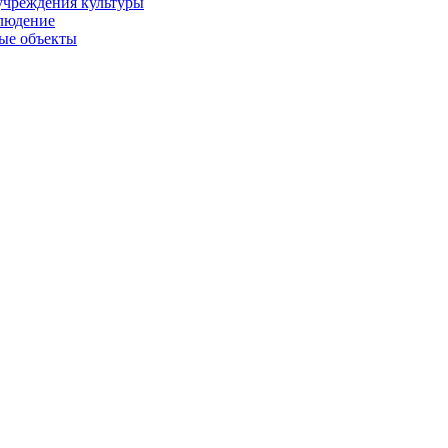
учреждения культуры
людение
ые объекты