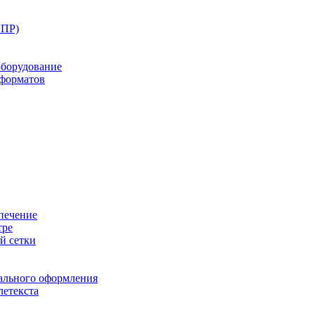
ППР)
оборудование
оформатов
печение
тре
й сетки
ального оформления
летекста