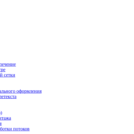
печение
тре
й сетки
ального оформления
летекста
)
нтажа
я
ботки потоков