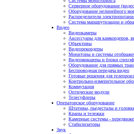
Системы мониторинга
Серверное оборудование (видео
Оборудование нелинейного мо
Распределители электропитани
Система маршрутизации и обра
Видео
Видеокамеры
Аксессуары для камкордеров, в
Объективы
Видеорекордеры
Мониторы и системы отображе
Видеомикшеры и блоки спецэф
Оборудование для прямых тра
Беспроводная передача видео
Готовые решения для телепрои
Контрольно-измерительное обо
Коммутация
Оптические модули
Телесуфлеры
Операторское оборудование
Штативы, пьедесталы и головк
Краны и тележки
Камерные системы - передвиже
Стабилизаторы
Звук