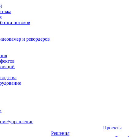
)
нтажа
я
ботки потоков
идеокамер и рекордеров
ния
фектов
нсляций
зводства
рудование
и
ние/управление
Проекты
Решения