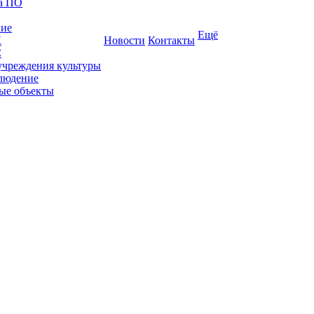
ка ПО
ние
Ещё
К
Новости
Контакты
С
учреждения культуры
людение
ые объекты