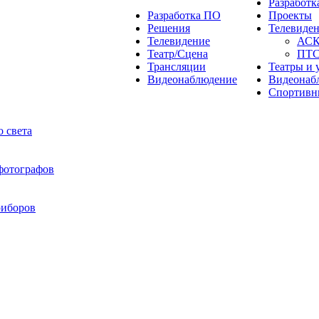
Разработ
Разработка ПО
Проекты
Решения
Телевиде
Телевидение
АС
Театр/Сцена
ПТ
Трансляции
Театры и 
Видеонаблюдение
Видеонаб
Спортивн
 света
 фотографов
риборов