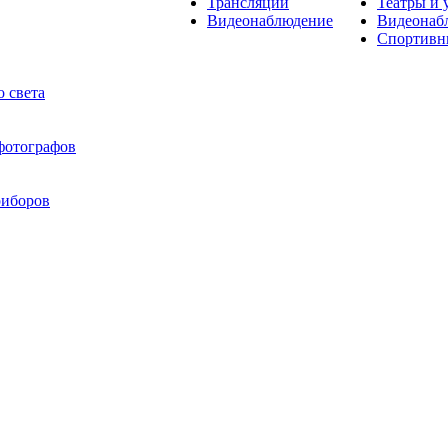
Трансляции
Театры и 
Видеонаблюдение
Видеонаб
Спортивн
 света
 фотографов
риборов