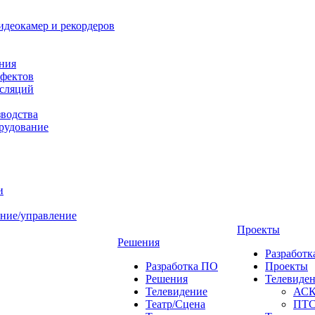
идеокамер и рекордеров
ния
фектов
нсляций
зводства
рудование
и
ние/управление
Проекты
Решения
Разработ
Разработка ПО
Проекты
Решения
Телевиде
Телевидение
АС
Театр/Сцена
ПТ