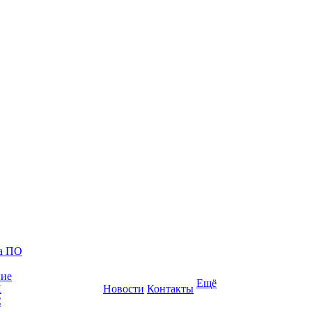
ка ПО
ние
Ещё
К
Новости
Контакты
С