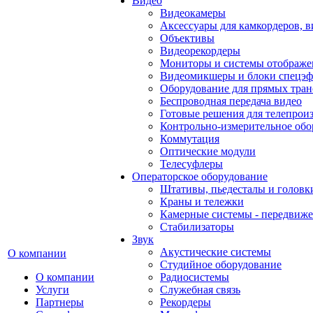
Видео
Видеокамеры
Аксессуары для камкордеров, в
Объективы
Видеорекордеры
Мониторы и системы отображе
Видеомикшеры и блоки спецэф
Оборудование для прямых тра
Беспроводная передача видео
Готовые решения для телепрои
Контрольно-измерительное обо
Коммутация
Оптические модули
Телесуфлеры
Операторское оборудование
Штативы, пьедесталы и головк
Краны и тележки
Камерные системы - передвиже
Стабилизаторы
Звук
Акустические системы
О компании
Студийное оборудование
О компании
Радиосистемы
Услуги
Служебная связь
Партнеры
Рекордеры