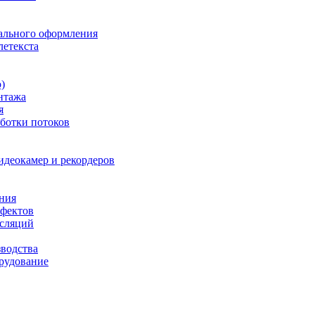
ального оформления
летекста
)
нтажа
я
ботки потоков
идеокамер и рекордеров
ния
фектов
нсляций
зводства
рудование