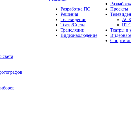
Разработ
Разработка ПО
Проекты
Решения
Телевиде
Телевидение
АС
Театр/Сцена
ПТ
Трансляции
Театры и 
Видеонаблюдение
Видеонаб
Спортивн
 света
 фотографов
риборов