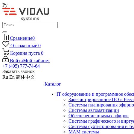
Ру
Сравнение
0
Отложенные
0
Корзина
пуста
0
Войти
Мой кабинет
+7 (495) 777-74-64
Заказать звонок
Ru
En
简体中文
Каталог
IT оборудование и программное обес
Зарегистрированное ПО в Реес
Системы планирования эфирно
Системы автоматизации
Обеспечение прямых эфиров
Системы графического и вирту
Системы субтитрирования и те
MAM системы