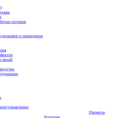
)
нтажа
я
ботки потоков
идеокамер и рекордеров
ния
фектов
нсляций
зводства
рудование
и
ние/управление
Проекты
Решения