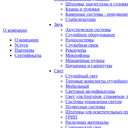
Штативы, пьедесталы и головк
Краны и тележки
Камерные системы - передвиже
Стабилизаторы
Звук
Акустические системы
О компании
Студийное оборудование
О компании
Радиосистемы
Услуги
Служебная связь
Партнеры
Рекордеры
Сертификаты
Микрофоны
Микшерные пульты
Наушники и гарнитуры
Свет
Студийный свет
Типовые комплекты студийного
Мобильный
Световые модификаторы
Свет для блогеров, стримеров,
Системы управления светом
Подвесные системы
Штативы для осветительных п
ГРИП
Расходные материалы
Сценический свет