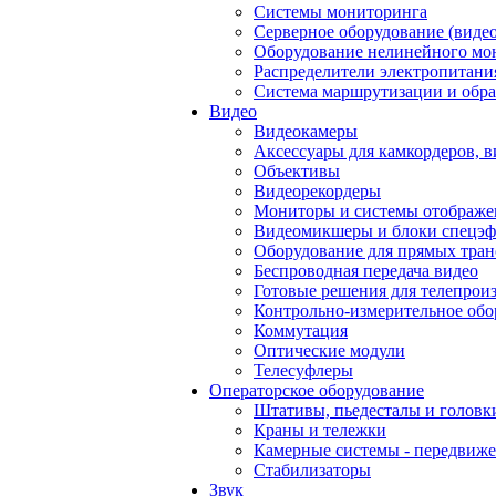
Системы мониторинга
Серверное оборудование (видео
Оборудование нелинейного мо
Распределители электропитани
Система маршрутизации и обра
Видео
Видеокамеры
Аксессуары для камкордеров, в
Объективы
Видеорекордеры
Мониторы и системы отображе
Видеомикшеры и блоки спецэф
Оборудование для прямых тра
Беспроводная передача видео
Готовые решения для телепрои
Контрольно-измерительное обо
Коммутация
Оптические модули
Телесуфлеры
Операторское оборудование
Штативы, пьедесталы и головк
Краны и тележки
Камерные системы - передвиже
Стабилизаторы
Звук