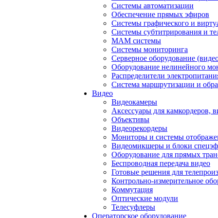
Системы автоматизации
Обеспечение прямых эфиров
Системы графического и вирту
Системы субтитрирования и те
MAM системы
Системы мониторинга
Серверное оборудование (видео
Оборудование нелинейного мо
Распределители электропитани
Система маршрутизации и обра
Видео
Видеокамеры
Аксессуары для камкордеров, в
Объективы
Видеорекордеры
Мониторы и системы отображе
Видеомикшеры и блоки спецэф
Оборудование для прямых тра
Беспроводная передача видео
Готовые решения для телепрои
Контрольно-измерительное обо
Коммутация
Оптические модули
Телесуфлеры
Операторское оборудование