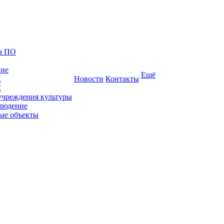
ка ПО
ние
Ещё
К
Новости
Контакты
С
учреждения культуры
людение
ые объекты