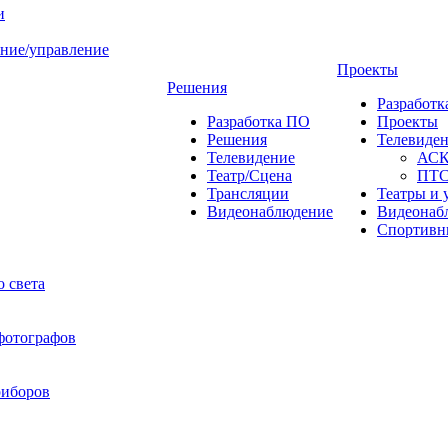
и
ние/управление
Проекты
Решения
Разработ
Разработка ПО
Проекты
Решения
Телевиде
Телевидение
АС
Театр/Сцена
ПТ
Трансляции
Театры и 
Видеонаблюдение
Видеонаб
Спортивн
 света
 фотографов
риборов