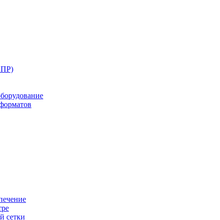
ППР)
оборудование
оформатов
печение
тре
й сетки