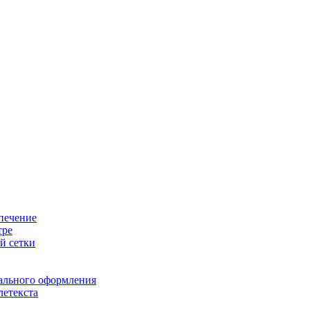
печение
тре
й сетки
ального оформления
летекста