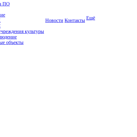
ка ПО
ние
Ещё
К
Новости
Контакты
С
учреждения культуры
людение
ые объекты