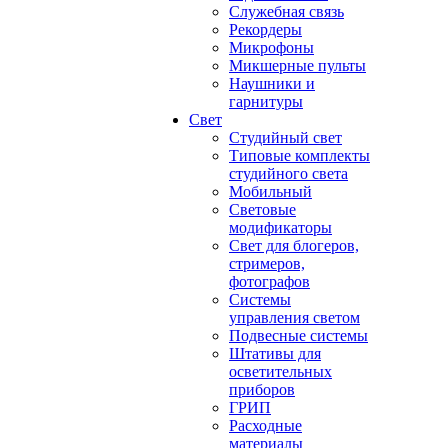
Служебная связь
Рекордеры
Микрофоны
Микшерные пульты
Наушники и
гарнитуры
Свет
Студийный свет
Типовые комплекты
студийного света
Мобильный
Световые
модификаторы
Свет для блогеров,
стримеров,
фотографов
Системы
управления светом
Подвесные системы
Штативы для
осветительных
приборов
ГРИП
Расходные
материалы