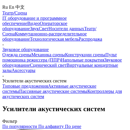
Ru
En
中文
Театр/Сцена
IT оборудование и программное
обеспечение
Видео
Операторское
оборудование
Звук
Свет
Носители данных
Театр/
Сцена
Коммутационно-распределительное
оборудование
Технологическая мебель
Распродажа
-
Звуковое оборудование
Одежда сцены
Механика сцены
Конструкции сцены
Пульт
помощника режиссера (ППР)
Напольные покрытия
Звуковое
оборудование
Сценический свет
Виртуальные концертные
залы
Аксессуары
-
Усилители акустических систем
Типовые предложения
Активные акустические
системы
Пассивные акустические системы
Контроллеры для
акустических систем
Усилители акустических систем
Фильтр
По популярности
По алфавиту
По цене