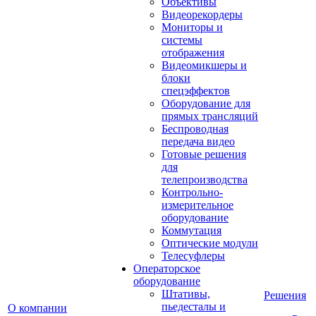
Объективы
Видеорекордеры
Мониторы и
системы
отображения
Видеомикшеры и
блоки
спецэффектов
Оборудование для
прямых трансляций
Беспроводная
передача видео
Готовые решения
для
телепроизводства
Контрольно-
измерительное
оборудование
Коммутация
Оптические модули
Телесуфлеры
Операторское
оборудование
Штативы,
Решения
пьедесталы и
О компании