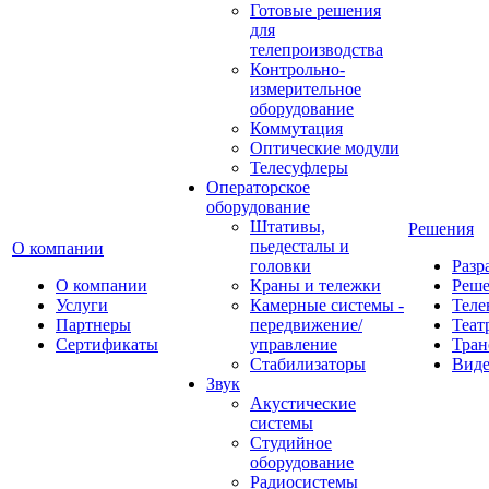
Готовые решения
для
телепроизводства
Контрольно-
измерительное
оборудование
Коммутация
Оптические модули
Телесуфлеры
Операторское
оборудование
Штативы,
Решения
пьедесталы и
О компании
головки
Разр
О компании
Краны и тележки
Реш
Услуги
Камерные системы -
Теле
Партнеры
передвижение/
Теат
Сертификаты
управление
Тран
Стабилизаторы
Виде
Звук
Акустические
системы
Студийное
оборудование
Радиосистемы