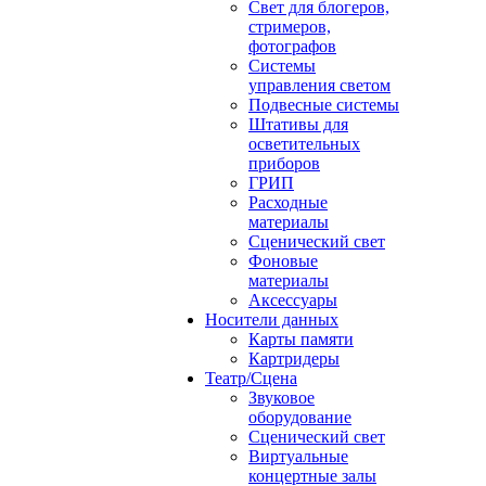
Свет для блогеров,
стримеров,
фотографов
Системы
управления светом
Подвесные системы
Штативы для
осветительных
приборов
ГРИП
Расходные
материалы
Сценический свет
Фоновые
материалы
Аксессуары
Носители данных
Карты памяти
Картридеры
Театр/Сцена
Звуковое
оборудование
Сценический свет
Виртуальные
концертные залы