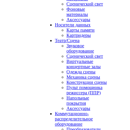
Сценический свет
Фоновые
материалы
Аксессуары
Носители данных
Карты памяти
Картридеры
Театр/Сцена
Звуковое
оборудование
Сценический свет
Виртуальные
концертные залы
Одежда сцены
Механика сцены
Конструкции сцены
Пульт помощника
режиссера (ППР)
Напольные
покрытия
Аксессуары
Коммутационно-
распределительное
оборудование
Преобразователи