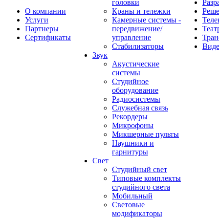
головки
Разр
О компании
Краны и тележки
Реш
Услуги
Камерные системы -
Теле
Партнеры
передвижение/
Теат
Сертификаты
управление
Тран
Стабилизаторы
Виде
Звук
Акустические
системы
Студийное
оборудование
Радиосистемы
Служебная связь
Рекордеры
Микрофоны
Микшерные пульты
Наушники и
гарнитуры
Свет
Студийный свет
Типовые комплекты
студийного света
Мобильный
Световые
модификаторы