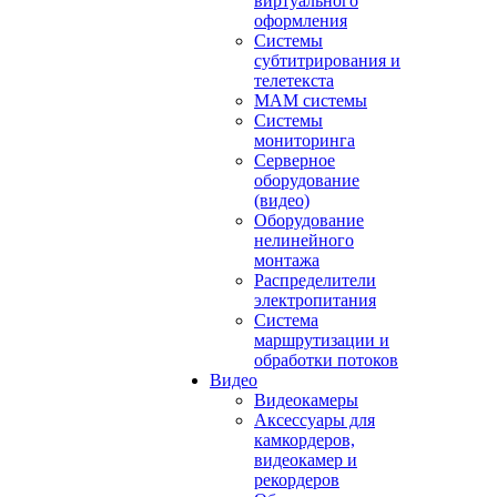
виртуального
оформления
Системы
субтитрирования и
телетекста
MAM системы
Системы
мониторинга
Серверное
оборудование
(видео)
Оборудование
нелинейного
монтажа
Распределители
электропитания
Система
маршрутизации и
обработки потоков
Видео
Видеокамеры
Аксессуары для
камкордеров,
видеокамер и
рекордеров