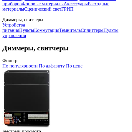
приборов
Фоновые материалы
Аксессуары
Расходные
материалы
Сценический свет
ГРИП
-
Диммеры, свитчеры
Устройства
питания
Пульты
Коммутация
Темнитель
Сплиттеры
Пульты
управления
Диммеры, свитчеры
Фильтр
По популярности
По алфавиту
По цене
Быстрый просмотр