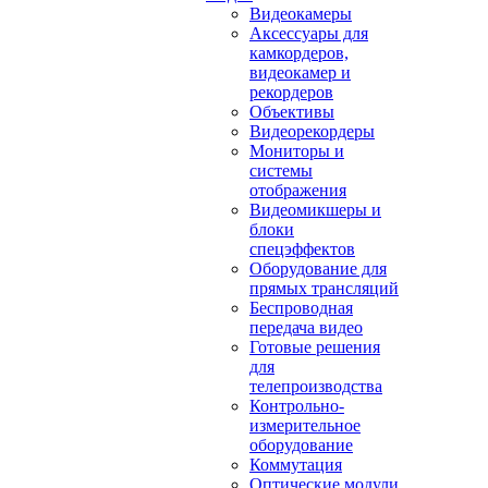
Видеокамеры
Аксессуары для
камкордеров,
видеокамер и
рекордеров
Объективы
Видеорекордеры
Мониторы и
системы
отображения
Видеомикшеры и
блоки
спецэффектов
Оборудование для
прямых трансляций
Беспроводная
передача видео
Готовые решения
для
телепроизводства
Контрольно-
измерительное
оборудование
Коммутация
Оптические модули