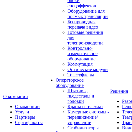
блоки
спецэффектов
Оборудование для
прямых трансляций
Беспроводная
передача видео
Готовые решения
для
телепроизводства
Контрольно-
измерительное
оборудование
Коммутация
Оптические модули
Телесуфлеры
Операторское
оборудование
Штативы,
Решения
пьедесталы и
О компании
головки
Разр
О компании
Краны и тележки
Реш
Услуги
Камерные системы -
Теле
Партнеры
передвижение/
Теат
Сертификаты
управление
Тран
Стабилизаторы
Виде