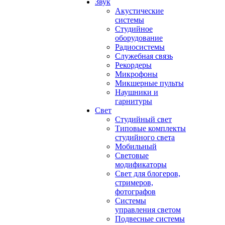
Звук
Акустические
системы
Студийное
оборудование
Радиосистемы
Служебная связь
Рекордеры
Микрофоны
Микшерные пульты
Наушники и
гарнитуры
Свет
Студийный свет
Типовые комплекты
студийного света
Мобильный
Световые
модификаторы
Свет для блогеров,
стримеров,
фотографов
Системы
управления светом
Подвесные системы