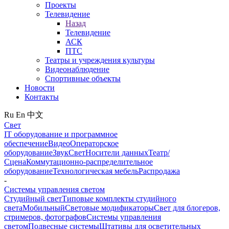
Проекты
Телевидение
Назад
Телевидение
АСК
ПТС
Театры и учреждения культуры
Видеонаблюдение
Спортивные объекты
Новости
Контакты
Ru
En
中文
Свет
IT оборудование и программное
обеспечение
Видео
Операторское
оборудование
Звук
Свет
Носители данных
Театр/
Сцена
Коммутационно-распределительное
оборудование
Технологическая мебель
Распродажа
-
Системы управления светом
Студийный свет
Типовые комплекты студийного
света
Мобильный
Световые модификаторы
Свет для блогеров,
стримеров, фотографов
Системы управления
светом
Подвесные системы
Штативы для осветительных