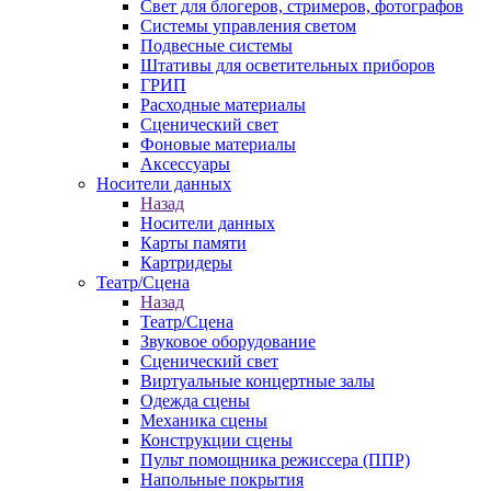
Свет для блогеров, стримеров, фотографов
Системы управления светом
Подвесные системы
Штативы для осветительных приборов
ГРИП
Расходные материалы
Сценический свет
Фоновые материалы
Аксессуары
Носители данных
Назад
Носители данных
Карты памяти
Картридеры
Театр/Сцена
Назад
Театр/Сцена
Звуковое оборудование
Сценический свет
Виртуальные концертные залы
Одежда сцены
Механика сцены
Конструкции сцены
Пульт помощника режиссера (ППР)
Напольные покрытия