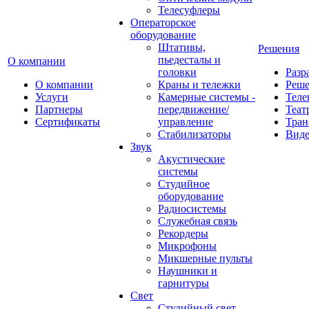
Телесуфлеры
Операторское
оборудование
Штативы,
Решения
пьедесталы и
О компании
головки
Разр
О компании
Краны и тележки
Реш
Услуги
Камерные системы -
Теле
Партнеры
передвижение/
Теат
Сертификаты
управление
Тран
Стабилизаторы
Виде
Звук
Акустические
системы
Студийное
оборудование
Радиосистемы
Служебная связь
Рекордеры
Микрофоны
Микшерные пульты
Наушники и
гарнитуры
Свет
Студийный свет