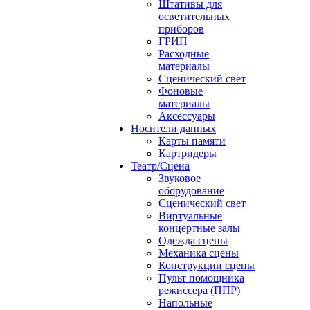
Штативы для
осветительных
приборов
ГРИП
Расходные
материалы
Сценический свет
Фоновые
материалы
Аксессуары
Носители данных
Карты памяти
Картридеры
Театр/Сцена
Звуковое
оборудование
Сценический свет
Виртуальные
концертные залы
Одежда сцены
Механика сцены
Конструкции сцены
Пульт помощника
режиссера (ППР)
Напольные